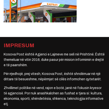
IMPRESUM
Kosova Post është Agjenci e Lajmeve me seli në Prishtinë. Është
themeluar në vitin 2016, duke pasur për mision informimin e drejtë
e të paanshëm.
Për rrjedhojë, prej vitesh, Kosova Post, është shndërruar në një
dritare të besueshme, nëpërmjet së cilës informohen qytetarët.
Zhvillimet politike në vend, rajon e botë, janë në fokusin kryesor
të agjencisë. Por nuk anashkalohen as fushat e tjera si: kultura,
ekonomia, sporti, shëndetësia, shkenca, teknologjia informative
etj.