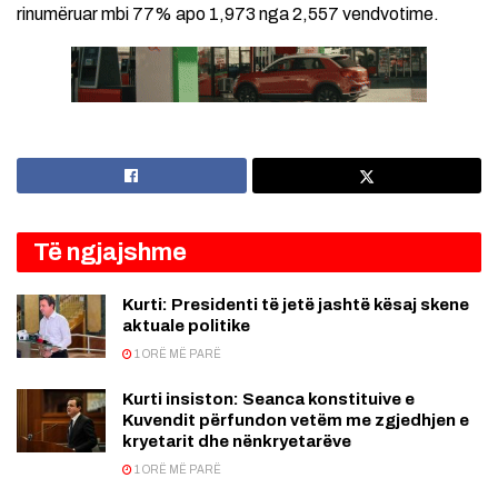
rinumëruar mbi 77% apo 1,973 nga 2,557 vendvotime.
Të ngjajshme
Kurti: Presidenti të jetë jashtë kësaj skene
aktuale politike
1 ORË MË PARË
Kurti insiston: Seanca konstituive e
Kuvendit përfundon vetëm me zgjedhjen e
kryetarit dhe nënkryetarëve
1 ORË MË PARË