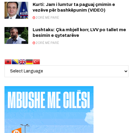
Kurti: Jam i lumtur ta paguaj çmimin e
vezëve për bashkëpunim (VIDEO)
2 ORË MË PARË
Lushtaku: Çka mbjell korr, LVV po tallet me
besimin e qytetarëve
2 ORË MË PARË