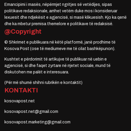
Emancipimi i masës, nëpërmjet ngritjes së vetëdijes, sipas
politikave redaksionale, arrihet vetëm duke mos i konsideruar
lexuesit dhe ndjekësit e agjencisë, si masë klikuesish. Kjo ka qenë
dhe ka mbetur premisa themelore e politikave të redaksisë.
@Copyright
© Shkrimet e publikuara në këtë platformë, janë prodhime të
Kosova Post (ose të mediumeve me të cilat bashkëpunon).
Kushtet e përdorimit të artikujve të publikuar në uebin e
agjencisë, si dhe faqet zyrtare në rrjetet sociale, mund të
diskutohen me palët e interesuara.
(Për më shumë shihni rubrikën e kontaktit)
KONTAKTI
kosovapost.net
kosovapost.net@gmail.com
kosovapost.marketing@gmail.com