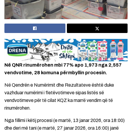
Në QNR rinumërohen mbi 77% apo 1,973 nga 2,557
vendvotime, 28 komuna përmbyllin procesin.
Në Qendrën e Numërimit dhe Rezultateve është duke
vazhduar numërimi i fletëvotimeve sipas listës së
vendvotimeve për të cilat KQZ ka marrë vendim që të
rinumërohen.
Nga fillimi i këtij procesi (e martë, 13 janar 2026, ora 18:00)
dhe deri më tani (e martë, 27 janar 2026, ora 16:00) janë