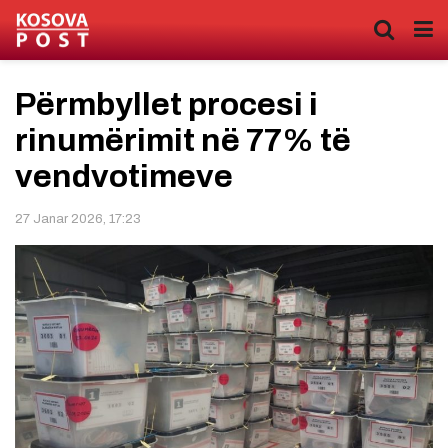
Përmbyllet procesi i
rinumërimit në 77% të
vendvotimeve
27 Janar 2026, 17:23