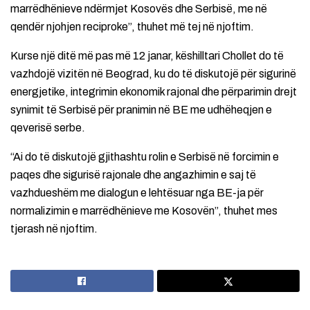
marrëdhënieve ndërmjet Kosovës dhe Serbisë, me në
qendër njohjen reciproke”, thuhet më tej në njoftim.
Kurse një ditë më pas më 12 janar, këshilltari Chollet do të
vazhdojë vizitën në Beograd, ku do të diskutojë për sigurinë
energjetike, integrimin ekonomik rajonal dhe përparimin drejt
synimit të Serbisë për pranimin në BE me udhëheqjen e
qeverisë serbe.
“Ai do të diskutojë gjithashtu rolin e Serbisë në forcimin e
paqes dhe sigurisë rajonale dhe angazhimin e saj të
vazhdueshëm me dialogun e lehtësuar nga BE-ja për
normalizimin e marrëdhënieve me Kosovën”, thuhet mes
tjerash në njoftim.