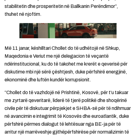
stabilitetin dhe prosperitetin në Ballkanin Perëndimor”,
thuhet në njoftim.
Më 11 janar, këshilltari Chollet do të udhëtojë në Shkup,
Maqedonia e Veriut me një delegacion të veçantë
ndërinstitucional, ku do të takohet me krerët e qeverisë për
diskutime mbi një sërë çështjesh, duke përfshirë energjinë,
ekonominë dhe luftën kundër korrupsionit.
“Chollet do të vazhdojë në Prishtinë, Kosovë, për t’u takuar
me zyrtarë qeveritarë, liderë të tjerë politikë dhe shoqërinë
civile për të diskutuar përpjekjet e SHBA-së për të ndihmuar
në avancimin e integrimit të Kosovës dhe euroatlantik, duke
përfshirë përmes dialogut të lehtësuar nga BE-ja për të
arritur një marrëveshje gjithëpërfshirëse për normalizimin të