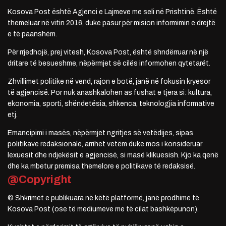
Kosova Post është Agjenci e Lajmeve me seli në Prishtinë. Është
themeluar në vitin 2016, duke pasur për mision informimin e drejtë
e të paanshëm.
Për rrjedhojë, prej vitesh, Kosova Post, është shndërruar në një
dritare të besueshme, nëpërmjet së cilës informohen qytetarët.
Zhvillimet politike në vend, rajon e botë, janë në fokusin kryesor
të agjencisë. Por nuk anashkalohen as fushat e tjera si: kultura,
ekonomia, sporti, shëndetësia, shkenca, teknologjia informative
etj.
Emancipimi i masës, nëpërmjet ngritjes së vetëdijes, sipas
politikave redaksionale, arrihet vetëm duke mos i konsideruar
lexuesit dhe ndjekësit e agjencisë, si masë klikuesish. Kjo ka qenë
dhe ka mbetur premisa themelore e politikave të redaksisë.
@Copyright
© Shkrimet e publikuara në këtë platformë, janë prodhime të
Kosova Post (ose të mediumeve me të cilat bashkëpunon).