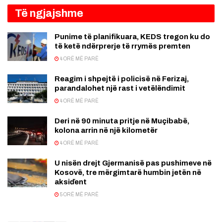
Të ngjajshme
Punime të planifikuara, KEDS tregon ku do
të ketë ndërprerje të rrymës premten
4 ORË MË PARË
Reagim i shpejtë i policisë në Ferizaj,
parandalohet një rast i vetëlëndimit
4 ORË MË PARË
Deri në 90 minuta pritje në Muçibabë,
kolona arrin në një kilometër
4 ORË MË PARË
U nisën drejt Gjermanisë pas pushimeve në
Kosovë, tre mërgimtarë humbin jetën në
aksiďent
5 ORË MË PARË