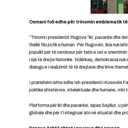
Osmani foli edhe për trinomin emblematik t
“Trinomi i presidentit Rugova “liri, pavarësi dhe d
thellë filozofik e human. Për Rugovën, liria nuk is
popullit për të vendosur për fatin e vet e orientimin
i një të drejte historike. Ndërkaq, demokracia nuk 
dialogu e i realizimit të të drejtave dhe lirive theme
I pranishëm ishte edhe Ish-presidenti i Kosovës Fatm
politike shtetërore, intelektuale dhe humane, mbi t
Platforma për liri dhe pavarësi, sipas Sejdiut, u pë
globale dhe për t’i integruar ato në situatat dhe 