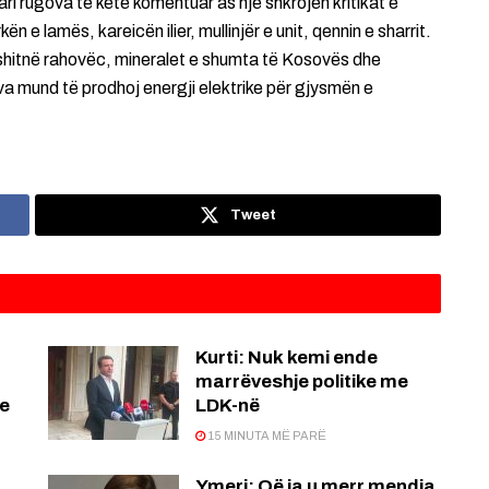
ri rugova të këtë komentuar as një shkrojën kritikat e
ën e lamës, kareicën ilier, mullinjër e unit, qennin e sharrit.
rushitnë rahovëc, mineralet e shumta të Kosovës dhe
va mund të prodhoj energji elektrike për gjysmën e
Tweet
Kurti: Nuk kemi ende
marrëveshje politike me
re
LDK-në
15 MINUTA MË PARË
Ymeri: Që ja u merr mendja