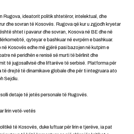
 Rugova, ideatorit politik shtetëror, intelektual, dhe
varur dhe sovran të Kosovës. Rugova që kur u zgjodh kryetar
 është shtet i pavarur dhe sovran, Kosova në BE dhe në
ndërkomebtë, qyteyar e bashkuar në evrpërn e bashkuar.
ke në Kosovës edhe më gjërë pasi bazojen në kutpim e
re në peridhën e renisë së murti të bërlinit dhe
imit të jugosallvisë dhe liftarëve të serbisë. Platforma për
a të drejtë të dinamikave globale dhe për ti integruara ato
h Sejdiu.
olli detaje të jetës personale të Rugovës.
ar lirin vetë-vetës
politikë të Kosovës, duke luftuar për lirin e tjerëve, ia pat