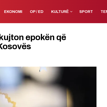
EKONOMI
OP / ED
KULTURË
SPORT
TE
 kujton epokën që
 Kosovës