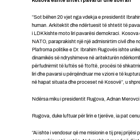
Kosova është shtet i pavarur dhe sovran
“Sot bëhen 20 vjet nga vdekja e presidentit Ibrahim
human. Arkitektit dhe ndërtuesit të shtetit të pa
i LDK kishte moto liri pavarësi demokraci. Kosova
NATO, paraprakisht një një admisnirtim civil dhe 
Plafroma politike e Dr. Ibrahim Rugovës ishte uni
dinamikës së ndryshimeve në aritekturën ndërkombat
përfudnirmit të luftës së ftoftë, procësi të shkatrr
liri dhe pavarsi u përqëndruar me vzioni e të kuptur
në hapat situata dhe proceset në Kosovë”, u shpre
Ndërsa miku i presidentit Rugova, Adnan Merovci s
Rugova, duke luftuar për lirin e tjerëve, ia pat cenu
“Ai ishte i vendosur që me misionin e tij prej prijësi 