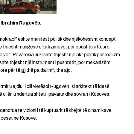
ë Ibrahim Rugovës.
emokraci” është manifest politik dhe njëkohësisht koncept i
hte thjesht mungesë e kufizimeve, por poashtu aftësi e
 e vet. Pavarësia nuk ishte thjesht një akt politik por realizm
ishte thjesht një instrument i pushtetit, por mekanizëm
lore për të gjithë pa dallim”, tha ajo.
ir Sejdiu, i cili vlerësoi Rugovën, si arkitekt të idesë
ë cilën u ndërtua shteti i pavarur dhe sovran i Kosovës.
rqendrua te vizioni i të kuptuarit të drejtë të dinamikave
proceset në Kosovë.