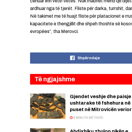
cenuar lirin vetë-vetës. Nuk mabhet mend që dijeta
ardhuar nga të tjerët. Fliste për darka, turrshit, dark
Në takimet me të huajt fliste për platacionet e r
kapacitete e thengjillit dhe shpeh thoshte së koso
evropëes”, tha Merovci.
Shpërndaje
Të ngjajshme
Gjendet veshje dhe paisje
ushtarake të fshehura në
puset në Mitrovicën verio
8 MINUTA MË PARË
Abdixhiku zbulon pikën e