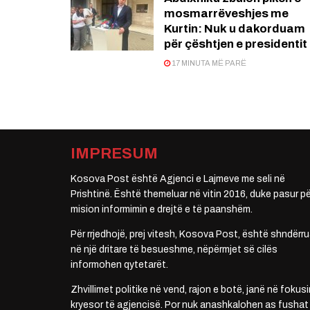
mosmarrëveshjes me
Kurtin: Nuk u dakorduam
për çështjen e presidentit
17 MINUTA MË PARË
IMPRESUM
Kosova Post është Agjenci e Lajmeve me seli në
Prishtinë. Është themeluar në vitin 2016, duke pasur pë
mision informimin e drejtë e të paanshëm.
Për rrjedhojë, prej vitesh, Kosova Post, është shndërru
në një dritare të besueshme, nëpërmjet së cilës
informohen qytetarët.
Zhvillimet politike në vend, rajon e botë, janë në fokusi
kryesor të agjencisë. Por nuk anashkalohen as fushat