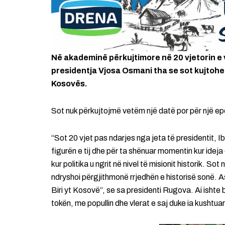
Në akademinë përkujtimore në 20 vjetorin e 
presidentja Vjosa Osmani tha se sot kujtohet 
Kosovës.
Sot nuk përkujtojmë vetëm një datë por për një ep
“Sot 20 vjet pas ndarjes nga jeta të presidentit, 
figurën e tij dhe për ta shënuar momentin kur ideja e
kur politika u ngrit në nivel të misionit historik. S
ndryshoi përgjithmonë rrjedhën e historisë sonë. 
Biri yt Kosovë”, se sa presidenti Rugova. Ai ishte bi
tokën, me popullin dhe vlerat e saj duke ia kushtua