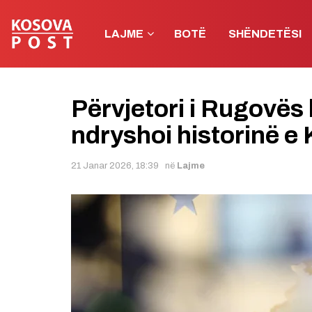
LAJME
BOTË
SHËNDETËSI
​Përvjetori i Rugovës
ndryshoi historinë e
21 Janar 2026, 18:39
në
Lajme