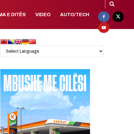
MA E DITËS
VIDEO
AUTO/TECH