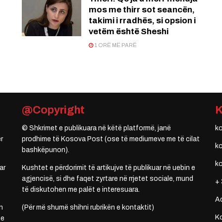
mos me thirr sot seancën,
takimi i rradhës, si opsion i
vetëm është Sheshi
1 ORË MË PARË
@Copyright
© Shkrimet e publikuara në këtë platformë, janë
k
r
prodhime të Kosova Post (ose të mediumeve me të cilat
k
bashkëpunon).
k
ar
Kushtet e përdorimit të artikujve të publikuar në uebin e
agjencisë, si dhe faqet zyrtare në rrjetet sociale, mund
+ 
të diskutohen me palët e interesuara.
A
n
(Për më shumë shihni rubrikën e kontaktit)
Ko
 e