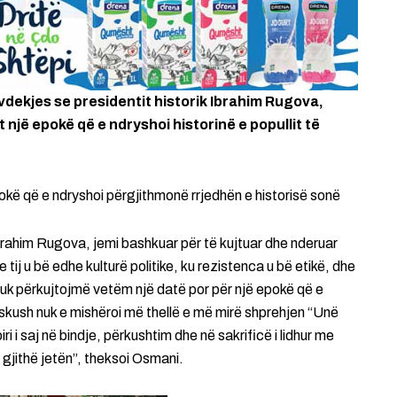
vdekjes se presidentit historik Ibrahim Rugova,
një epokë që e ndryshoi historinë e popullit të
okë që e ndryshoi përgjithmonë rrjedhën e historisë sonë
Ibrahim Rugova, jemi bashkuar për të kujtuar dhe nderuar
 tij u bë edhe kulturë politike, ku rezistenca u bë etikë, dhe
ot nuk përkujtojmë vetëm një datë por për një epokë që e
Askush nuk e mishëroi më thellë e më mirë shprehjen “Unë
ri i saj në bindje, përkushtim dhe në sakrificë i lidhur me
r gjithë jetën”, theksoi Osmani.