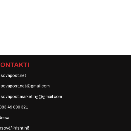
KONTAKTI
osovapost.net
osovapost.net@gmail.com
osovapost.marketing@gmail.com
383 49 890 321
dresa:
sovë/ Prishtinë