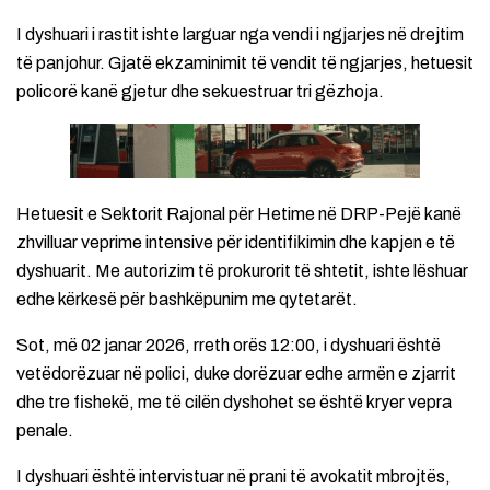
I dyshuari i rastit ishte larguar nga vendi i ngjarjes në drejtim
të panjohur. Gjatë ekzaminimit të vendit të ngjarjes, hetuesit
policorë kanë gjetur dhe sekuestruar tri gëzhoja.
Hetuesit e Sektorit Rajonal për Hetime në DRP-Pejë kanë
zhvilluar veprime intensive për identifikimin dhe kapjen e të
dyshuarit. Me autorizim të prokurorit të shtetit, ishte lëshuar
edhe kërkesë për bashkëpunim me qytetarët.
Sot, më 02 janar 2026, rreth orës 12:00, i dyshuari është
vetëdorëzuar në polici, duke dorëzuar edhe armën e zjarrit
dhe tre fishekë, me të cilën dyshohet se është kryer vepra
penale.
I dyshuari është intervistuar në prani të avokatit mbrojtës,