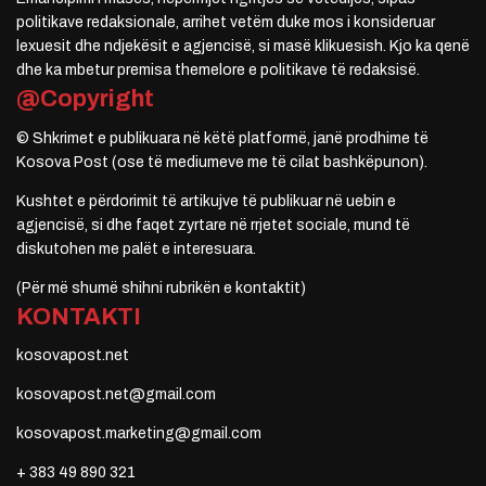
politikave redaksionale, arrihet vetëm duke mos i konsideruar
lexuesit dhe ndjekësit e agjencisë, si masë klikuesish. Kjo ka qenë
dhe ka mbetur premisa themelore e politikave të redaksisë.
@Copyright
© Shkrimet e publikuara në këtë platformë, janë prodhime të
Kosova Post (ose të mediumeve me të cilat bashkëpunon).
Kushtet e përdorimit të artikujve të publikuar në uebin e
agjencisë, si dhe faqet zyrtare në rrjetet sociale, mund të
diskutohen me palët e interesuara.
(Për më shumë shihni rubrikën e kontaktit)
KONTAKTI
kosovapost.net
kosovapost.net@gmail.com
kosovapost.marketing@gmail.com
+ 383 49 890 321