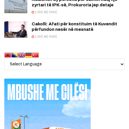
zyrtari të IPK-së, Prokuroria jep detaje
1 ORË MË PARË
Cakolli: Afati për konstituim të Kuvendit
përfundon nesër në mesnatë
1 ORË MË PARË