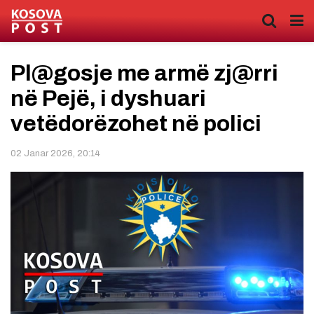
Pl@gosje me armë zj@rri
në Pejë, i dyshuari
vetëdorëzohet në polici
02 Janar 2026, 20:14