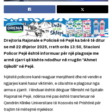
Drejtoria Rajonale e Policisë në Pejë ka bërë të ditur
se më 22 dhjetor 2025, rreth orës 13:50, Stacioni
Policor Pejë është informuar për një plagosje me
armë zjarri që kishte ndodhur në rrugën “Ahmet
Gjikolli” në Pejë.
Njësitë policore kanë reaguar menjëherë dhe në vendin e
ngjarjes kanë hasur viktimën, e cila ishte e plagosur nga
arma e zjarrit. I lënduari është dërguar fillimisht në Spitalin
Rajonal në Pejë, ndërsa më pas është transferuar në
Qendrën Klinike Universitare të Kosovës në Prishtinë për
trajtim të mëtejmë mjekësor.