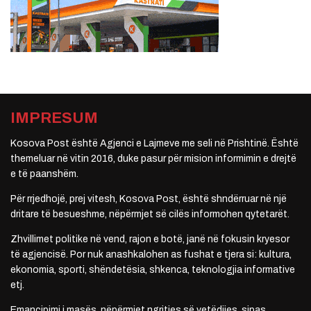
IMPRESUM
Kosova Post është Agjenci e Lajmeve me seli në Prishtinë. Është
themeluar në vitin 2016, duke pasur për mision informimin e drejtë
e të paanshëm.
Për rrjedhojë, prej vitesh, Kosova Post, është shndërruar në një
dritare të besueshme, nëpërmjet së cilës informohen qytetarët.
Zhvillimet politike në vend, rajon e botë, janë në fokusin kryesor
të agjencisë. Por nuk anashkalohen as fushat e tjera si: kultura,
ekonomia, sporti, shëndetësia, shkenca, teknologjia informative
etj.
Emancipimi i masës, nëpërmjet ngritjes së vetëdijes, sipas