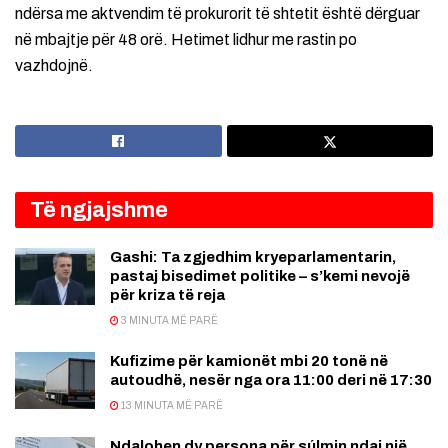
ndërsa me aktvendim të prokurorit të shtetit është dërguar
në mbajtje për 48 orë. Hetimet lidhur me rastin po
vazhdojnë.
Të ngjajshme
Gashi: Ta zgjedhim kryeparlamentarin,
pastaj bisedimet politike – s’kemi nevojë
për kriza të reja
3 MINUTA MË PARË
Kufizime për kamionët mbi 20 tonë në
autoudhë, nesër nga ora 11:00 deri në 17:30
13 MINUTA MË PARË
Ndalohen dy persona për súlmin ndaj një