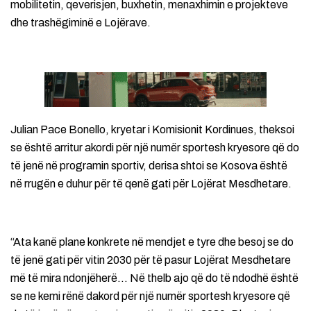
mobilitetin, qeverisjen, buxhetin, menaxhimin e projekteve
dhe trashëgiminë e Lojërave.
Julian Pace Bonello, kryetar i Komisionit Kordinues, theksoi
se është arritur akordi për një numër sportesh kryesore që do
të jenë në programin sportiv, derisa shtoi se Kosova është
në rrugën e duhur për të qenë gati për Lojërat Mesdhetare.
“Ata kanë plane konkrete në mendjet e tyre dhe besoj se do
të jenë gati për vitin 2030 për të pasur Lojërat Mesdhetare
më të mira ndonjëherë… Në thelb ajo që do të ndodhë është
se ne kemi rënë dakord për një numër sportesh kryesore që