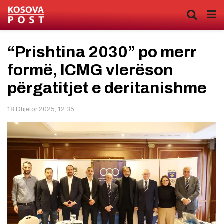
“Prishtina 2030” po merr
formë, ICMG vlerëson
përgatitjet e deritanishme
18 Dhjetor 2025, 12:35