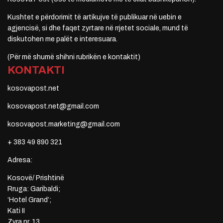
Kushtet e përdorimit të artikujve të publikuar në uebin e
agjencisë, si dhe faqet zyrtare në rrjetet sociale, mund të
diskutohen me palët e interesuara.
(Për më shumë shihni rubrikën e kontaktit)
KONTAKTI
kosovapost.net
kosovapost.net@gmail.com
kosovapost.marketing@gmail.com
+ 383 49 890 321
Adresa:
Kosovë/ Prishtinë
Rruga: Garibaldi;
‘Hotel Grand’;
Kati II
Zyra nr. 13