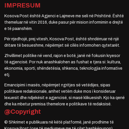
IMPRESUM
Kosova Post është Agjenci e Lajmeve me seli në Prishtinë. Është
themeluar në vitin 2016, duke pasur për mision informimin e drejtë
e të paanshëm.
Për rrjedhojë, prej vitesh, Kosova Post, është shndërruar në një
dritare të besueshme, nëpërmjet së cilës informohen qytetarët.
Zhvillimet politike në vend, rajon e botë, janë në fokusin kryesor
të agjencisë. Por nuk anashkalohen as fushat e tjera si: kultura,
ekonomia, sporti, shëndetësia, shkenca, teknologjia informative
etj.
Emancipimi i masës, nëpërmjet ngritjes së vetëdijes, sipas
politikave redaksionale, arrihet vetëm duke mos i konsideruar
lexuesit dhe ndjekësit e agjencisë, si masë klikuesish. Kjo ka qenë
dhe ka mbetur premisa themelore e politikave të redaksisë.
@Copyright
© Shkrimet e publikuara në këtë platformë, janë prodhime të
Kosova Post (ose të mediumeve me të cilat bashkëpunon).