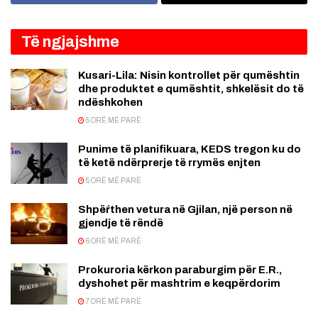
Të ngjajshme
Kusari-Lila: Nisin kontrollet për qumështin
dhe produktet e qumështit, shkelësit do të
ndëshkohen
5 ORË MË PARË
Punime të planifikuara, KEDS tregon ku do
të ketë ndërprerje të rrymës enjten
5 ORË MË PARË
Shpëŕthen vetura në Gjilan, një person në
gjendje të rëndë
6 ORË MË PARË
Prokuroria kërkon paraburgim për E.R.,
dyshohet për mashtrim e keqpërdorim
7 ORË MË PARË