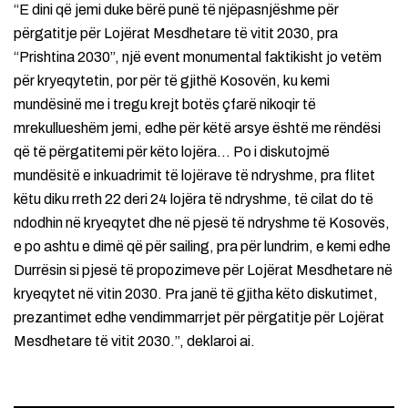
“E dini që jemi duke bërë punë të njëpasnjëshme për
përgatitje për Lojërat Mesdhetare të vitit 2030, pra
“Prishtina 2030”, një event monumental faktikisht jo vetëm
për kryeqytetin, por për të gjithë Kosovën, ku kemi
mundësinë me i tregu krejt botës çfarë nikoqir të
mrekullueshëm jemi, edhe për këtë arsye është me rëndësi
që të përgatitemi për këto lojëra… Po i diskutojmë
mundësitë e inkuadrimit të lojërave të ndryshme, pra flitet
këtu diku rreth 22 deri 24 lojëra të ndryshme, të cilat do të
ndodhin në kryeqytet dhe në pjesë të ndryshme të Kosovës,
e po ashtu e dimë që për sailing, pra për lundrim, e kemi edhe
Durrësin si pjesë të propozimeve për Lojërat Mesdhetare në
kryeqytet në vitin 2030. Pra janë të gjitha këto diskutimet,
prezantimet edhe vendimmarrjet për përgatitje për Lojërat
Mesdhetare të vitit 2030.”, deklaroi ai.