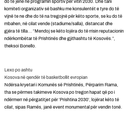
do të jenë në programin sportiv për vitin 2030. Dhe tani
komiteti organizativ së bashku me konsulentët e tyre do të
vijnë te ne dhe do të na tregojnë për këto sporte, se ku do të
mbahen, në cilat vende (stadiume/salla), distancat dhe
gjëra të tilla… “Mendoj se këto lojëra do të rrisin reputacionin
ndërkombëtar të Prishtinës dhe gjithashtu të Kosovës.”,
theksoi Bonello.
Lexo po ashtu
Kosova në qendër të basketbollit evropian
Ndërsa kryetari i Komunës së Prishtinës, Përparim Rama,
tha se përmes takimeve Kosova po tregon hapat që po i
ndërmerr në përgatitjet për ‘Prishtina 2030’, lojërat këto të
cilat, sipas Ramës, janë event monumental për vendin tonë.