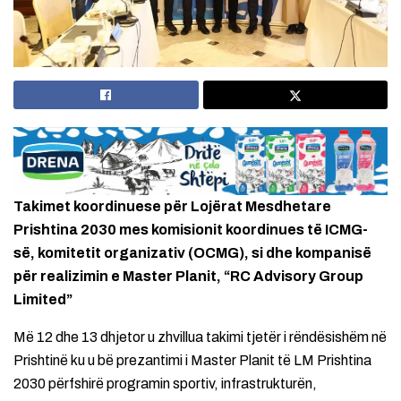
Takimet koordinuese për Lojërat Mesdhetare
Prishtina 2030 mes komisionit koordinues të ICMG-
së, komitetit organizativ (OCMG), si dhe kompanisë
për realizimin e Master Planit, “RC Advisory Group
Limited”
Më 12 dhe 13 dhjetor u zhvillua takimi tjetër i rëndësishëm në
Prishtinë ku u bë prezantimi i Master Planit të LM Prishtina
2030 përfshirë programin sportiv, infrastrukturën,