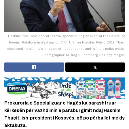
Hashim Thaci, president of Kosovo, speaks during an event at The Council of
Foreign Relations in Washington, D.C., U.S., on Tuesday, Feb. 5, 2019. Thaci
discussed his country's ten years of independence and its future policy goals.
Photographer: Al Drago/Bloomberg via Getty Images
Prokuroria e Specializuar e Hagës ka parashtruar
kërkesën për vazhdimin e paraburgimit ndaj Hashim
Thaçit, ish-president i Kosovës, që po përballet me dy
aktakuza.