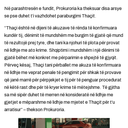
Në parashtresën e fundit, Prokuroria ka theksuar disa arsye
se pse duhet t’i vazhdohet paraburgimi Thaçit.
“Thaçi është në dijeni të akuzave të rënda të konfirmuara
kundër tij, dënimit të mundshëm me burgim të gjatë që mund
të rezultojë prej tyre, dhe tani ka njohuri të plota për provat
në lidhje me ato krime. Shqiptimi i mundshëm i një dënimi të
gjatë bëhet më konkret me përparimin e shpejtë të gjyqit.
Përveç kësaj, Thaçi tani përballet me akuza të konfirmuara
në lidhje me veprat penale të pengimit për shkak të provave
që janë marrë për përpjekjet e tij për të penguar procedurat
në këtë rast dhe për të kryer krime të mëtejshme. Të gjitha
sa më sipër duhet të merren në konsideratë në lidhje me
gjetjet e mëparshme në lidhje me mjetet e Thaçit për t’u
arratisur” – thekson Prokuroria.