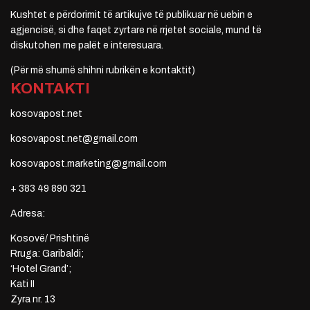
Kushtet e përdorimit të artikujve të publikuar në uebin e
agjencisë, si dhe faqet zyrtare në rrjetet sociale, mund të
diskutohen me palët e interesuara.
(Për më shumë shihni rubrikën e kontaktit)
KONTAKTI
kosovapost.net
kosovapost.net@gmail.com
kosovapost.marketing@gmail.com
+ 383 49 890 321
Adresa:
Kosovë/ Prishtinë
Rruga: Garibaldi;
‘Hotel Grand’;
Kati II
Zyra nr. 13