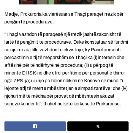
Madje, Prokuroria ka vlerësuar se Thaçi paraqet rrezik për
pengim të procedurave.
“Thaçi vazhdon të paraqesë një rrezik jashtëzakonisht të
lartë të pengimit të procedurave. Duke konstatuar së fundmi
se një rrezik i tillë vazhdon të ekzistojë, ky Panel përsëriti
përcaktimin e tij të mëparshëm se Thaçi ka (i) interesin dhe
aftësinë për të ndërhyrë në procedura; (ii) u përpoq të
minonte DHSK-në dhe ofroi përfitime për personat e thirrur
nga ZPS-ja; (iii) një pozicion ndikimi në Kosovë që mund t’i
lejonte atij të merrte mbështetjen e simpatizantëve; dhe (iv)
njohuri më të mëdha për provat që mbështesin akuzat
serioze kundër tij”, thuhet në këtë kërkesë të Prokurorisë.