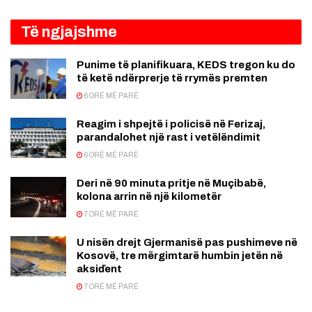
Të ngjajshme
Punime të planifikuara, KEDS tregon ku do
të ketë ndërprerje të rrymës premten
6 ORË MË PARË
Reagim i shpejtë i policisë në Ferizaj,
parandalohet një rast i vetëlëndimit
6 ORË MË PARË
Deri në 90 minuta pritje në Muçibabë,
kolona arrin në një kilometër
7 ORË MË PARË
U nisën drejt Gjermanisë pas pushimeve në
Kosovë, tre mërgimtarë humbin jetën në
aksiďent
7 ORË MË PARË