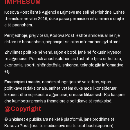
IMPRESUM
Kosova Post është Agjenci e Lajmeve me seli në Prishtinë. Është
themeluar në vitin 2016, duke pasur për mision informimin e drejtë
e të paanshëm.
Për rrjedhojë, prej vitesh, Kosova Post, është shndërruar në një
dritare të besueshme, nëpërmjet së cilës informohen qytetarët.
Zhvillimet politike në vend, rajon e botë, janë në fokusin kryesor
të agjencisë. Por nuk anashkalohen as fushat e tjera si: kultura,
ekonomia, sporti, shëndetësia, shkenca, teknologjia informative
etj.
Emancipimi i masës, nëpërmjet ngritjes së vetëdijes, sipas
politikave redaksionale, arrihet vetëm duke mos i konsideruar
lexuesit dhe ndjekësit e agjencisë, si masë klikuesish. Kjo ka qenë
dhe ka mbetur premisa themelore e politikave të redaksisë.
@Copyright
© Shkrimet e publikuara në këtë platformë, janë prodhime të
Kosova Post (ose të mediumeve me të cilat bashkëpunon).