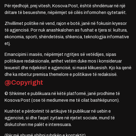
Për rrjedhojë, prej vitesh, Kosova Post, është shndërruar në një
dritare të besueshme, nëpërmjet së cilës informohen qytetarët.
Zhvillimet politike në vend, rajon e botë, janë në fokusin kryesor
të agjencisë. Por nuk anashkalohen as fushat e tjera si: kultura,
ekonomia, sporti, shëndetësia, shkenca, teknologjia informative
etj.
Emancipimi i masës, nëpërmjet ngritjes së vetëdijes, sipas
politikave redaksionale, arrihet vetëm duke mos i konsideruar
lexuesit dhe ndjekësit e agjencisë, si masë klikuesish. Kjo ka qenë
dhe ka mbetur premisa themelore e politikave të redaksisë.
@Copyright
© Shkrimet e publikuara në këtë platformë, janë prodhime të
Kosova Post (ose të mediumeve me të cilat bashkëpunon).
Kushtet e përdorimit të artikujve të publikuar në uebin e
agjencisë, si dhe faqet zyrtare në rrjetet sociale, mund të
diskutohen me palët e interesuara.
(Për më shumë shihni rubrikën e kontaktit)