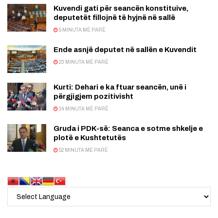
Kuvendi gati për seancën konstituive,
deputetët fillojnë të hyjnë në sallë
5 MINUTA MË PARË
Ende asnjë deputet në sallën e Kuvendit
23 MINUTA MË PARË
Kurti: Dehari e ka ftuar seancën, unë i
përgjigjem pozitivisht
34 MINUTA MË PARË
Gruda i PDK-së: Seanca e sotme shkelje e
plotë e Kushtetutës
52 MINUTA MË PARË