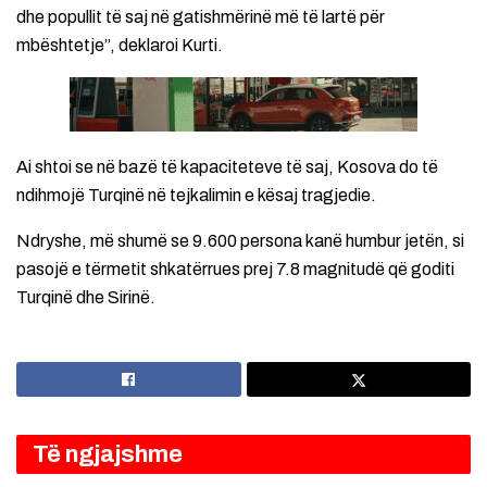
dhe popullit të saj në gatishmërinë më të lartë për
mbështetje”, deklaroi Kurti.
Ai shtoi se në bazë të kapaciteteve të saj, Kosova do të
ndihmojë Turqinë në tejkalimin e kësaj tragjedie.
Ndryshe, më shumë se 9.600 persona kanë humbur jetën, si
pasojë e tërmetit shkatërrues prej 7.8 magnitudë që goditi
Turqinë dhe Sirinë.
Të ngjajshme