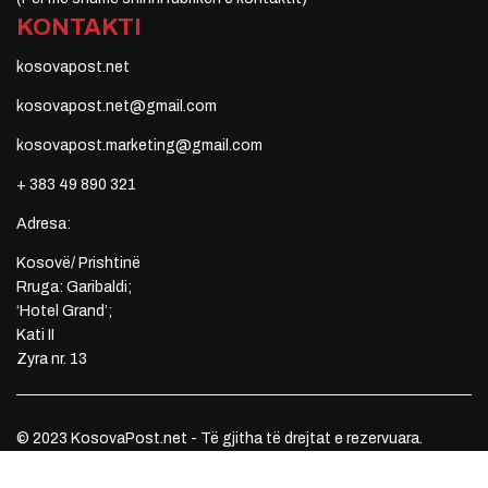
KONTAKTI
kosovapost.net
kosovapost.net@gmail.com
kosovapost.marketing@gmail.com
+ 383 49 890 321
Adresa:
Kosovë/ Prishtinë
Rruga: Garibaldi;
‘Hotel Grand’;
Kati II
Zyra nr. 13
© 2023 KosovaPost.net - Të gjitha të drejtat e rezervuara.