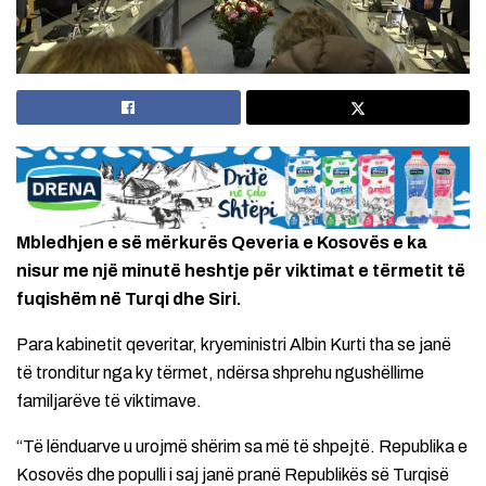
Mbledhjen e së mërkurës Qeveria e Kosovës e ka
nisur me një minutë heshtje për viktimat e tërmetit të
fuqishëm në Turqi dhe Siri.
Para kabinetit qeveritar, kryeministri Albin Kurti tha se janë
të tronditur nga ky tërmet, ndërsa shprehu ngushëllime
familjarëve të viktimave.
“Të lënduarve u urojmë shërim sa më të shpejtë. Republika e
Kosovës dhe populli i saj janë pranë Republikës së Turqisë