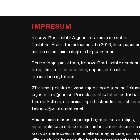
IMPRESUM
Kosova Post është Agjenci e Lajmeve me seli në
Prishtinë. Është themeluar në vitin 2016, duke pasur pë
mision informimin e drejtë e të paanshëm.
Për rrjedhojë, prej vitesh, Kosova Post, është shndërru
në një dritare të besueshme, nëpërmjet së cilës
informohen qytetarët.
Zhvillimet politike në vend, rajon e botë, janë në fokusi
kryesor të agjencisë. Por nuk anashkalohen as fushat
tjera si: kultura, ekonomia, sporti, shëndetësia, shkenc
teknologjia informative etj.
Emancipimi i masës, nëpërmjet ngritjes së vetëdijes,
sipas politikave redaksionale, arrihet vetëm duke mos i
konsideruar lexuesit dhe ndjekësit e agjencisë, si mas