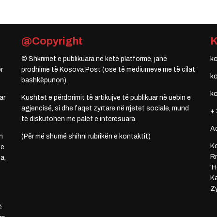
@Copyright
© Shkrimet e publikuara në këtë platformë, janë
k
r
prodhime të Kosova Post (ose të mediumeve me të cilat
k
bashkëpunon).
k
ar
Kushtet e përdorimit të artikujve të publikuar në uebin e
agjencisë, si dhe faqet zyrtare në rrjetet sociale, mund
+ 
të diskutohen me palët e interesuara.
A
n
(Për më shumë shihni rubrikën e kontaktit)
Ko
 e
Rr
a,
‘H
Ka
Zy
ë