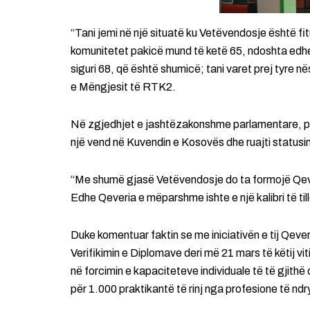
“Tani jemi në një situatë ku Vetëvendosje është fi
komunitetet pakicë mund të ketë 65, ndoshta edh
siguri 68, që është shumicë; tani varet prej tyre nës
e Mëngjesit të RTK2.
Në zgjedhjet e jashtëzakonshme parlamentare, parti
një vend në Kuvendin e Kosovës dhe ruajti statusi
“Me shumë gjasë Vetëvendosje do ta formojë Qeve
Edhe Qeveria e mëparshme ishte e një kalibri të tillë
Duke komentuar faktin se me iniciativën e tij Qeve
Verifikimin e Diplomave deri më 21 mars të këtij v
në forcimin e kapaciteteve individuale të të gjith
për 1.000 praktikantë të rinj nga profesione të nd