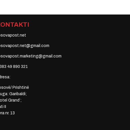
KONTAKTI
osovapost.net
osovapost.net@gmail.com
osovapost.marketing@gmail.com
383 49 890 321
dresa:
sovë/ Prishtinë
uga: Garibaldi;
otel Grand’;
ti II
ra nr. 13