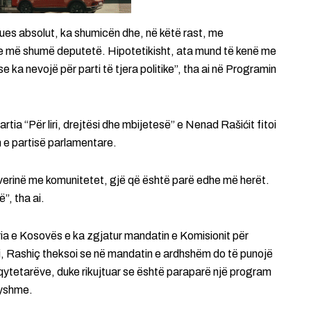
tues absolut, ka shumicën dhe, në këtë rast, me
e më shumë deputetë. Hipotetikisht, ata mund të kenë me
e ka nevojë për parti të tjera politike”, tha ai në Programin
a “Për liri, drejtësi dhe mbijetesë” e Nenad Rašićit fitoi
n e partisë parlamentare.
rinë me komunitetet, gjë që është parë edhe më herët.
”, tha ai.
ria e Kosovës e ka zgjatur mandatin e Komisionit për
iti, Rashiç theksoi se në mandatin e ardhshëm do të punojë
ë qytetarëve, duke rikujtuar se është paraparë një program
ryshme.