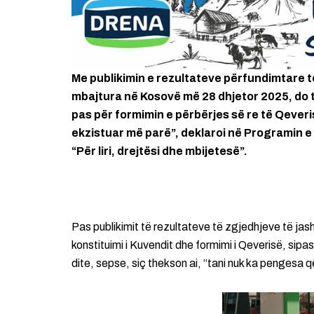
Me publikimin e rezultateve përfundimtare 
mbajtura në Kosovë më 28 dhjetor 2025, do t
pas për formimin e përbërjes së re të Qever
ekzistuar më parë”, deklaroi në Programin e
“Për liri, drejtësi dhe mbijetesë”.
Pas publikimit të rezultateve të zgjedhjeve të j
konstituimi i Kuvendit dhe formimi i Qeverisë, sip
dite, sepse, siç thekson ai, “tani nuk ka pengesa 