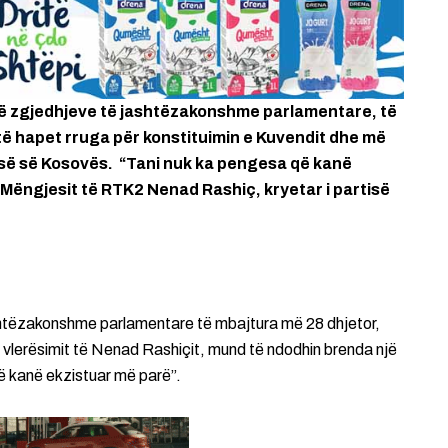
të zgjedhjeve të jashtëzakonshme parlamentare, të
ë hapet rruga për konstituimin e Kuvendit dhe më
isë së Kosovës. “Tani nuk ka pengesa që kanë
 Mëngjesit të RTK2 Nenad Rashiç, kryetar i partisë
ashtëzakonshme parlamentare të mbajtura më 28 dhjetor,
as vlerësimit të Nenad Rashiçit, mund të ndodhin brenda një
që kanë ekzistuar më parë”.