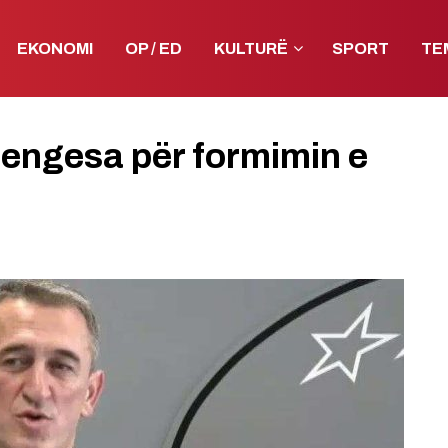
EKONOMI
OP / ED
KULTURË
SPORT
TE
pengesa për formimin e