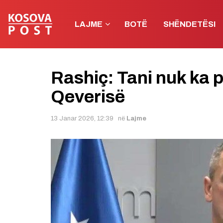
LAJME
BOTË
SHËNDETËSI
Rashiç: Tani nuk ka 
Qeverisë
13 Janar 2026, 12:39
në
Lajme