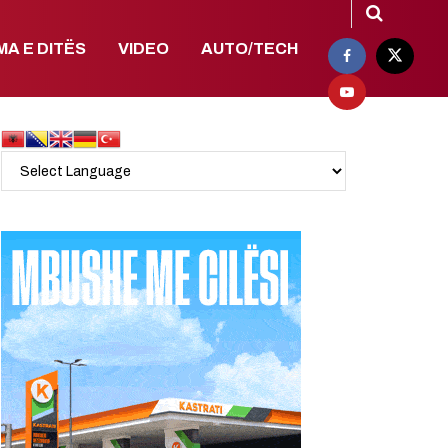
MA E DITËS
VIDEO
AUTO/TECH