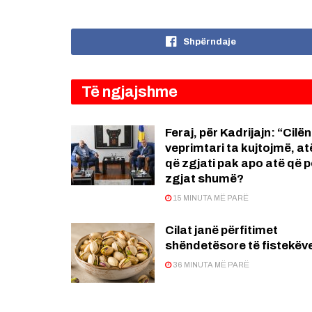
Shpërndaje
Të ngjajshme
Feraj, për Kadrijajn: “Cilën
veprimtari ta kujtojmë, at
që zgjati pak apo atë që 
zgjat shumë?
15 MINUTA MË PARË
Cilat janë përfitimet
shëndetësore të fistekëv
36 MINUTA MË PARË