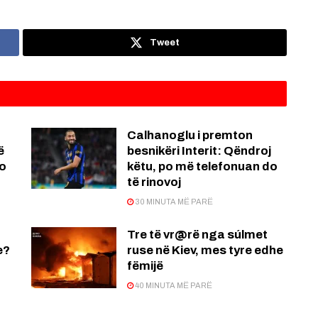
Tweet
Calhanoglu i premton
ë
besnikëri Interit: Qëndroj
po
këtu, po më telefonuan do
të rinovoj
30 MINUTA MË PARË
Tre të vr@rë nga súlmet
e?
ruse në Kiev, mes tyre edhe
fëmijë
40 MINUTA MË PARË