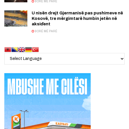
9 ORË MË PARË
U nisën drejt Gjermanisë pas pushimeve në
Kosovë, tre mërgimtarë humbin jetën në
aksiďent
9 ORË MË PARË