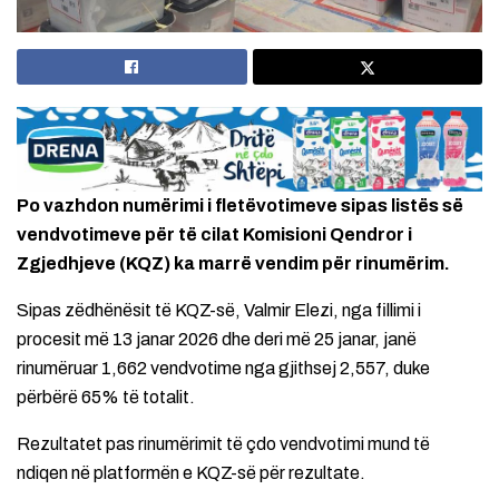
Po vazhdon numërimi i fletëvotimeve sipas listës së
vendvotimeve për të cilat Komisioni Qendror i
Zgjedhjeve (KQZ) ka marrë vendim për rinumërim.
Sipas zëdhënësit të KQZ-së, Valmir Elezi, nga fillimi i
procesit më 13 janar 2026 dhe deri më 25 janar, janë
rinumëruar 1,662 vendvotime nga gjithsej 2,557, duke
përbërë 65% të totalit.
Rezultatet pas rinumërimit të çdo vendvotimi mund të
ndiqen në platformën e KQZ-së për rezultate.