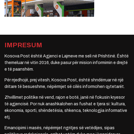
IMPRESUM
Kosova Post është Agjenci e Lajmeve me seli në Prishtinë. Është
themeluar në vitin 2016, duke pasur për mision informimin e drejtë
e të paanshëm.
Për rrjedhojë, prej vitesh, Kosova Post, është shndërruar në një
dritare të besueshme, nëpërmjet së cilës informohen qytetarët.
Zhvillimet politike në vend, rajon e botë, janë në fokusin kryesor
të agjencisë. Por nuk anashkalohen as fushat e tjera si: kultura,
ekonomia, sporti, shëndetësia, shkenca, teknologjia informative
etj.
Emancipimi i masës, nëpërmjet ngritjes së vetëdijes, sipas