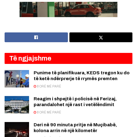
Të ngjajshme
Punime të planifikuara, KEDS tregon ku do
të ketë ndërprerje të rrymës premten
8 ORË MË PARË
Reagim i shpejtë i policisë në Ferizaj,
parandalohet një rast i vetëlëndimit
8 ORË MË PARË
Deri në 90 minuta pritje në Muçibabë,
kolona arrin në një kilometër