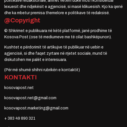
politikave redaksionale, arrihet vetëm duke mos i konsideruar
lexuesit dhe ndjekësit e agjencisë, si masë klikuesish. Kjo ka qenë
dhe ka mbetur premisa themelore e politikave të redaksisë.
@Copyright
© Shkrimet e publikuara në këtë platformë, janë prodhime të
Kosova Post (ose të mediumeve me të cilat bashkëpunon).
Kushtet e përdorimit të artikujve të publikuar në uebin e
agjencisë, si dhe faqet zyrtare në rrjetet sociale, mund të
diskutohen me palët e interesuara.
(Për më shumë shihni rubrikën e kontaktit)
KONTAKTI
kosovapost.net
kosovapost.net@gmail.com
kosovapost.marketing@gmail.com
+ 383 49 890 321