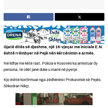
Gjatë ditës së djeshme, një 16-vjeçar me iniciale E.N.
është rrëmbyer në Pejë nën kërcënimin e armës.
Në lidhje me këtë rast, Policia e Kosovës ka arrestuar dy
persona, të cilët janë duke u marrë në pyetje.
Kjo është konfirmuar nga zëdhënësi i Prokurorisë së Pejës,
Shkodran Nikçi.