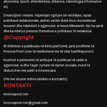
ekonomia, sporti, shëndetësia, shkenca, teknologjia informative
etj.
Emancipimi i masës, nëpërmjet ngritjes së vetëdijes, sipas
politikave redaksionale, arrihet vetëm duke mos i konsideruar
lexuesit dhe ndjekësit e agjencisë, si masë klikuesish. Kjo ka qenë
dhe ka mbetur premisa themelore e politikave të redaksisë.
@Copyright
© Shkrimet e publikuara në këtë platformë, janë prodhime të
Kosova Post (ose të mediumeve me të cilat bashkëpunon).
Kushtet e përdorimit të artikujve të publikuar në uebin e
agjencisë, si dhe faqet zyrtare në rrjetet sociale, mund të
diskutohen me palët e interesuara.
(Për më shumë shihni rubrikën e kontaktit)
KONTAKTI
kosovapost.net
kosovapost.net@gmail.com