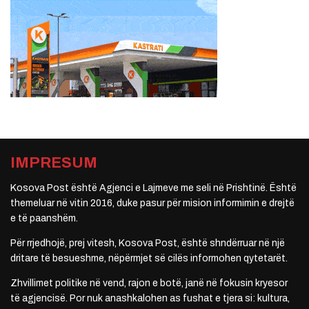
IMPRESUM
Kosova Post është Agjenci e Lajmeve me seli në Prishtinë. Është
themeluar në vitin 2016, duke pasur për mision informimin e drejtë
e të paanshëm.
Për rrjedhojë, prej vitesh, Kosova Post, është shndërruar në një
dritare të besueshme, nëpërmjet së cilës informohen qytetarët.
Zhvillimet politike në vend, rajon e botë, janë në fokusin kryesor
të agjencisë. Por nuk anashkalohen as fushat e tjera si: kultura,