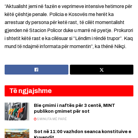
“Aktualisht jemi në fazën e veprimeve intensive hetimore për
këtë çështje penale. Policia e Kosovës me herët ka
arrestuar dy persona për ketë rast, të cilët momentalisht
gjenden në Stacion Policor duke u marrë në pyetje. Prokurori
i shtetit këtë rast e ka cilësuar si “Lëndim i rëndë trupor”. Kaq
mund të ndajmë informata për momentin”, ka thënë Nikçi.
Të ngjajshme
Bie çmimi i naftës për 3 centë, MINT
publikon çmimet për sot
5 MINUTA MË PARË
Sot në 11:00 vazhdon seanca konstituive e
Kuvendit