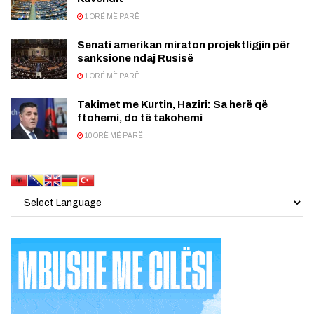
1 ORË MË PARË
Senati amerikan miraton projektligjin për
sanksione ndaj Rusisë
1 ORË MË PARË
Takimet me Kurtin, Haziri: Sa herë që
ftohemi, do të takohemi
10 ORË MË PARË