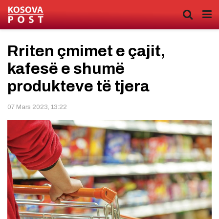
Rriten çmimet e çajit,
kafesë e shumë
produkteve të tjera
07 Mars 2023, 13:22