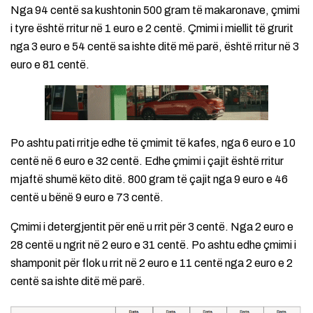
Nga 94 centë sa kushtonin 500 gram të makaronave, çmimi
i tyre është rritur në 1 euro e 2 centë. Çmimi i miellit të grurit
nga 3 euro e 54 centë sa ishte ditë më parë, është rritur në 3
euro e 81 centë.
Po ashtu pati rritje edhe të çmimit të kafes, nga 6 euro e 10
centë në 6 euro e 32 centë. Edhe çmimi i çajit është rritur
mjaftë shumë këto ditë. 800 gram të çajit nga 9 euro e 46
centë u bënë 9 euro e 73 centë.
Çmimi i detergjentit për enë u rrit për 3 centë. Nga 2 euro e
28 centë u ngrit në 2 euro e 31 centë. Po ashtu edhe çmimi i
shamponit për flok u rrit në 2 euro e 11 centë nga 2 euro e 2
centë sa ishte ditë më parë.