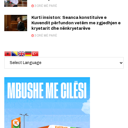
3 ORË MË PARË
Kurti insiston: Seanca konstituive e
Kuvendit përfundon vetëm me zgjedhjen e
kryetarit dhe nënkryetarëve
3 ORË MË PARË