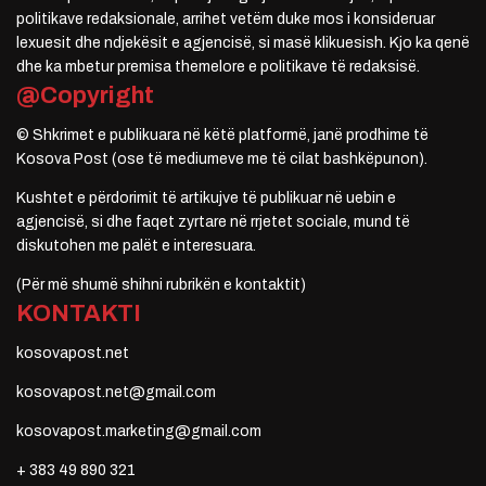
politikave redaksionale, arrihet vetëm duke mos i konsideruar
lexuesit dhe ndjekësit e agjencisë, si masë klikuesish. Kjo ka qenë
dhe ka mbetur premisa themelore e politikave të redaksisë.
@Copyright
© Shkrimet e publikuara në këtë platformë, janë prodhime të
Kosova Post (ose të mediumeve me të cilat bashkëpunon).
Kushtet e përdorimit të artikujve të publikuar në uebin e
agjencisë, si dhe faqet zyrtare në rrjetet sociale, mund të
diskutohen me palët e interesuara.
(Për më shumë shihni rubrikën e kontaktit)
KONTAKTI
kosovapost.net
kosovapost.net@gmail.com
kosovapost.marketing@gmail.com
+ 383 49 890 321