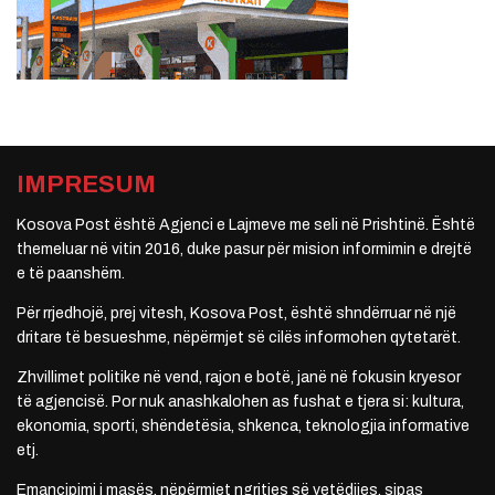
IMPRESUM
Kosova Post është Agjenci e Lajmeve me seli në Prishtinë. Është
themeluar në vitin 2016, duke pasur për mision informimin e drejtë
e të paanshëm.
Për rrjedhojë, prej vitesh, Kosova Post, është shndërruar në një
dritare të besueshme, nëpërmjet së cilës informohen qytetarët.
Zhvillimet politike në vend, rajon e botë, janë në fokusin kryesor
të agjencisë. Por nuk anashkalohen as fushat e tjera si: kultura,
ekonomia, sporti, shëndetësia, shkenca, teknologjia informative
etj.
Emancipimi i masës, nëpërmjet ngritjes së vetëdijes, sipas