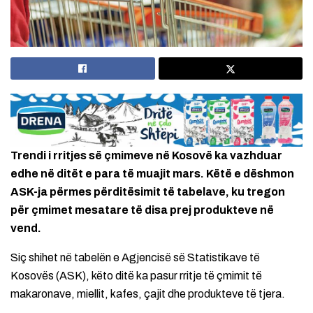
Trendi i rritjes së çmimeve në Kosovë ka vazhduar
edhe në ditët e para të muajit mars. Këtë e dëshmon
ASK-ja përmes përditësimit të tabelave, ku tregon
për çmimet mesatare të disa prej produkteve në
vend.
Siç shihet në tabelën e Agjencisë së Statistikave të
Kosovës (ASK), këto ditë ka pasur rritje të çmimit të
makaronave, miellit, kafes, çajit dhe produkteve të tjera.