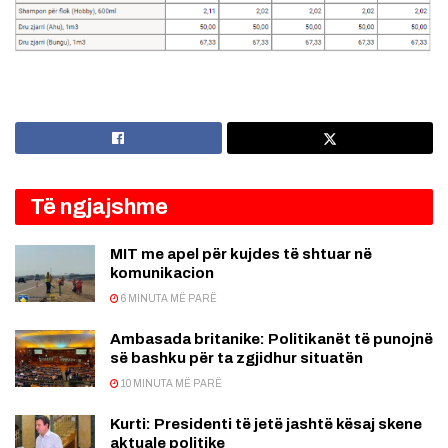
Të ngjajshme
MIT me apel për kujdes të shtuar në
komunikacion
6 MINUTA MË PARË
Ambasada britanike: Politikanët të punojnë
së bashku për ta zgjidhur situatën
10 MINUTA MË PARË
Kurti: Presidenti të jetë jashtë kësaj skene
aktuale politike