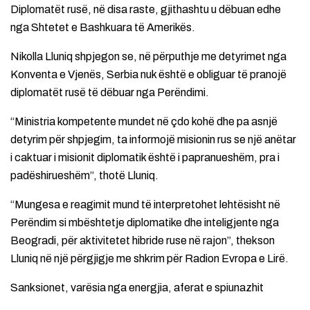
Diplomatët rusë, në disa raste, gjithashtu u dëbuan edhe
nga Shtetet e Bashkuara të Amerikës.
Nikolla Lluniq shpjegon se, në përputhje me detyrimet nga
Konventa e Vjenës, Serbia nuk është e obliguar të pranojë
diplomatët rusë të dëbuar nga Perëndimi.
“Ministria kompetente mundet në çdo kohë dhe pa asnjë
detyrim për shpjegim, ta informojë misionin rus se një anëtar
i caktuar i misionit diplomatik është i papranueshëm, pra i
padëshirueshëm”, thotë Lluniq.
“Mungesa e reagimit mund të interpretohet lehtësisht në
Perëndim si mbështetje diplomatike dhe inteligjente nga
Beogradi, për aktivitetet hibride ruse në rajon”, thekson
Lluniq në një përgjigje me shkrim për Radion Evropa e Lirë.
Sanksionet, varësia nga energjia, aferat e spiunazhit