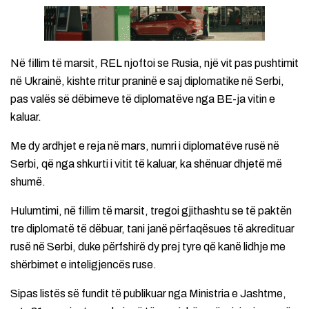
Në fillim të marsit, REL njoftoi se Rusia, një vit pas pushtimit
në Ukrainë, kishte rritur praninë e saj diplomatike në Serbi,
pas valës së dëbimeve të diplomatëve nga BE-ja vitin e
kaluar.
Me dy ardhjet e reja në mars, numri i diplomatëve rusë në
Serbi, që nga shkurti i vitit të kaluar, ka shënuar dhjetë më
shumë.
Hulumtimi, në fillim të marsit, tregoi gjithashtu se të paktën
tre diplomatë të dëbuar, tani janë përfaqësues të akredituar
rusë në Serbi, duke përfshirë dy prej tyre që kanë lidhje me
shërbimet e inteligjencës ruse.
Sipas listës së fundit të publikuar nga Ministria e Jashtme,