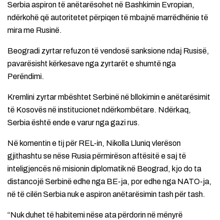
Serbia aspiron të anëtarësohet në Bashkimin Evropian,
ndërkohë që autoritetet përpiqen të mbajnë marrëdhënie të
mira me Rusinë.
Beogradi zyrtar refuzon të vendosë sanksione ndaj Rusisë,
pavarësisht kërkesave nga zyrtarët e shumtë nga
Perëndimi.
Kremlini zyrtar mbështet Serbinë në bllokimin e anëtarësimit
të Kosovës në institucionet ndërkombëtare. Ndërkaq,
Serbia është ende e varur nga gazi rus.
Në komentin e tij për REL-in, Nikolla Lluniq vlerëson
gjithashtu se nëse Rusia përmirëson aftësitë e saj të
inteligjencës në misionin diplomatik në Beograd, kjo do ta
distancojë Serbinë edhe nga BE-ja, por edhe nga NATO-ja,
në të cilën Serbia nuk e aspiron anëtarësimin tash për tash.
“Nuk duhet të habitemi nëse ata përdorin në mënyrë