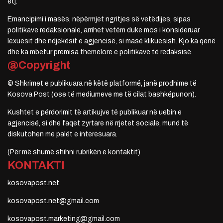
etj.
Emancipimi i masës, nëpërmjet ngritjes së vetëdijes, sipas
politikave redaksionale, arrihet vetëm duke mos i konsideruar
lexuesit dhe ndjekësit e agjencisë, si masë klikuesish. Kjo ka qenë
dhe ka mbetur premisa themelore e politikave të redaksisë.
@Copyright
© Shkrimet e publikuara në këtë platformë, janë prodhime të
Kosova Post (ose të mediumeve me të cilat bashkëpunon).
Kushtet e përdorimit të artikujve të publikuar në uebin e
agjencisë, si dhe faqet zyrtare në rrjetet sociale, mund të
diskutohen me palët e interesuara.
(Për më shumë shihni rubrikën e kontaktit)
KONTAKTI
kosovapost.net
kosovapost.net@gmail.com
kosovapost.marketing@gmail.com