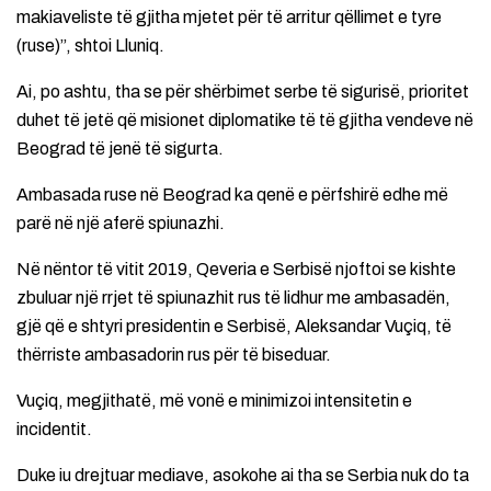
makiaveliste të gjitha mjetet për të arritur qëllimet e tyre
(ruse)”, shtoi Lluniq.
Ai, po ashtu, tha se për shërbimet serbe të sigurisë, prioritet
duhet të jetë që misionet diplomatike të të gjitha vendeve në
Beograd të jenë të sigurta.
Ambasada ruse në Beograd ka qenë e përfshirë edhe më
parë në një aferë spiunazhi.
Në nëntor të vitit 2019, Qeveria e Serbisë njoftoi se kishte
zbuluar një rrjet të spiunazhit rus të lidhur me ambasadën,
gjë që e shtyri presidentin e Serbisë, Aleksandar Vuçiq, të
thërriste ambasadorin rus për të biseduar.
Vuçiq, megjithatë, më vonë e minimizoi intensitetin e
incidentit.
Duke iu drejtuar mediave, asokohe ai tha se Serbia nuk do ta