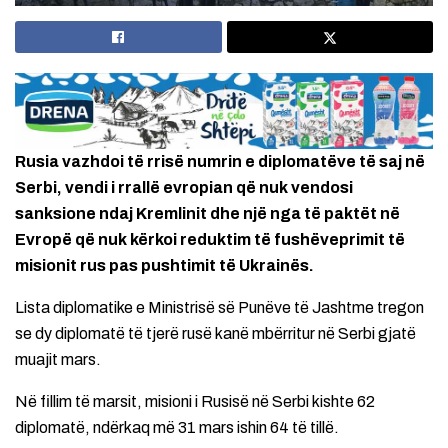
Rusia vazhdoi të rrisë numrin e diplomatëve të saj në
Serbi, vendi i rrallë evropian që nuk vendosi
sanksione ndaj Kremlinit dhe një nga të paktët në
Evropë që nuk kërkoi reduktim të fushëveprimit të
misionit rus pas pushtimit të Ukrainës.
Lista diplomatike e Ministrisë së Punëve të Jashtme tregon
se dy diplomatë të tjerë rusë kanë mbërritur në Serbi gjatë
muajit mars.
Në fillim të marsit, misioni i Rusisë në Serbi kishte 62
diplomatë, ndërkaq më 31 mars ishin 64 të tillë.