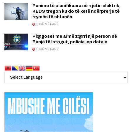
Punime të planifikuara në rrjetin elektrik,
KEDS tregon ku do të ketë ndërprerje të
rrymës të shtunën
6 ORË MË PARË
Pl@goset me aŕmë z@rri një person në
Banjë të Istogut, policia jep detaje
7 ORË MË PARË