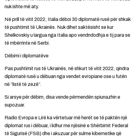
nuk ishte më aty.
Në prill të vitit 2022, Italia dëboi 30 diplomatë rusë për shkak
të pushtimit të Ukrainës. Nuk dihet saktësisht se kur
Shelkovskiy u largua nga Italia apo vendndodhja e tij para se
të mbërrinte në Serbi.
Dëbimi i diplomatëve
Pas pushtimit rus të Ukrainës, në shkurt të vitit 2022, qindra
diplomatë rusë u dëbuan nga vendet evropiane ose u futën
në “listë të zezë”.
Si arsye për dëbim, disa vende përmendën spiunazhin e
supozuar.
Radio Evropa e Lirë ka vërtetuar më herët se të paktën një
diplomat rus i dëbuar, i lidhur me njësinë e Shërbimit Federal
të Sigurisë (FSB) dhe i akuzuar për sulme kibernetike që