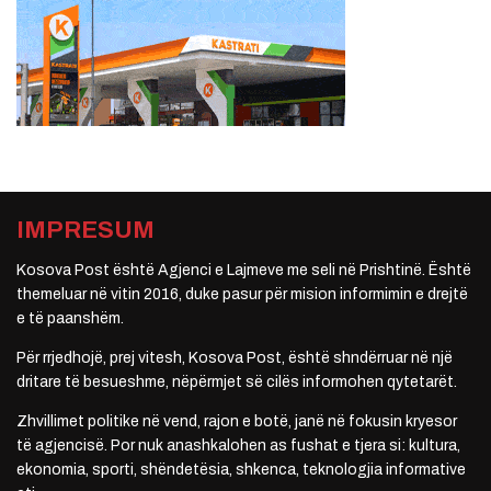
IMPRESUM
Kosova Post është Agjenci e Lajmeve me seli në Prishtinë. Është
themeluar në vitin 2016, duke pasur për mision informimin e drejtë
e të paanshëm.
Për rrjedhojë, prej vitesh, Kosova Post, është shndërruar në një
dritare të besueshme, nëpërmjet së cilës informohen qytetarët.
Zhvillimet politike në vend, rajon e botë, janë në fokusin kryesor
të agjencisë. Por nuk anashkalohen as fushat e tjera si: kultura,
ekonomia, sporti, shëndetësia, shkenca, teknologjia informative