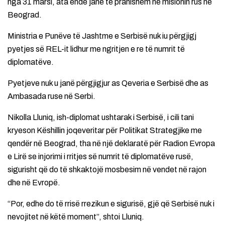
nga 31 marsi, ata ende janë të pranishëm në misionin rus në
Beograd.
Ministria e Punëve të Jashtme e Serbisë nuk iu përgjigj
pyetjes së REL-it lidhur me ngritjen e re të numrit të
diplomatëve.
Pyetjeve nuk u janë përgjigjur as Qeveria e Serbisë dhe as
Ambasada ruse në Serbi.
Nikolla Lluniq, ish-diplomat ushtarak i Serbisë, i cili tani
kryeson Këshillin joqeveritar për Politikat Strategjike me
qendër në Beograd, tha në një deklaratë për Radion Evropa
e Lirë se injorimi i rritjes së numrit të diplomatëve rusë,
sigurisht që do të shkaktojë mosbesim në vendet në rajon
dhe në Evropë.
“Por, edhe do të rrisë rrezikun e sigurisë, gjë që Serbisë nuk i
nevojitet në këtë moment”, shtoi Lluniq.