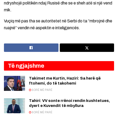
ndryshojë politikën ndaj Rusisë dhe se e sheh atë si një vend
mik.
Vuçiq më pas tha se autoritetet në Serbi do ta “mbrojnë dhe
ruajnë” vendin në aspektin e inteligjencës.
Të ngjajshme
Takimet me Kurtin, Haziri: Sa herë që
ftohemi, do të takohemi
5 ORË MË PARË
Tahiri: VV sonte rrënoi rendin kushtetues,
dyert e Kuvendit të mbyllura
6 ORË MË PARË