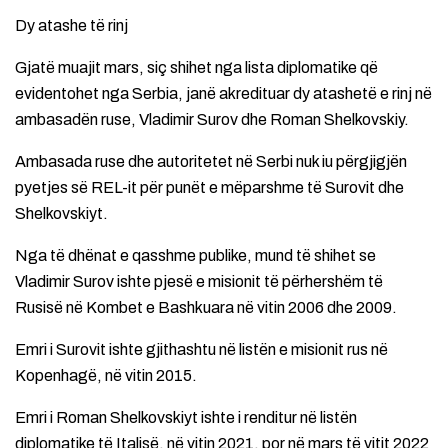
Dy atashe të rinj
Gjatë muajit mars, siç shihet nga lista diplomatike që
evidentohet nga Serbia, janë akredituar dy atashetë e rinj në
ambasadën ruse, Vladimir Surov dhe Roman Shelkovskiy.
Ambasada ruse dhe autoritetet në Serbi nuk iu përgjigjën
pyetjes së REL-it për punët e mëparshme të Surovit dhe
Shelkovskiyt.
Nga të dhënat e qasshme publike, mund të shihet se
Vladimir Surov ishte pjesë e misionit të përhershëm të
Rusisë në Kombet e Bashkuara në vitin 2006 dhe 2009.
Emri i Surovit ishte gjithashtu në listën e misionit rus në
Kopenhagë, në vitin 2015.
Emri i Roman Shelkovskiyt ishte i renditur në listën
diplomatike të Italisë, në vitin 2021, por në mars të vitit 2022