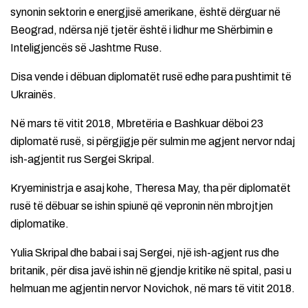
synonin sektorin e energjisë amerikane, është dërguar në
Beograd, ndërsa një tjetër është i lidhur me Shërbimin e
Inteligjencës së Jashtme Ruse.
Disa vende i dëbuan diplomatët rusë edhe para pushtimit të
Ukrainës.
Në mars të vitit 2018, Mbretëria e Bashkuar dëboi 23
diplomatë rusë, si përgjigje për sulmin me agjent nervor ndaj
ish-agjentit rus Sergei Skripal.
Kryeministrja e asaj kohe, Theresa May, tha për diplomatët
rusë të dëbuar se ishin spiunë që vepronin nën mbrojtjen
diplomatike.
Yulia Skripal dhe babai i saj Sergei, një ish-agjent rus dhe
britanik, për disa javë ishin në gjendje kritike në spital, pasi u
helmuan me agjentin nervor Novichok, në mars të vitit 2018.