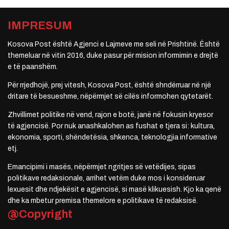
IMPRESUM
Kosova Post është Agjenci e Lajmeve me seli në Prishtinë. Është
themeluar në vitin 2016, duke pasur për mision informimin e drejtë
e të paanshëm.
Për rrjedhojë, prej vitesh, Kosova Post, është shndërruar në një
dritare të besueshme, nëpërmjet së cilës informohen qytetarët.
Zhvillimet politike në vend, rajon e botë, janë në fokusin kryesor
të agjencisë. Por nuk anashkalohen as fushat e tjera si: kultura,
ekonomia, sporti, shëndetësia, shkenca, teknologjia informative
etj.
Emancipimi i masës, nëpërmjet ngritjes së vetëdijes, sipas
politikave redaksionale, arrihet vetëm duke mos i konsideruar
lexuesit dhe ndjekësit e agjencisë, si masë klikuesish. Kjo ka qenë
dhe ka mbetur premisa themelore e politikave të redaksisë.
@Copyright