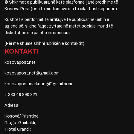
© Shkrimet e publikuara në këtë platformë, janë prodhime të
Kosova Post (ose të mediumeve me të cilat bashkëpunon).
Kushtet e përdorimit të artikujve të publikuar në uebin e
agjencisë, si dhe faqet zyrtare në rrjetet sociale, mund të
diskutohen me palët e interesuara.
(Për më shumë shihni rubrikën e kontaktit)
KONTAKTI
kosovapost.net
kosovapost.net@gmail.com
kosovapost.marketing@gmail.com
+ 383 49 890 321
Adresa:
Kosovë/ Prishtinë
Rruga: Garibaldi;
‘Hotel Grand’;