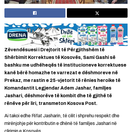
Zëvendësuesi i Drejtorit të Përgjithshëm të
Shërbimit Korrektues të Kosovës, Sami Gashi së
bashku me udhëheqës të institucioneve korrektuese
kanë bërë homazhe te varrezat e dëshmoreve në
Prekaz, me rastin e 25-vjetorit të rënies heroike të
Komandantit Legjendar Adem Jashar, familjes
Jashari, dëshmorëve të kombit dhe të gjithë të
rënëve për liri, transmeton Kosova Post.
Ai takoi edhe Rifat Jasharin, të cilit i shprehu respekt dhe
mirënjohje për kontributin e dhënë të familjes Jashari në
çlirimin e Kosovës.