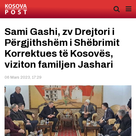
Sami Gashi, zv Drejtori i
Përgjithshëm i Shëbrimit
Korrektues të Kosovës,
viziton familjen Jashari
06 Mars 2023, 17:29