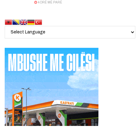
4 ORË MË PARË