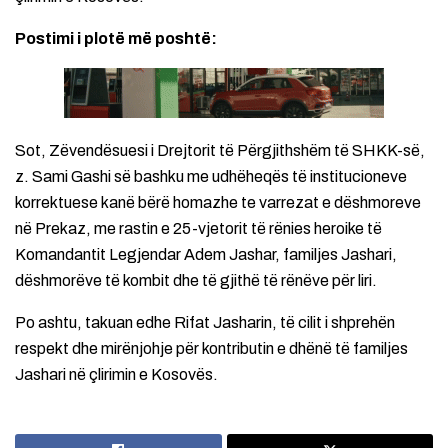
Postimi i plotë më poshtë:
Sot, Zëvendësuesi i Drejtorit të Përgjithshëm të SHKK-së,
z. Sami Gashi së bashku me udhëheqës të institucioneve
korrektuese kanë bërë homazhe te varrezat e dëshmoreve
në Prekaz, me rastin e 25-vjetorit të rënies heroike të
Komandantit Legjendar Adem Jashar, familjes Jashari,
dëshmorëve të kombit dhe të gjithë të rënëve për liri.
Po ashtu, takuan edhe Rifat Jasharin, të cilit i shprehën
respekt dhe mirënjohje për kontributin e dhënë të familjes
Jashari në çlirimin e Kosovës.