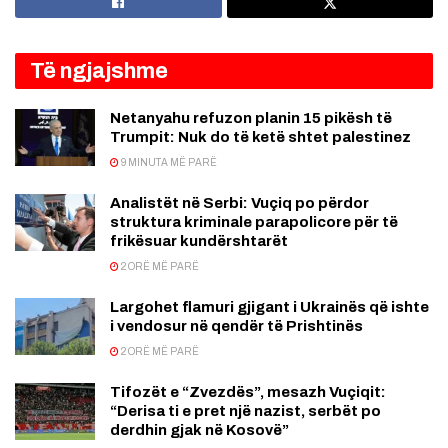
Të ngjajshme
Netanyahu refuzon planin 15 pikësh të
Trumpit: Nuk do të ketë shtet palestinez
9 MINUTA MË PARË
Analistët në Serbi: Vuçiq po përdor
struktura kriminale parapolicore për të
frikësuar kundërshtarët
2 ORË MË PARË
Largohet flamuri gjigant i Ukrainës që ishte
i vendosur në qendër të Prishtinës
2 ORË MË PARË
Tifozët e “Zvezdës”, mesazh Vuçiqit:
“Derisa ti e pret një nazist, serbët po
derdhin gjak në Kosovë”