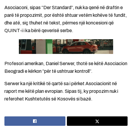
Asociaconi, sipas “Der Standard”, nuk ka qenë në draftin e
parë të propozimit, por është shtuar vetëm kohëve të fundit,
dhe atë, siç thuhet në tekst, përmes një koncesioni që
QUINT-i i ka bërë qeverisë serbe.
Profesori amerikan, Daniel Serwer, thotë se këtë Asociacion
Beogradi e kërkon “për të ushtruar kontroll”.
Serwer ka një kritikë të qartë sa i përket Asociacionit në
raport me këtë plan evropian. Sipas tij, ky propozim nuk i
referohet Kushtetutës së Kosovës si bazë.