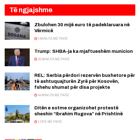
Të ngjajshme
Zbulohen 30 mijë euro të padeklaruara në
Vërmicë
5 MINUTA MË PARË
Trump: SHBA-ja ka mjaftueshëm municion
35 MINUTA MË PARË
REL: Serbia përdori rezervën buxhetore për
të ashtuquajturën Zyrë për Kosovën,
fshehu shumat për disa projekte
44 MINUTA MË PARË
Ditën e sotme organizohet protestë
sheshin “Ibrahim Rugova” në Prishtinë
1 ORË MË PARË