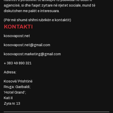
agjencisë, si dhe faqet zyrtare në rrjetet sociale, mund të
diskutohen me palët e interesuara.
(Për më shumë shihni rubrikën e kontaktit)
KONTAKTI
kosovapost.net
kosovapost.net@gmail.com
kosovapost.marketing@gmail.com
+ 383 49 890 321
Adresa:
Kosovë/ Prishtinë
Rruga: Garibaldi;
‘Hotel Grand’;
Kati II
Zyra nr. 13