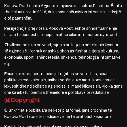
Kosova Post është Agjenci e Lajmeve me seli në Prishtinë. Është
themeluar në vitin 2016, duke pasur për mision informimin e drejtë
e të paanshëm.
Për rrjedhojë, prej vitesh, Kosova Post, është shndërruar në një
dritare të besueshme, nëpërmjet së cilës informohen qytetarët.
Zhvillimet politike në vend, rajon e botë, janë në fokusin kryesor
të agjencisë. Por nuk anashkalohen as fushat e tjera si: kultura,
ekonomia, sporti, shëndetësia, shkenca, teknologjia informative
etj.
Emancipimi i masës, nëpërmjet ngritjes së vetëdijes, sipas
politikave redaksionale, arrihet vetëm duke mos i konsideruar
lexuesit dhe ndjekësit e agjencisë, si masë klikuesish. Kjo ka qenë
dhe ka mbetur premisa themelore e politikave të redaksisë.
@Copyright
© Shkrimet e publikuara në këtë platformë, janë prodhime të
Kosova Post (ose të mediumeve me të cilat bashkëpunon).
Kushtet e përdorimit të artikujve të publikuar në uebin e