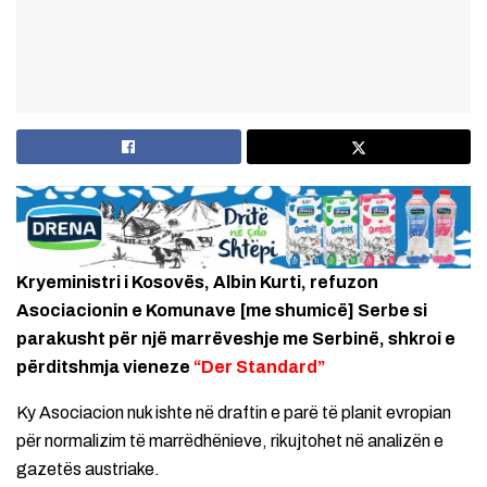
Kryeministri i Kosovës, Albin Kurti, refuzon
Asociacionin e Komunave [me shumicë] Serbe si
parakusht për një marrëveshje me Serbinë, shkroi e
përditshmja vieneze
“Der Standard”
Ky Asociacion nuk ishte në draftin e parë të planit evropian
për normalizim të marrëdhënieve, rikujtohet në analizën e
gazetës austriake.