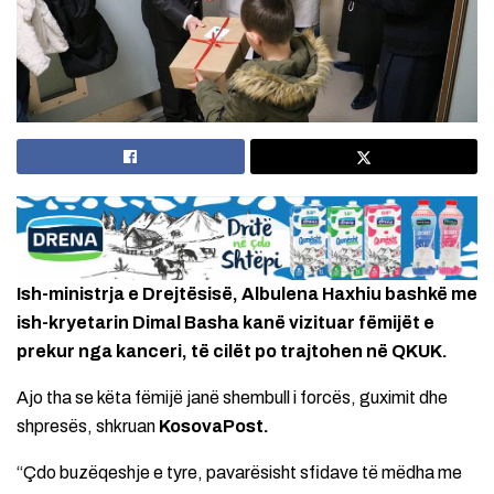
Ish-ministrja e Drejtësisë, Albulena Haxhiu bashkë me
ish-kryetarin Dimal Basha kanë vizituar fëmijët e
prekur nga kanceri, të cilët po trajtohen në QKUK.
Ajo tha se këta fëmijë janë shembull i forcës, guximit dhe
shpresës, shkruan
KosovaPost.
“Çdo buzëqeshje e tyre, pavarësisht sfidave të mëdha me