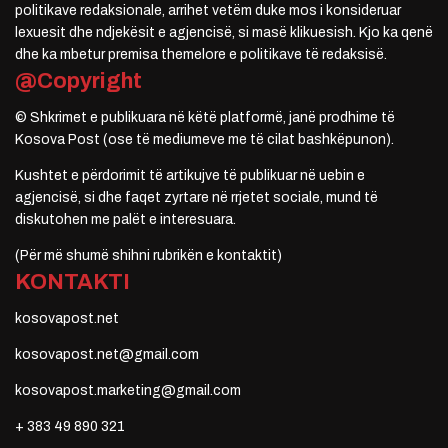
politikave redaksionale, arrihet vetëm duke mos i konsideruar
lexuesit dhe ndjekësit e agjencisë, si masë klikuesish. Kjo ka qenë
dhe ka mbetur premisa themelore e politikave të redaksisë.
@Copyright
© Shkrimet e publikuara në këtë platformë, janë prodhime të
Kosova Post (ose të mediumeve me të cilat bashkëpunon).
Kushtet e përdorimit të artikujve të publikuar në uebin e
agjencisë, si dhe faqet zyrtare në rrjetet sociale, mund të
diskutohen me palët e interesuara.
(Për më shumë shihni rubrikën e kontaktit)
KONTAKTI
kosovapost.net
kosovapost.net@gmail.com
kosovapost.marketing@gmail.com
+ 383 49 890 321