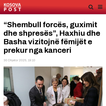
“Shembull forcës, guximit
dhe shpresës”, Haxhiu dhe
Basha vizitojnë fëmijët e
prekur nga kanceri
30 Dhjetor 2025, 19:10