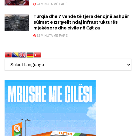
23 MINUTA MË PARË
Turqia dhe 7 vende të tjera dënojnë ashpër
súlmet e Izr@elit ndaj infrastrukturës
mjekësore dhe civile në G@za
32 MINUTA MË PARË