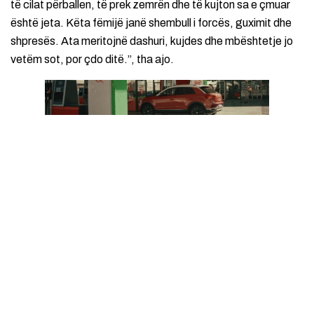
të cilat përballen, të prek zemrën dhe të kujton sa e çmuar
është jeta. Këta fëmijë janë shembull i forcës, guximit dhe
shpresës. Ata meritojnë dashuri, kujdes dhe mbështetje jo
vetëm sot, por çdo ditë.”, tha ajo.