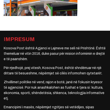
IMPRESUM
Kosova Post është Agjenci e Lajmeve me seli në Prishtinë. Është
themeluar në vitin 2016, duke pasur për mision informimin e drejtë
e të paanshëm.
Për rrjedhojë, prej vitesh, Kosova Post, është shndërruar në një
dritare të besueshme, nëpërmjet së cilës informohen qytetarët.
Zhvillimet politike në vend, rajon e botë, janë në fokusin kryesor
të agjencisë. Por nuk anashkalohen as fushat e tjera si: kultura,
ekonomia, sporti, shëndetësia, shkenca, teknologjia informative
etj.
Emancipimi i masës, nëpërmjet ngritjes së vetëdijes, sipas