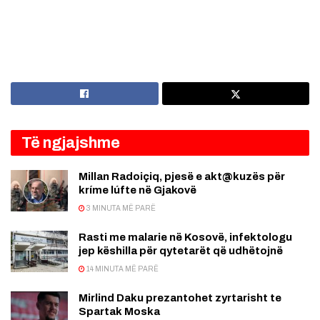
Të ngjajshme
Millan Radoiçiq, pjesë e akt@kuzës për
kríme lúfte në Gjakovë
3 MINUTA MË PARË
Rasti me malarie në Kosovë, infektologu
jep këshilla për qytetarët që udhëtojnë
14 MINUTA MË PARË
Mirlind Daku prezantohet zyrtarisht te
Spartak Moska