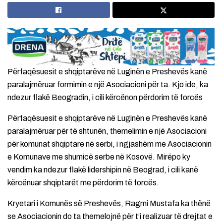
Përfaqësuesit e shqiptarëve në Luginën e Preshevës kanë
paralajmëruar formimin e një Asociacioni për ta. Kjo ide, ka
ndezur flakë Beogradin, i cili kërcënon përdorim të forcës
Përfaqësuesit e shqiptarëve në Luginën e Preshevës kanë
paralajmëruar për të shtunën, themelimin e një Asociacioni
për komunat shqiptare në serbi, i ngjashëm me Asociacionin
e Komunave me shumicë serbe në Kosovë. Mirëpo ky
vendim ka ndezur flakë lidershipin në Beograd, i cili kanë
kërcënuar shqiptarët me përdorim të forcës.
Kryetari i Komunës së Preshevës, Ragmi Mustafa ka thënë
se Asociacionin do ta themelojnë për t’i realizuar të drejtat e