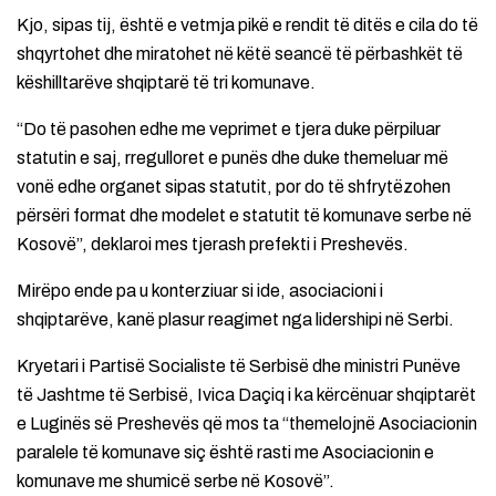
Kjo, sipas tij, është e vetmja pikë e rendit të ditës e cila do të
shqyrtohet dhe miratohet në këtë seancë të përbashkët të
këshilltarëve shqiptarë të tri komunave.
“Do të pasohen edhe me veprimet e tjera duke përpiluar
statutin e saj, rregulloret e punës dhe duke themeluar më
vonë edhe organet sipas statutit, por do të shfrytëzohen
përsëri format dhe modelet e statutit të komunave serbe në
Kosovë”, deklaroi mes tjerash prefekti i Preshevës.
Mirëpo ende pa u konterziuar si ide, asociacioni i
shqiptarëve, kanë plasur reagimet nga lidershipi në Serbi.
Kryetari i Partisë Socialiste të Serbisë dhe ministri Punëve
të Jashtme të Serbisë, Ivica Daçiq i ka kërcënuar shqiptarët
e Luginës së Preshevës që mos ta “themelojnë Asociacionin
paralele të komunave siç është rasti me Asociacionin e
komunave me shumicë serbe në Kosovë”.