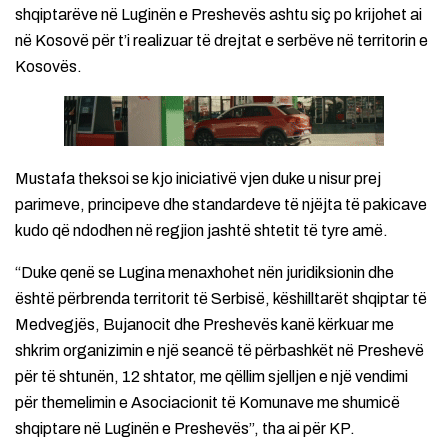
shqiptarëve në Luginën e Preshevës ashtu siç po krijohet ai
në Kosovë për t’i realizuar të drejtat e serbëve në territorin e
Kosovës.
Mustafa theksoi se kjo iniciativë vjen duke u nisur prej
parimeve, principeve dhe standardeve të njëjta të pakicave
kudo që ndodhen në regjion jashtë shtetit të tyre amë.
“Duke qenë se Lugina menaxhohet nën juridiksionin dhe
është përbrenda territorit të Serbisë, këshilltarët shqiptar të
Medvegjës, Bujanocit dhe Preshevës kanë kërkuar me
shkrim organizimin e një seancë të përbashkët në Preshevë
për të shtunën, 12 shtator, me qëllim sjelljen e një vendimi
për themelimin e Asociacionit të Komunave me shumicë
shqiptare në Luginën e Preshevës”, tha ai për KP.