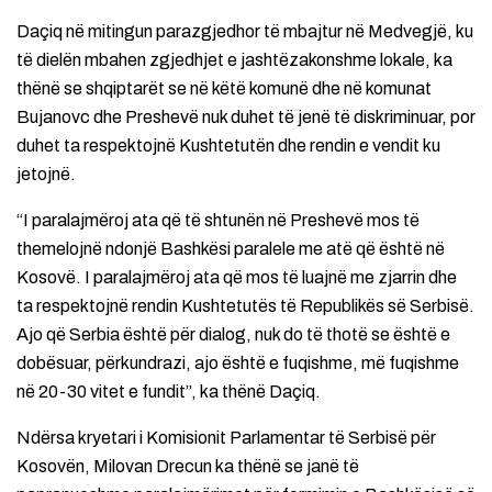
Daçiq në mitingun parazgjedhor të mbajtur në Medvegjë, ku
të dielën mbahen zgjedhjet e jashtëzakonshme lokale, ka
thënë se shqiptarët se në këtë komunë dhe në komunat
Bujanovc dhe Preshevë nuk duhet të jenë të diskriminuar, por
duhet ta respektojnë Kushtetutën dhe rendin e vendit ku
jetojnë.
“I paralajmëroj ata që të shtunën në Preshevë mos të
themelojnë ndonjë Bashkësi paralele me atë që është në
Kosovë. I paralajmëroj ata që mos të luajnë me zjarrin dhe
ta respektojnë rendin Kushtetutës të Republikës së Serbisë.
Ajo që Serbia është për dialog, nuk do të thotë se është e
dobësuar, përkundrazi, ajo është e fuqishme, më fuqishme
në 20-30 vitet e fundit”, ka thënë Daçiq.
Ndërsa kryetari i Komisionit Parlamentar të Serbisë për
Kosovën, Milovan Drecun ka thënë se janë të