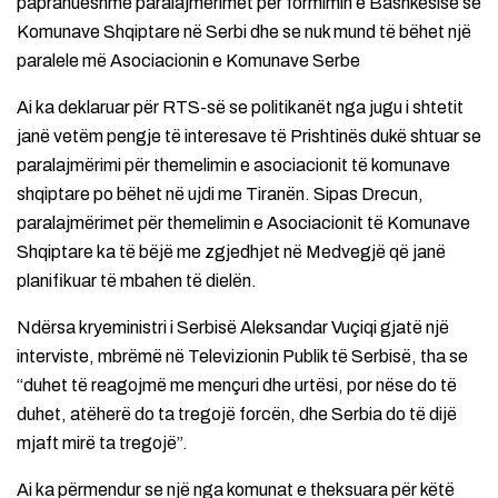
papranueshme paralajmërimet për formimin e Bashkësisë së
Komunave Shqiptare në Serbi dhe se nuk mund të bëhet një
paralele më Asociacionin e Komunave Serbe
Ai ka deklaruar për RTS-së se politikanët nga jugu i shtetit
janë vetëm pengje të interesave të Prishtinës dukë shtuar se
paralajmërimi për themelimin e asociacionit të komunave
shqiptare po bëhet në ujdi me Tiranën. Sipas Drecun,
paralajmërimet për themelimin e Asociacionit të Komunave
Shqiptare ka të bëjë me zgjedhjet në Medvegjë që janë
planifikuar të mbahen të dielën.
Ndërsa kryeministri i Serbisë Aleksandar Vuçiqi gjatë një
interviste, mbrëmë në Televizionin Publik të Serbisë, tha se
“duhet të reagojmë me mençuri dhe urtësi, por nëse do të
duhet, atëherë do ta tregojë forcën, dhe Serbia do të dijë
mjaft mirë ta tregojë”.
Ai ka përmendur se një nga komunat e theksuara për këtë