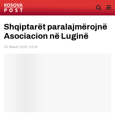
Shqiptarët paralajmërojnë
Asociacion në Luginë
02 Shkurt 2023, 23:19