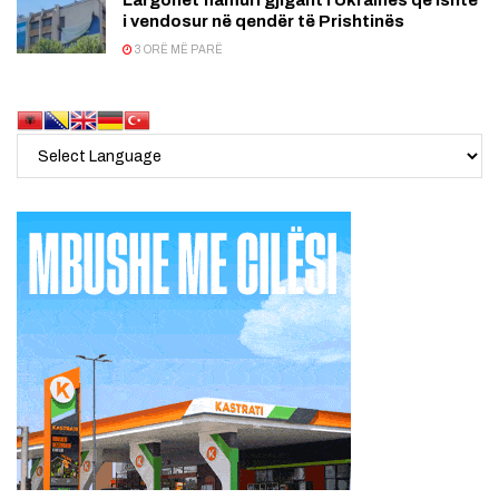
Largohet flamuri gjigant i Ukrainës që ishte
i vendosur në qendër të Prishtinës
3 ORË MË PARË