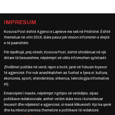
IMPRESUM
Kosova Post është Agjenci e Lajmeve me seli në Prishtinë. Është
themeluar në vitin 2016, duke pasur për mision informimin e drejtë
e të paanshëm.
Për rrjedhojë, prej vitesh, Kosova Post, është shndërruar në një
dritare të besueshme, nëpërmjet së cilës informohen qytetarët.
Zhvillimet politike në vend, rajon e botë, janë në fokusin kryesor
të agjencisë. Por nuk anashkalohen as fushat e tjera si: kultura,
ekonomia, sporti, shëndetësia, shkenca, teknologjia informative
etj.
Emancipimi i masës, nëpërmjet ngritjes së vetëdijes, sipas
politikave redaksionale, arrihet vetëm duke mos i konsideruar
lexuesit dhe ndjekësit e agjencisë, si masë klikuesish. Kjo ka qenë
dhe ka mbetur premisa themelore e politikave të redaksisë.