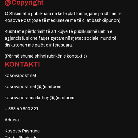
@Copyright
© Shkrimet e publikuara në këtë platformë, janë prodhime të
Kosova Post (ose të mediumeve me të cilat bashkëpunon).
Kushtet e përdorimit të artikujve të publikuar në uebin e
agjencisë, si dhe faqet zyrtare në rrjetet sociale, mund të
diskutohen me palët e interesuara.
(Për më shumë shihni rubrikën e kontaktit)
KONTAKTI
kosovapost.net
kosovapost.net@gmail.com
kosovapost.marketing@gmail.com
+ 383 49 890 321
Adresa:
Kosovë/ Prishtinë
Rruga: Garibaldi;