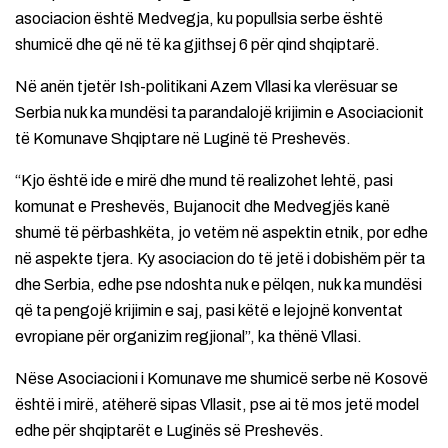
asociacion është Medvegja, ku popullsia serbe është
shumicë dhe që në të ka gjithsej 6 për qind shqiptarë.
Në anën tjetër Ish-politikani Azem Vllasi ka vlerësuar se
Serbia nuk ka mundësi ta parandalojë krijimin e Asociacionit
të Komunave Shqiptare në Luginë të Preshevës.
“Kjo është ide e mirë dhe mund të realizohet lehtë, pasi
komunat e Preshevës, Bujanocit dhe Medvegjës kanë
shumë të përbashkëta, jo vetëm në aspektin etnik, por edhe
në aspekte tjera. Ky asociacion do të jetë i dobishëm për ta
dhe Serbia, edhe pse ndoshta nuk e pëlqen, nuk ka mundësi
që ta pengojë krijimin e saj, pasi këtë e lejojnë konventat
evropiane për organizim regjional”, ka thënë Vllasi.
Nëse Asociacioni i Komunave me shumicë serbe në Kosovë
është i mirë, atëherë sipas Vllasit, pse ai të mos jetë model
edhe për shqiptarët e Luginës së Preshevës.