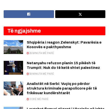
Të ngjajshme
Shqipëria i reagon Zelenskyt: Pavarësia e
Kosovës e pakthyeshme
26 MINUTA MË PARË
Netanyahu refuzon planin 15 pikësh të
Trumpit: Nuk do të ketë shtet palestinez
56 MINUTA MË PARË
Analistët në Serbi: Vuçiq po përdor
struktura kriminale parapolicore për të
frikësuar kundërshtarët
3 ORË MË PARË