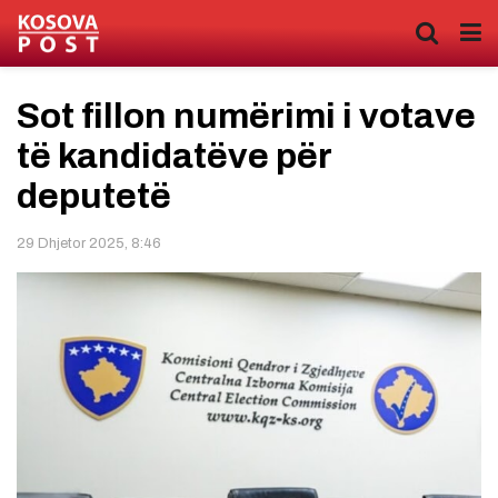
Sot fillon numërimi i votave
të kandidatëve për
deputetë
29 Dhjetor 2025, 8:46