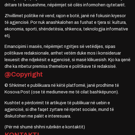
dritare të besueshme, nëpërmjet së cilës informohen qytetarët.
Zhvillimet politike në vend, rajon e botë, janë në fokusin kryesor
të agjencisë. Por nuk anashkalohen as fushat e tjera si: kultura,
ekonomia, sporti, shëndetësia, shkenca, teknologjia informative
etj.
Emancipimi i masës, nëpërmjet ngritjes së vetëdijes, sipas
politikave redaksionale, arrihet vetëm duke mos i konsideruar
lexuesit dhe ndjekësit e agjencisë, si masë klikuesish. Kjo ka qenë
dhe ka mbetur premisa themelore e politikave të redaksisë.
@Copyright
© Shkrimet e publikuara në këtë platformë, janë prodhime të
Kosova Post (ose të mediumeve me të cilat bashkëpunon).
Kushtet e përdorimit të artikujve të publikuar në uebin e
agjencisë, si dhe faqet zyrtare në rrjetet sociale, mund të
diskutohen me palët e interesuara.
(Për më shumë shihni rubrikën e kontaktit)