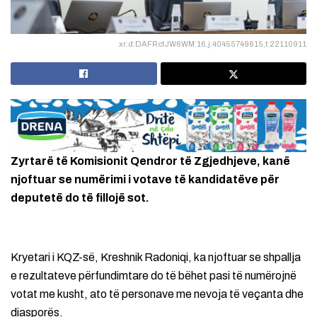
xr:d:DAFRctJW6WM:16,j:40455749615,t:22110911
Zyrtarë të Komisionit Qendror të Zgjedhjeve, kanë
njoftuar se numërimi i votave të kandidatëve për
deputetë do të fillojë sot.
Kryetari i KQZ-së, Kreshnik Radoniqi, ka njoftuar se shpallja
e rezultateve përfundimtare do të bëhet pasi të numërojnë
votat me kusht, ato të personave me nevoja të veçanta dhe
diasporës.