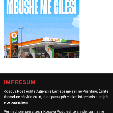
IMPRESUM
Kosova Post është Agjenci e Lajmeve me seli në Prishtinë. Është
themeluar në vitin 2016, duke pasur për mision informimin e drejtë
e të paanshëm.
Për rrjedhojë, prej vitesh, Kosova Post, është shndërruar në një