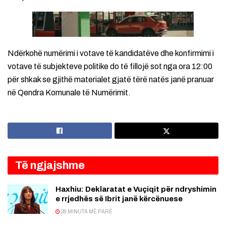
Ndërkohë numërimi i votave të kandidatëve dhe konfirmimi i
votave të subjekteve politike do të fillojë sot nga ora 12:00
për shkak se gjithë materialet gjatë tërë natës janë pranuar
në Qendra Komunale të Numërimit.
Të ngjajshme
Haxhiu: Deklaratat e Vuçiqit për ndryshimin
e rrjedhës së Ibrit janë kërcënuese
28 MINUTA MË PARË