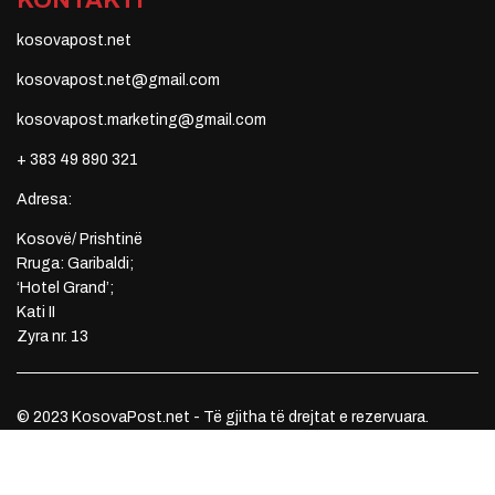
KONTAKTI
kosovapost.net
kosovapost.net@gmail.com
kosovapost.marketing@gmail.com
+ 383 49 890 321
Adresa:
Kosovë/ Prishtinë
Rruga: Garibaldi;
‘Hotel Grand’;
Kati II
Zyra nr. 13
© 2023 KosovaPost.net - Të gjitha të drejtat e rezervuara.