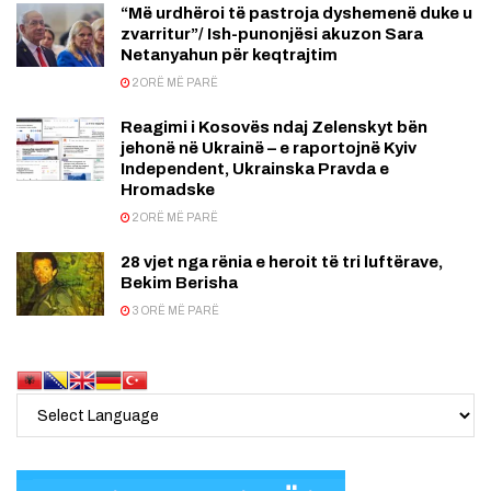
“Më urdhëroi të pastroja dyshemenë duke u
zvarritur”/ Ish-punonjësi akuzon Sara
Netanyahun për keqtrajtim
2 ORË MË PARË
Reagimi i Kosovës ndaj Zelenskyt bën
jehonë në Ukrainë – e raportojnë Kyiv
Independent, Ukrainska Pravda e
Hromadske
2 ORË MË PARË
28 vjet nga rënia e heroit të tri luftërave,
Bekim Berisha
3 ORË MË PARË