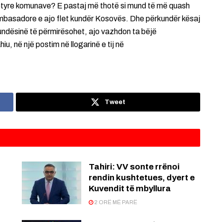
 këtyre komunave? E pastaj më thotë si mund të më quash
basadore e ajo flet kundër Kosovës. Dhe përkundër kësaj
undësinë të përmirësohet, ajo vazhdon ta bëjë
, në një postim në llogarinë e tij në
Tweet
:
Tahiri: VV sonte rrënoi
rendin kushtetues, dyert e
Kuvendit të mbyllura
2 ORË MË PARË