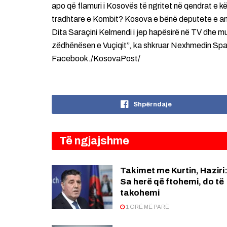
apo që flamuri i Kosovës të ngritet në qendrat e
tradhtare e Kombit? Kosova e bënë deputete e am
Dita Saraçini Kelmendi i jep hapësirë në TV dhe m
zëdhënësen e Vuçiqit”, ka shkruar Nexhmedin Spahiu
Facebook./KosovaPost/
Shpërndaje
Të ngjajshme
Takimet me Kurtin, Haziri
Sa herë që ftohemi, do të
takohemi
1 ORË MË PARË