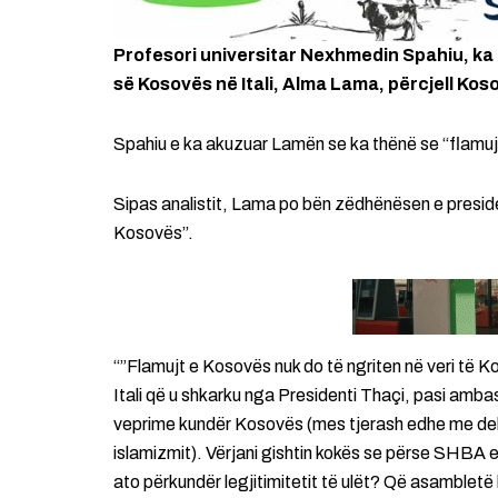
Profesori universitar Nexhmedin Spahiu, ka
së Kosovës në Itali, Alma Lama, përcjell Kos
Spahiu e ka akuzuar Lamën se ka thënë se “flamujt
Sipas analistit, Lama po bën zëdhënësen e preside
Kosovës”.
“”Flamujt e Kosovës nuk do të ngriten në veri të
Itali që u shkarku nga Presidenti Thaçi, pasi amba
veprime kundër Kosovës (mes tjerash edhe me de
islamizmit). Vërjani gishtin kokës se përse SHBA 
ato përkundër legjitimitetit të ulët? Që asambletë