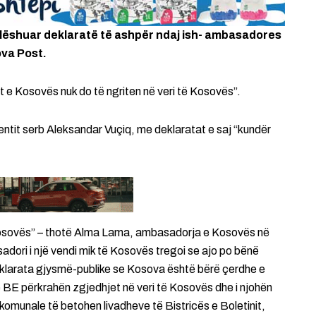
 lëshuar deklaratë të ashpër ndaj ish- ambasadores
ova Post.
 e Kosovës nuk do të ngriten në veri të Kosovës”.
ntit serb Aleksandar Vuçiq, me deklaratat e saj “kundër
 Kosovës” – thotë Alma Lama, ambasadorja e Kosovës në
sadori i një vendi mik të Kosovës tregoi se ajo po bënë
klarata gjysmë-publike se Kosova është bërë çerdhe e
e BE përkrahën zgjedhjet në veri të Kosovës dhe i njohën
 komunale të betohen livadheve të Bistricës e Boletinit,