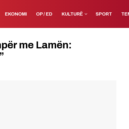
EKONOMI
OP / ED
KULTURË
SPORT
TE
hpër me Lamën:
”