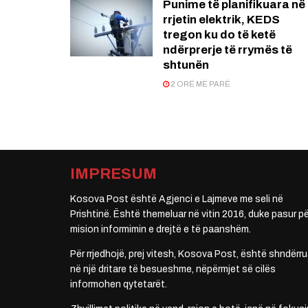
Punime të planifikuara në
rrjetin elektrik, KEDS
tregon ku do të ketë
ndërprerje të rrymës të
shtunën
2 ORË MË PARË
IMPRESUM
Kosova Post është Agjenci e Lajmeve me seli në
Prishtinë. Është themeluar në vitin 2016, duke pasur pë
mision informimin e drejtë e të paanshëm.
Për rrjedhojë, prej vitesh, Kosova Post, është shndërru
në një dritare të besueshme, nëpërmjet së cilës
informohen qytetarët.