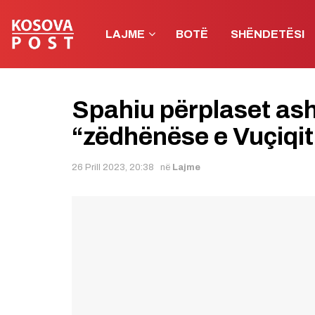
LAJME
BOTË
SHËNDETËSI
Spahiu përplaset as
“zëdhënëse e Vuçiqit
26 Prill 2023, 20:38
në
Lajme