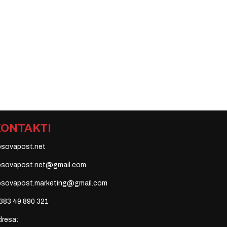
KONTAKTI
osovapost.net
osovapost.net@gmail.com
osovapost.marketing@gmail.com
383 49 890 321
dresa: