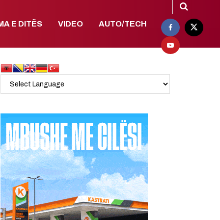
MA E DITËS
VIDEO
AUTO/TECH