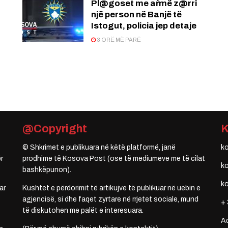
Pl@goset me aŕmë z@rri
një person në Banjë të
Istogut, policia jep detaje
3 ORË MË PARË
@Copyright
© Shkrimet e publikuara në këtë platformë, janë
k
r
prodhime të Kosova Post (ose të mediumeve me të cilat
k
bashkëpunon).
k
ar
Kushtet e përdorimit të artikujve të publikuar në uebin e
agjencisë, si dhe faqet zyrtare në rrjetet sociale, mund
+ 
të diskutohen me palët e interesuara.
A