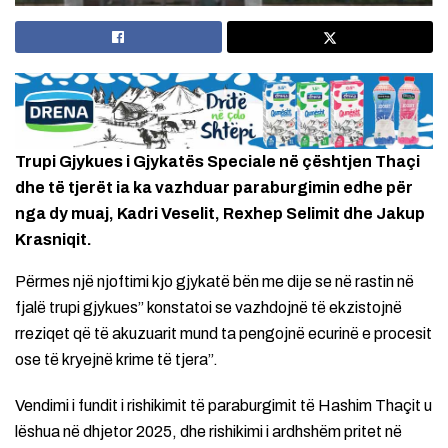
Trupi Gjykues i Gjykatës Speciale në çështjen Thaçi
dhe të tjerët ia ka vazhduar paraburgimin edhe për
nga dy muaj, Kadri Veselit, Rexhep Selimit dhe Jakup
Krasniqit.
Përmes një njoftimi kjo gjykatë bën me dije se në rastin në
fjalë trupi gjykues” konstatoi se vazhdojnë të ekzistojnë
rreziqet që të akuzuarit mund ta pengojnë ecurinë e procesit
ose të kryejnë krime të tjera”.
Vendimi i fundit i rishikimit të paraburgimit të Hashim Thaçit u
lëshua në dhjetor 2025, dhe rishikimi i ardhshëm pritet në