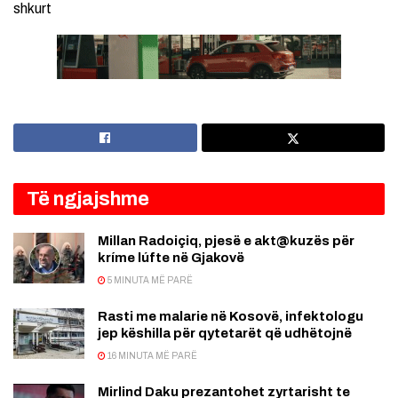
shkurt
Të ngjajshme
Millan Radoiçiq, pjesë e akt@kuzës për
kríme lúfte në Gjakovë
5 MINUTA MË PARË
Rasti me malarie në Kosovë, infektologu
jep këshilla për qytetarët që udhëtojnë
16 MINUTA MË PARË
Mirlind Daku prezantohet zyrtarisht te