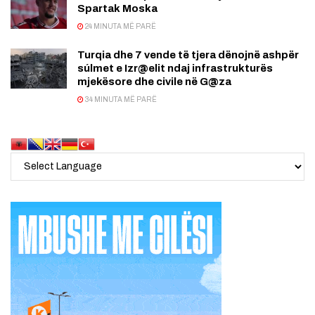
Spartak Moska
24 MINUTA MË PARË
Turqia dhe 7 vende të tjera dënojnë ashpër
súlmet e Izr@elit ndaj infrastrukturës
mjekësore dhe civile në G@za
34 MINUTA MË PARË