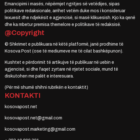
Emancipimi i masës, nëpërmjet ngritjes së vetëdijes, sipas
politikave redaksionale, arrihet vetëm duke mos i konsideruar
lexuesit dhe ndjekësit e agjencisë, si masë klikuesish. Kjo ka qenë
dhe ka mbetur premisa themelore e politikave të redaksisë.
@Copyright
© Shkrimet e publikuara në këtë platformë, janë prodhime të
Kosova Post (ose të mediumeve me të cilat bashkëpunon).
Kushtet e përdorimit të artikujve të publikuar në uebin e
agjencisë, si dhe faqet zyrtare në rrjetet sociale, mund të
diskutohen me palët e interesuara.
(Për më shumë shihni rubrikën e kontaktit)
KONTAKTI
kosovapost.net
kosovapost.net@gmail.com
kosovapost.marketing@gmail.com