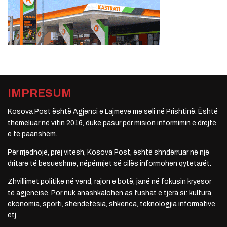
IMPRESUM
Kosova Post është Agjenci e Lajmeve me seli në Prishtinë. Është
themeluar në vitin 2016, duke pasur për mision informimin e drejtë
e të paanshëm.
Për rrjedhojë, prej vitesh, Kosova Post, është shndërruar në një
dritare të besueshme, nëpërmjet së cilës informohen qytetarët.
Zhvillimet politike në vend, rajon e botë, janë në fokusin kryesor
të agjencisë. Por nuk anashkalohen as fushat e tjera si: kultura,
ekonomia, sporti, shëndetësia, shkenca, teknologjia informative
etj.