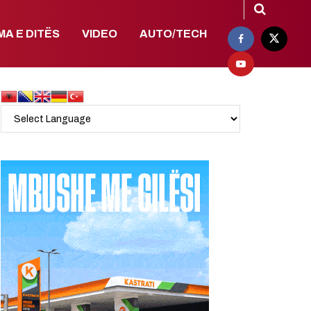
MA E DITËS
VIDEO
AUTO/TECH