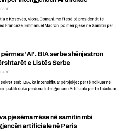
Ë PARË
tja e Kosovës, Vjosa Osmani, me ftesë të presidentit të
ës Franceze, Emmanuel Macron, po merr pjesë në Samitin për ...
 përmes ‘AI’, BIA serbe shënjestron
rshtarët e Listës Serbe
Ë PARË
sekret serb, BIA, ka intensifikuar përpjekjet për të ndikuar në
in publik duke përdorur Inteligjencën Artificiale për të fabrikuar
a pjesëmarrëse në samitin mbi
igjencën artificiale në Paris