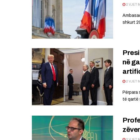
2 VJET 
Ambasada
shkurt 2
Presi
në ga
artifi
2 VJET 
Përpara 
të qartë 
Profes
zëve
2 VJET 