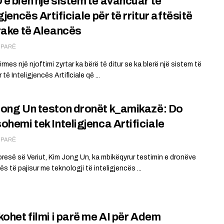
e blen një sistem të avancuar të
gjencës Artificiale për të rritur aftësitë
rake të Aleancës
Ë PARË
es një njoftimi zyrtar ka bërë të ditur se ka blerë një sistem të
të Inteligjencës Artificiale që ...
ong Un teston dronët k_amikazë: Do
ohemi tek Inteligjenca Artificiale
Ë PARË
Koresë së Veriut, Kim Jong Un, ka mbikëqyrur testimin e dronëve
s të pajisur me teknologji të inteligjencës ...
kohet filmi i parë me AI për Adem