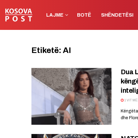
LAJME
BOTË
SHËNDETËSI
Etiketë:
AI
Dua L
këngë
inteli
1 VIT M
Këngëtar
dhe Flore