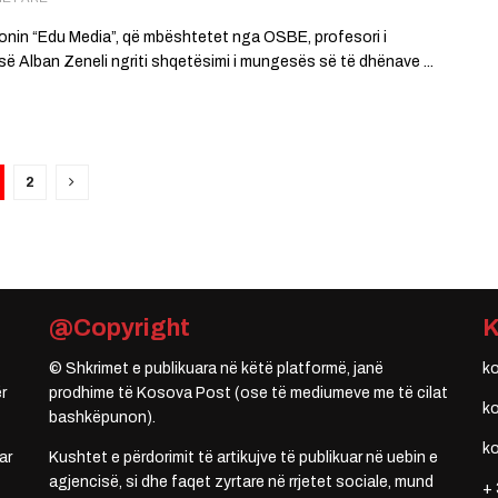
onin “Edu Media”, që mbështetet nga OSBE, profesori i
së Alban Zeneli ngriti shqetësimi i mungesës së të dhënave ...
2
@Copyright
© Shkrimet e publikuara në këtë platformë, janë
k
r
prodhime të Kosova Post (ose të mediumeve me të cilat
k
bashkëpunon).
k
ar
Kushtet e përdorimit të artikujve të publikuar në uebin e
agjencisë, si dhe faqet zyrtare në rrjetet sociale, mund
+ 