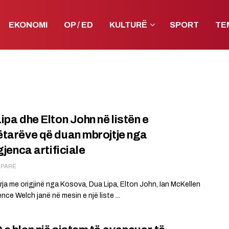
EKONOMI
OP / ED
KULTURË
SPORT
TE
ipa dhe Elton John në listën e
tarëve që duan mbrojtje nga
gjenca artificiale
Ë PARË
ja me origjinë nga Kosova, Dua Lipa, Elton John, Ian McKellen
nce Welch janë në mesin e një liste ...