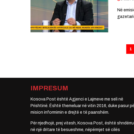
Në emisi
gazetari
1
IMPRESUM
Kosova Post është Agjenci e Lajmeve me seli në
Prishtinë. Është themeluar në vitin 2016, duke pasur pë
mision informimin e drejtë e të paanshëm.
Për rrjedhojë, prej vitesh, Kosova Post, është shndërru
në një dritare të besueshme, nëpërmjet së cilës