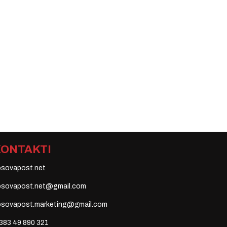
KONTAKTI
osovapost.net
osovapost.net@gmail.com
osovapost.marketing@gmail.com
383 49 890 321