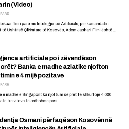
rin (Video)
Ë PARË
ikuar filmi i parë me Intelegjencë Artificiale, për komandatin
 të Ushtrisë Çlirimtare të Kosovës, Adem Jashari. Filmi është ...
igjenca artificiale po i zëvendëson
orët? Banka e madhe aziatike njofton
timin e 4 mijë pozitave
Ë PARË
 e madhe e Singaporit ka njoftuar se pret të shkurtojë 4,000
atë tre viteve të ardhshme pasi ...
dentja Osmani përfaqëson Kosovën në
in për Inteligjencën Artificiale