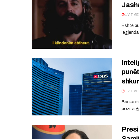
Jasha
1 VIT M
Është pub
legjendat
Intel
punët
shkur
1 VIT M
Banka më
pozita gj
Presi
Samit