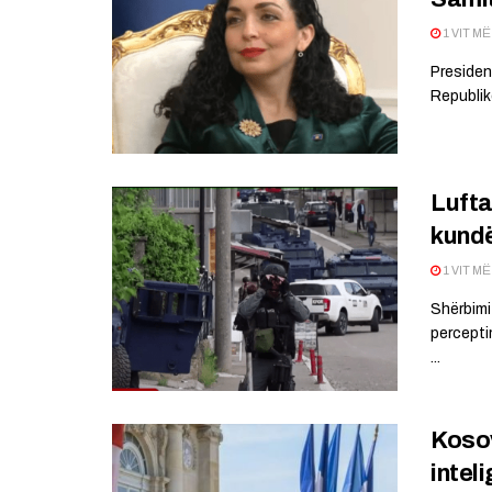
1 VIT M
Presiden
Republik
Lufta
kundë
1 VIT M
Shërbimi 
perceptim
...
Kosov
intel