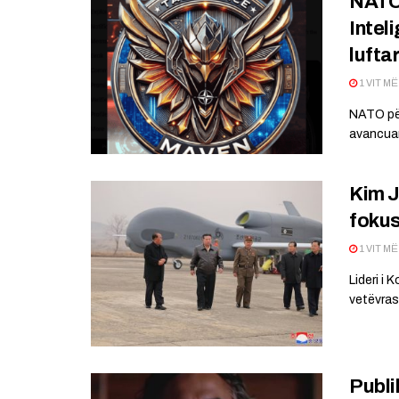
NATO 
Inteli
lufta
1 VIT M
NATO përm
avancuar 
Kim J
fokus
1 VIT M
Lideri i 
vetëvrasë
Publi