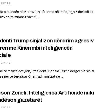
MË PARË
 e Francës në Kosovë, njofton se në Paris, nga 6 deri më 11
025 do të mbahet samiti ...
denti Trump sinjalizon qëndrim agresiv
rën me Kinën mbi inteligjencën
ciale
MË PARË
se të merrte detyrën, Presidenti Donald Trump dërgoi një sinjal
se për të tejkaluar Kinën, administrata e ...
ori Zeneli: Inteligjenca Artificiale nuk i
ndëson gazetarët
MË PARË