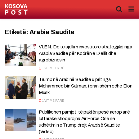
Etiketë:
Arabia Saudite
VLEN: Do të sjellim investitorë strategjikë nga
Arabia Saudite për Kodrën e Diellit dhe
agrobiznesin
1 VIT MË PARË
Trump në Arabinë Saudite u prit nga
Mohammed bin Salman, i pranishëm edhe Elon
Musk
1 VIT MË PARË
Publikohen pamjet, të paktën pesë aeroplanë
luftarakë shoqërojnë Air Force One në
udhëtimin e Trump drejt Arabisë Saudite
(Video)