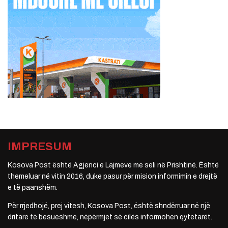
IMPRESUM
Kosova Post është Agjenci e Lajmeve me seli në Prishtinë. Është
themeluar në vitin 2016, duke pasur për mision informimin e drejtë
e të paanshëm.
Për rrjedhojë, prej vitesh, Kosova Post, është shndërruar në një
dritare të besueshme, nëpërmjet së cilës informohen qytetarët.