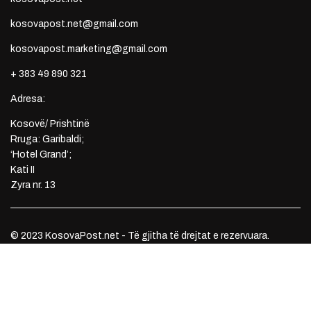
kosovapost.net@gmail.com
kosovapost.marketing@gmail.com
+ 383 49 890 321
Adresa:
Kosovë/ Prishtinë
Rruga: Garibaldi;
‘Hotel Grand’;
Kati II
Zyra nr. 13
© 2023 KosovaPost.net - Të gjitha të drejtat e rezervuara.