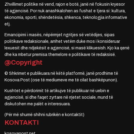
Zhvillimet politike në vend, rajon e botë, janë në fokusin kryesor
të agjencisë. Por nuk anashkalohen as fushat e tjera si: kultura,
ekonomia, sporti, shëndetësia, shkenca, teknologjia informative
etj.
Emancipimi i masës, nëpërmjet ngritjes së vetëdijes, sipas
politikave redaksionale, arrihet vetëm duke mos i konsideruar
lexuesit dhe ndjekësit e agjencisë, si masë klikuesish. Kjo ka qenë
dhe ka mbetur premisa themelore e politikave të redaksisë.
@Copyright
© Shkrimet e publikuara në këtë platformë, janë prodhime të
Kosova Post (ose të mediumeve me të cilat bashkëpunon).
Kushtet e përdorimit të artikujve të publikuar në uebin e
agjencisë, si dhe faqet zyrtare në rrjetet sociale, mund të
diskutohen me palët e interesuara.
(Për më shumë shihni rubrikën e kontaktit)
KONTAKTI
kosovapost.net