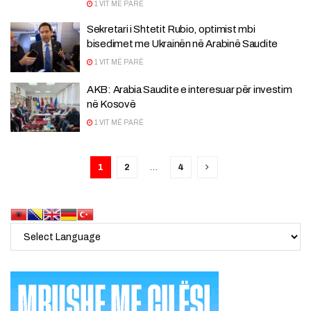
1 VIT MË PARË
Sekretari i Shtetit Rubio, optimist mbi
bisedimet me Ukrainën në Arabinë Saudite
1 VIT MË PARË
AKB: Arabia Saudite e interesuar për investim
në Kosovë
1 VIT MË PARË
1
2
…
4