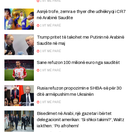
1 VIT MË PARË
Asnjë trofe, zemra e thyer dhe udhëkryqi i CR7
në Arabinë Saudite
1 VIT MË PARË
Trump pritet të takohet me Putinin në Arabinë
Saudite në maj
1 VIT MË PARË
Sane refuzon 100 milionë euro nga sauditët
1 VIT MË PARË
Rusia refuzon propozimin e SHBA-së për 30
ditë armëpushim me Ukrainën
1 VIT MË PARË
Bisedimet në Arabi, një gazetar i bërtet
delegacionit amerikan: ‘Si shkoi takimi?’, Waltz
ia kthen: ‘Po afrohemi’