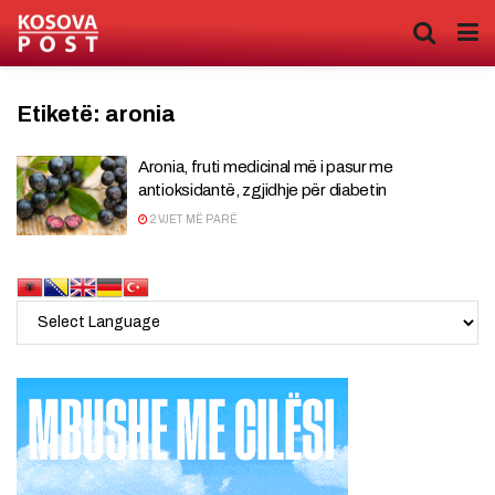
Etiketë:
aronia
Aronia, fruti medicinal më i pasur me
antioksidantë, zgjidhje për diabetin
2 VJET MË PARË