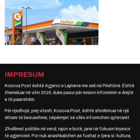
IMPRESUM
Kosova Post është Agjenci e Lajmeve me seli në Prishtinë. Është
themeluar në vitin 2016, duke pasur për mision informimin e drejtë
e të paanshëm.
Për rrjedhojë, prej vitesh, Kosova Post, është shndërruar në një
dritare të besueshme, nëpërmjet së cilës informohen qytetarët.
Zhvillimet politike në vend, rajon e botë, janë në fokusin kryesor
të agjencisë. Por nuk anashkalohen as fushat e tjera si: kultura,