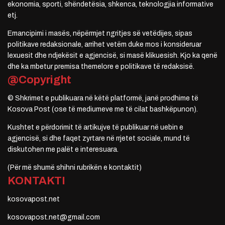
ekonomia, sporti, shëndetësia, shkenca, teknologjia informative
etj.
Emancipimi i masës, nëpërmjet ngritjes së vetëdijes, sipas
politikave redaksionale, arrihet vetëm duke mos i konsideruar
lexuesit dhe ndjekësit e agjencisë, si masë klikuesish. Kjo ka qenë
dhe ka mbetur premisa themelore e politikave të redaksisë.
@Copyright
© Shkrimet e publikuara në këtë platformë, janë prodhime të
Kosova Post (ose të mediumeve me të cilat bashkëpunon).
Kushtet e përdorimit të artikujve të publikuar në uebin e
agjencisë, si dhe faqet zyrtare në rrjetet sociale, mund të
diskutohen me palët e interesuara.
(Për më shumë shihni rubrikën e kontaktit)
KONTAKTI
kosovapost.net
kosovapost.net@gmail.com