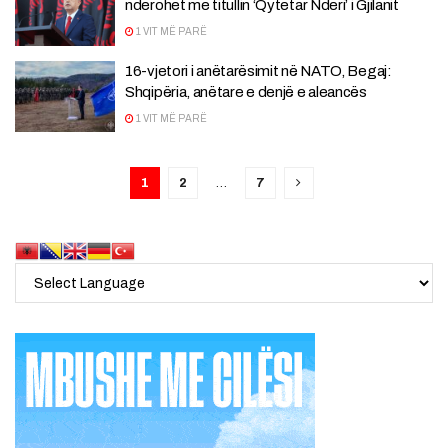
nderohet me titullin ‘Qytetar Nderi’ i Gjilanit
1 VIT MË PARË
16-vjetori i anëtarësimit në NATO, Begaj:
Shqipëria, anëtare e denjë e aleancës
1 VIT MË PARË
1
2
…
7