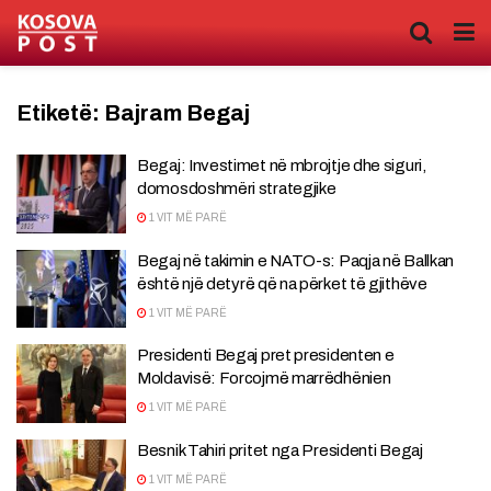
Etiketë:
Bajram Begaj
Begaj: Investimet në mbrojtje dhe siguri,
domosdoshmëri strategjike
1 VIT MË PARË
Begaj në takimin e NATO-s: Paqja në Ballkan
është një detyrë që na përket të gjithëve
1 VIT MË PARË
Presidenti Begaj pret presidenten e
Moldavisë: Forcojmë marrëdhënien
1 VIT MË PARË
Besnik Tahiri pritet nga Presidenti Begaj
1 VIT MË PARË