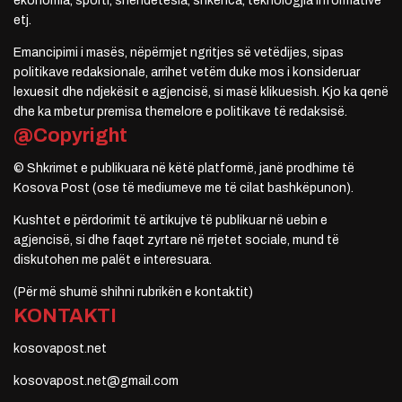
ekonomia, sporti, shëndetësia, shkenca, teknologjia informative
etj.
Emancipimi i masës, nëpërmjet ngritjes së vetëdijes, sipas
politikave redaksionale, arrihet vetëm duke mos i konsideruar
lexuesit dhe ndjekësit e agjencisë, si masë klikuesish. Kjo ka qenë
dhe ka mbetur premisa themelore e politikave të redaksisë.
@Copyright
© Shkrimet e publikuara në këtë platformë, janë prodhime të
Kosova Post (ose të mediumeve me të cilat bashkëpunon).
Kushtet e përdorimit të artikujve të publikuar në uebin e
agjencisë, si dhe faqet zyrtare në rrjetet sociale, mund të
diskutohen me palët e interesuara.
(Për më shumë shihni rubrikën e kontaktit)
KONTAKTI
kosovapost.net
kosovapost.net@gmail.com