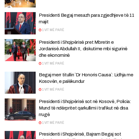
Presidenti Begaj mesazh para zgjedhjeve të 11
majit
1 VIT MË PARË
Presidenti i Shqipërisë pret Mbretin e
Jordanisë Abdullah II, diskutime mbi sigurinë
dhe ekonominë
1 VIT MË PARË
Begaj merr titullin `Dr Honoris Causa`: Lidhja me
Kosovën, e palëkundur
1 VIT MË PARË
Presidenti i Shqipërisë sot në Kosovë, Policia:
Mund të ndërpritet qarkullimi i trafikut në disa
rrugë
1 VIT MË PARË
Presidenti i Shqipërisë, Bajram Begaj sot