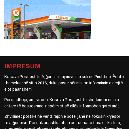
IMPRESUM
Kosova Post është Agjenci e Lajmeve me seli në Prishtinë. Është
themeluar në vitin 2016, duke pasur për mision informimin e drejtë
e të paanshëm.
Për rrjedhojë, prej vitesh, Kosova Post, është shndërruar në një
dritare të besueshme, nëpërmjet së cilës informohen qytetarët.
Zhvillimet politike në vend, rajon e botë, janë në fokusin kryesor
të agjencisë. Por nuk anashkalohen as fushat e tjera si: kultura,