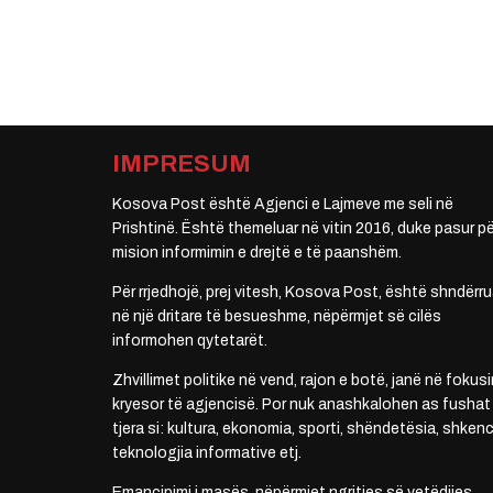
IMPRESUM
Kosova Post është Agjenci e Lajmeve me seli në
Prishtinë. Është themeluar në vitin 2016, duke pasur pë
mision informimin e drejtë e të paanshëm.
Për rrjedhojë, prej vitesh, Kosova Post, është shndërru
në një dritare të besueshme, nëpërmjet së cilës
informohen qytetarët.
Zhvillimet politike në vend, rajon e botë, janë në fokusi
kryesor të agjencisë. Por nuk anashkalohen as fushat
tjera si: kultura, ekonomia, sporti, shëndetësia, shkenc
teknologjia informative etj.
Emancipimi i masës, nëpërmjet ngritjes së vetëdijes,