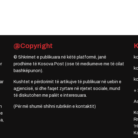
@Copyright
© Shkrimet e publikuara në këtë platformë, janë
k
r
prodhime të Kosova Post (ose të mediumeve me të cilat
k
bashkëpunon).
k
ar
Kushtet e përdorimit të artikujve të publikuar në uebin e
agjencisë, si dhe faqet zyrtare në rrjetet sociale, mund
+ 
të diskutohen me palët e interesuara.
A
n
(Për më shumë shihni rubrikën e kontaktit)
Ko
 e
Rr
a,
‘H
Ka