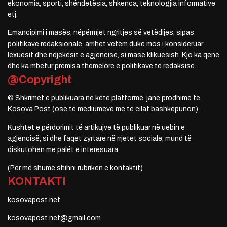
ekonomia, sporti, shëndetësia, shkenca, teknologjia informative
etj.
Emancipimi i masës, nëpërmjet ngritjes së vetëdijes, sipas
politikave redaksionale, arrihet vetëm duke mos i konsideruar
lexuesit dhe ndjekësit e agjencisë, si masë klikuesish. Kjo ka qenë
dhe ka mbetur premisa themelore e politikave të redaksisë.
@Copyright
© Shkrimet e publikuara në këtë platformë, janë prodhime të
Kosova Post (ose të mediumeve me të cilat bashkëpunon).
Kushtet e përdorimit të artikujve të publikuar në uebin e
agjencisë, si dhe faqet zyrtare në rrjetet sociale, mund të
diskutohen me palët e interesuara.
(Për më shumë shihni rubrikën e kontaktit)
KONTAKTI
kosovapost.net
kosovapost.net@gmail.com