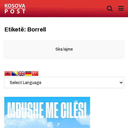
Etiketë:
Borrell
Ska lajme