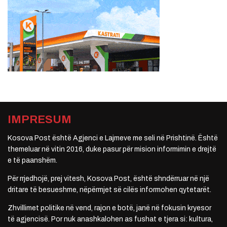
IMPRESUM
Kosova Post është Agjenci e Lajmeve me seli në Prishtinë. Është
themeluar në vitin 2016, duke pasur për mision informimin e drejtë
e të paanshëm.
Për rrjedhojë, prej vitesh, Kosova Post, është shndërruar në një
dritare të besueshme, nëpërmjet së cilës informohen qytetarët.
Zhvillimet politike në vend, rajon e botë, janë në fokusin kryesor
të agjencisë. Por nuk anashkalohen as fushat e tjera si: kultura,