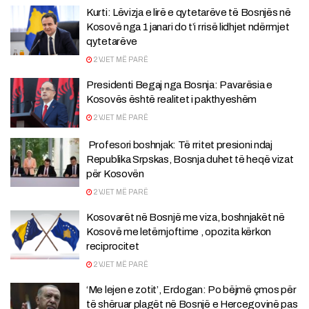
Kurti: Lëvizja e lirë e qytetarëve të Bosnjës në
Kosovë nga 1 janari do t’i rrisë lidhjet ndërmjet
qytetarëve
2 VJET MË PARË
Presidenti Begaj nga Bosnja: Pavarësia e
Kosovës është realitet i pakthyeshëm
2 VJET MË PARË
Profesori boshnjak: Të rritet presioni ndaj
Republika Srpskas, Bosnja duhet të heqë vizat
për Kosovën
2 VJET MË PARË
Kosovarët në Bosnjë me viza, boshnjakët në
Kosovë me letërnjoftime , opozita kërkon
reciprocitet
2 VJET MË PARË
‘Me lejen e zotit’, Erdogan: Po bëjmë çmos për
të shëruar plagët në Bosnjë e Hercegovinë pas