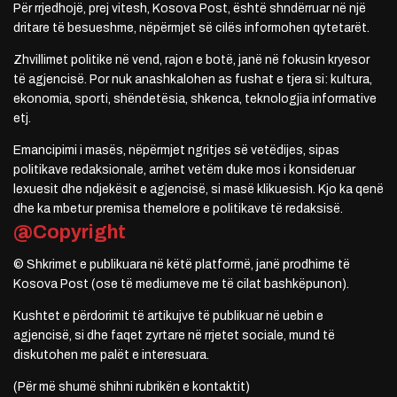
Për rrjedhojë, prej vitesh, Kosova Post, është shndërruar në një
dritare të besueshme, nëpërmjet së cilës informohen qytetarët.
Zhvillimet politike në vend, rajon e botë, janë në fokusin kryesor
të agjencisë. Por nuk anashkalohen as fushat e tjera si: kultura,
ekonomia, sporti, shëndetësia, shkenca, teknologjia informative
etj.
Emancipimi i masës, nëpërmjet ngritjes së vetëdijes, sipas
politikave redaksionale, arrihet vetëm duke mos i konsideruar
lexuesit dhe ndjekësit e agjencisë, si masë klikuesish. Kjo ka qenë
dhe ka mbetur premisa themelore e politikave të redaksisë.
@Copyright
© Shkrimet e publikuara në këtë platformë, janë prodhime të
Kosova Post (ose të mediumeve me të cilat bashkëpunon).
Kushtet e përdorimit të artikujve të publikuar në uebin e
agjencisë, si dhe faqet zyrtare në rrjetet sociale, mund të
diskutohen me palët e interesuara.
(Për më shumë shihni rubrikën e kontaktit)