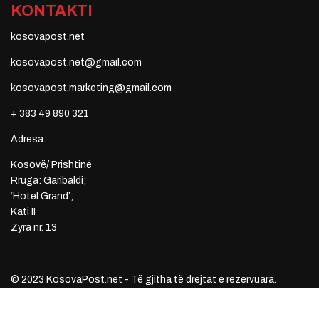
KONTAKTI
kosovapost.net
kosovapost.net@gmail.com
kosovapost.marketing@gmail.com
+ 383 49 890 321
Adresa:
Kosovë/ Prishtinë
Rruga: Garibaldi;
‘Hotel Grand’;
Kati II
Zyra nr. 13
© 2023 KosovaPost.net - Të gjitha të drejtat e rezervuara.