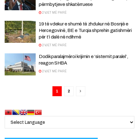
përmbytjeve shkatërruese
2 VJET MË PARË
19 të vdekur e shumë të zhdukur në Bosnjë e
Hercegovinë, BE e Turqia shprehin gatishmëri
për t’i dalë në ndihmë
2 VJET MË PARË
Dodik paralajmëroi krijimin e ‘sistemit paralel’,
reagon SHBA
2 VJET MË PARË
1
2