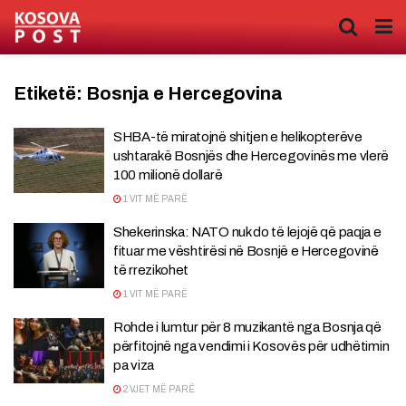
Etiketë:
Bosnja e Hercegovina
SHBA-të miratojnë shitjen e helikopterëve
ushtarakë Bosnjës dhe Hercegovinës me vlerë
100 milionë dollarë
1 VIT MË PARË
Shekerinska: NATO nuk do të lejojë që paqja e
fituar me vështirësi në Bosnjë e Hercegovinë
të rrezikohet
1 VIT MË PARË
Rohde i lumtur për 8 muzikantë nga Bosnja që
përfitojnë nga vendimi i Kosovës për udhëtimin
pa viza
2 VJET MË PARË