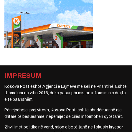
IMPRESUM
Kosova Post është Agjenci e Lajmeve me seli në Prishtinë. Është
themeluar në vitin 2016, duke pasur për mision informimin e drejtë
e të paanshëm.
Për rrjedhojë, prej vitesh, Kosova Post, është shndërruar në një
dritare të besueshme, nëpërmjet së cilës informohen qytetarët.
Zhvillimet politike në vend, rajon e botë, janë në fokusin kryesor