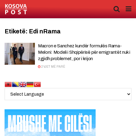
Etiketë:
Edi nRama
Macron e Sanchez kundër formulës Rama-
Meloni: Modeli i Shqipërisë për emigrantët nuk i
zgjidh problemet, por i krijon
2 VJET MË PARË