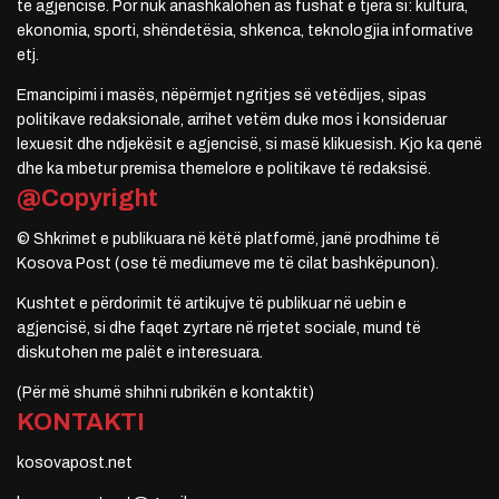
të agjencisë. Por nuk anashkalohen as fushat e tjera si: kultura,
ekonomia, sporti, shëndetësia, shkenca, teknologjia informative
etj.
Emancipimi i masës, nëpërmjet ngritjes së vetëdijes, sipas
politikave redaksionale, arrihet vetëm duke mos i konsideruar
lexuesit dhe ndjekësit e agjencisë, si masë klikuesish. Kjo ka qenë
dhe ka mbetur premisa themelore e politikave të redaksisë.
@Copyright
© Shkrimet e publikuara në këtë platformë, janë prodhime të
Kosova Post (ose të mediumeve me të cilat bashkëpunon).
Kushtet e përdorimit të artikujve të publikuar në uebin e
agjencisë, si dhe faqet zyrtare në rrjetet sociale, mund të
diskutohen me palët e interesuara.
(Për më shumë shihni rubrikën e kontaktit)
KONTAKTI
kosovapost.net