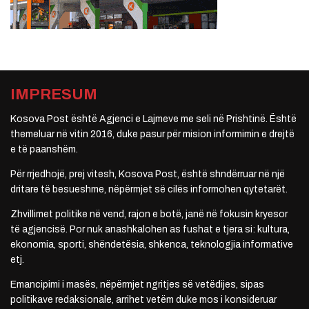
IMPRESUM
Kosova Post është Agjenci e Lajmeve me seli në Prishtinë. Është
themeluar në vitin 2016, duke pasur për mision informimin e drejtë
e të paanshëm.
Për rrjedhojë, prej vitesh, Kosova Post, është shndërruar në një
dritare të besueshme, nëpërmjet së cilës informohen qytetarët.
Zhvillimet politike në vend, rajon e botë, janë në fokusin kryesor
të agjencisë. Por nuk anashkalohen as fushat e tjera si: kultura,
ekonomia, sporti, shëndetësia, shkenca, teknologjia informative
etj.
Emancipimi i masës, nëpërmjet ngritjes së vetëdijes, sipas
politikave redaksionale, arrihet vetëm duke mos i konsideruar