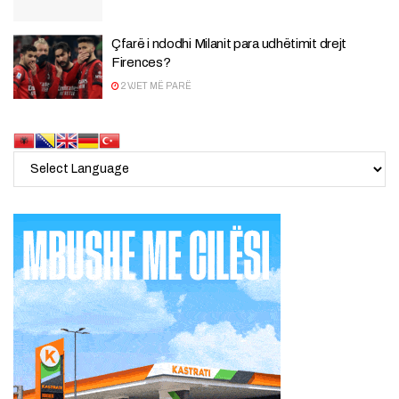
Çfarë i ndodhi Milanit para udhëtimit drejt
Firences?
2 VJET MË PARË