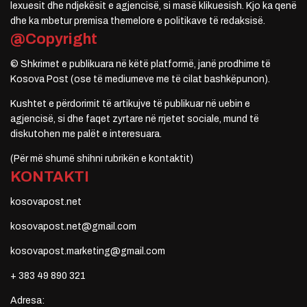
lexuesit dhe ndjekësit e agjencisë, si masë klikuesish. Kjo ka qenë
dhe ka mbetur premisa themelore e politikave të redaksisë.
@Copyright
© Shkrimet e publikuara në këtë platformë, janë prodhime të
Kosova Post (ose të mediumeve me të cilat bashkëpunon).
Kushtet e përdorimit të artikujve të publikuar në uebin e
agjencisë, si dhe faqet zyrtare në rrjetet sociale, mund të
diskutohen me palët e interesuara.
(Për më shumë shihni rubrikën e kontaktit)
KONTAKTI
kosovapost.net
kosovapost.net@gmail.com
kosovapost.marketing@gmail.com
+ 383 49 890 321
Adresa: