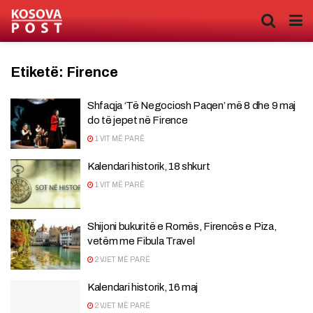
Etiketë:
Firence
Shfaqja ‘Të Negociosh Paqen’ më 8 dhe 9 maj
do të jepet në Firence
1 VIT MË PARË
Kalendari historik, 18 shkurt
1 VIT MË PARË
Shijoni bukuritë e Romës, Firencës e Piza,
vetëm me Fibula Travel
2 VJET MË PARË
Kalendari historik, 16 maj
2 VJET MË PARË