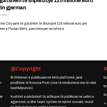
i gatshëm të shpenzojë 125 milionë euro
llin gjerman
Ë PARË
er City janë të gatshëm të dhurojnë 125 milionë euro për
min e Florian Wirtz, pasi mësuan se ishte e ...
@Copyright
© Shkrimet e publikuara në këtë platformë, janë
k
r
prodhime të Kosova Post (ose të mediumeve me të cilat
k
bashkëpunon).
k
ar
Kushtet e përdorimit të artikujve të publikuar në uebin e
agjencisë, si dhe faqet zyrtare në rrjetet sociale, mund
+ 