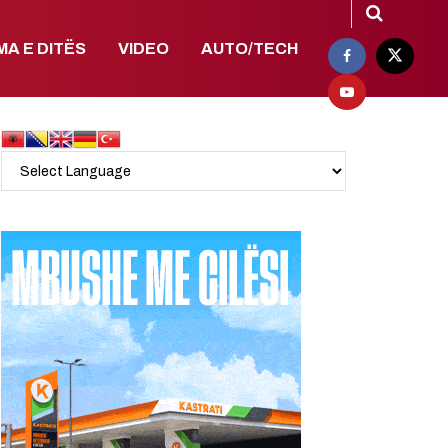
MA E DITËS
VIDEO
AUTO/TECH