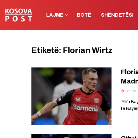
LAJME
BOTË
SHËNDETËSI
Etiketë:
Florian Wirtz
Flori
Madri
1 VIT M
‘Ylli’ i 
te Bayern