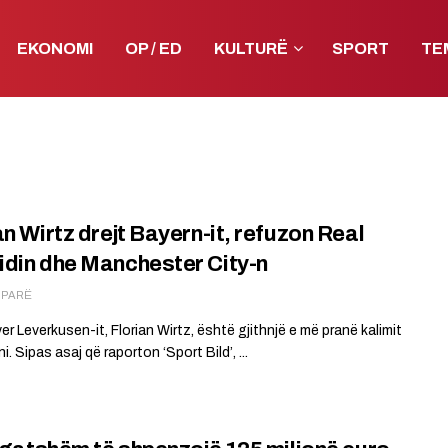
EKONOMI
OP / ED
KULTURË
SPORT
TE
an Wirtz drejt Bayern-it, refuzon Real
din dhe Manchester City-n
Ë PARË
Bayer Leverkusen-it, Florian Wirtz, është gjithnjë e më pranë kalimit
i. Sipas asaj që raporton ‘Sport Bild’, ...