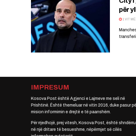
City 
për y
1 VIT M
Manchest
transferi
IMPRESUM
Kosova Post është Agjenci e Lajmeve me seli në
Prishtinë. Është themeluar në vitin 2016, duke pasur pë
mision informimin e drejtë e të paanshëm.
Për rrjedhojë, prej vitesh, Kosova Post, është shndërru
në një dritare të besueshme, nëpërmjet së cilës