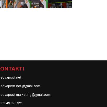
KONTAKTI
osovapost.net
osovapost.net@gmail.com
osovapost.marketing@gmail.com
383 49 890 321