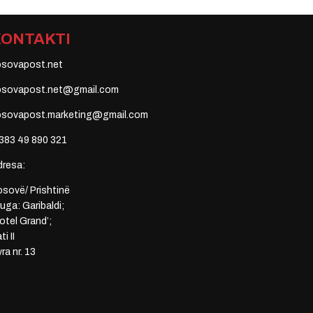
KONTAKTI
osovapost.net
osovapost.net@gmail.com
osovapost.marketing@gmail.com
383 49 890 321
dresa:
sovë/ Prishtinë
uga: Garibaldi;
otel Grand’;
ti II
ra nr. 13