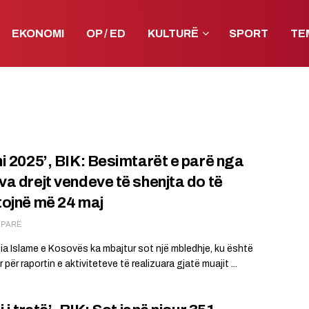
EKONOMI
OP / ED
KULTURË
SPORT
TE
i 2025’, BIK: Besimtarët e parë nga
a drejt vendeve të shenjta do të
ojnë më 24 maj
Ë PARË
a Islame e Kosovës ka mbajtur sot një mbledhje, ku është
 për raportin e aktiviteteve të realizuara gjatë muajit ...