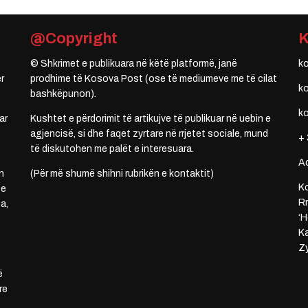
@Copyright
© Shkrimet e publikuara në këtë platformë, janë
k
r
prodhime të Kosova Post (ose të mediumeve me të cilat
k
bashkëpunon).
k
ar
Kushtet e përdorimit të artikujve të publikuar në uebin e
agjencisë, si dhe faqet zyrtare në rrjetet sociale, mund
+ 
të diskutohen me palët e interesuara.
A
n
(Për më shumë shihni rubrikën e kontaktit)
Ko
 e
Rr
a,
‘H
Ka
Zy
ë
re