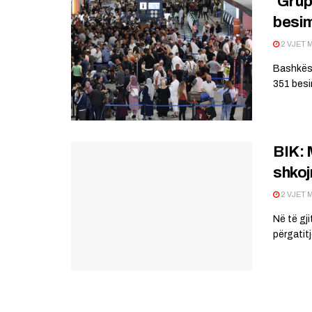
‘Grupi
besim
2 VJET 
Bashkësi
351 besim
BIK: 
shkoj
2 VJET 
Në të gj
përgatitj