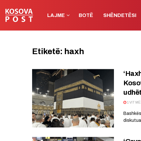
LAJME
BOTË
SHËNDETËSI
Etiketë:
haxh
‘Haxh
Kosov
udhët
1 VIT M
Bashkësi
diskutuar