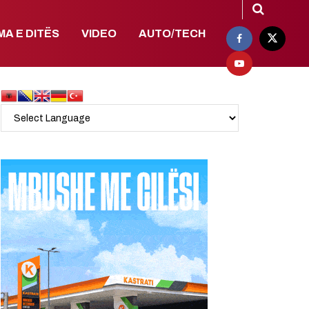
MA E DITËS
VIDEO
AUTO/TECH