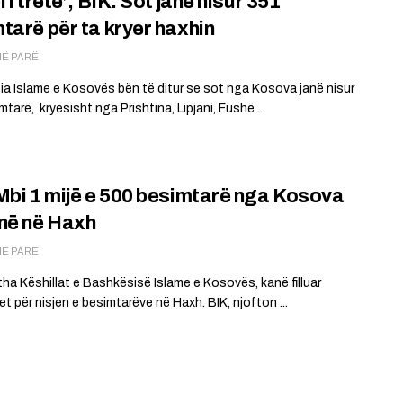
 i tretë’, BIK: Sot janë nisur 351
tarë për ta kryer haxhin
MË PARË
a Islame e Kosovës bën të ditur se sot nga Kosova janë nisur
tarë, kryesisht nga Prishtina, Lipjani, Fushë ...
Mbi 1 mijë e 500 besimtarë nga Kosova
në në Haxh
MË PARË
itha Këshillat e Bashkësisë Islame e Kosovës, kanë filluar
et për nisjen e besimtarëve në Haxh. BIK, njofton ...