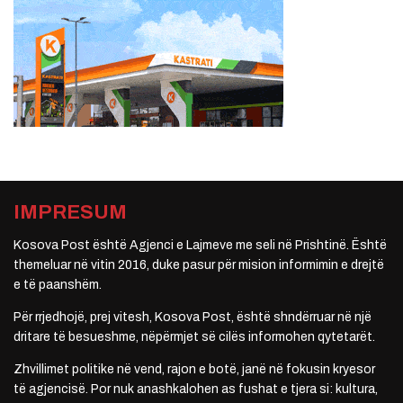
IMPRESUM
Kosova Post është Agjenci e Lajmeve me seli në Prishtinë. Është
themeluar në vitin 2016, duke pasur për mision informimin e drejtë
e të paanshëm.
Për rrjedhojë, prej vitesh, Kosova Post, është shndërruar në një
dritare të besueshme, nëpërmjet së cilës informohen qytetarët.
Zhvillimet politike në vend, rajon e botë, janë në fokusin kryesor
të agjencisë. Por nuk anashkalohen as fushat e tjera si: kultura,