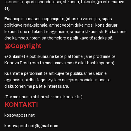
ekonomia, sporti, shëndetësia, shkenca, teknologjia informative
etj.
Emancipimi i masës, nëpërmjet ngritjes së vetëdijes, sipas
politikave redaksionale, arrihet vetëm duke mos i konsideruar
lexuesit dhe ndjekësit e agjencisë, si masë klikuesish. Kjo ka qenë
dhe ka mbetur premisa themelore e politikave të redaksisë.
@Copyright
© Shkrimet e publikuara në këtë platformë, janë prodhime të
Kosova Post (ose të mediumeve me të cilat bashkëpunon).
Kushtet e përdorimit të artikujve të publikuar në uebin e
agjencisë, si dhe faqet zyrtare në rrjetet sociale, mund të
diskutohen me palët e interesuara.
(Për më shumë shihni rubrikën e kontaktit)
KONTAKTI
kosovapost.net
kosovapost.net@gmail.com