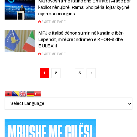
Marrëveshja me Italinë dhe Emiratet Arabe për
kabllot nënujorë, Rama: Shqipëria, lojtar kyç në
rajon për energjinë
2 VJET MË PARË
MPJ e Italisë dënon sulmin në kanalin e Ibër-
Lepencit, mirëpret ndihmën e KFOR-it dhe
EULEX-it
2 VJET MË PARË
1
2
…
5