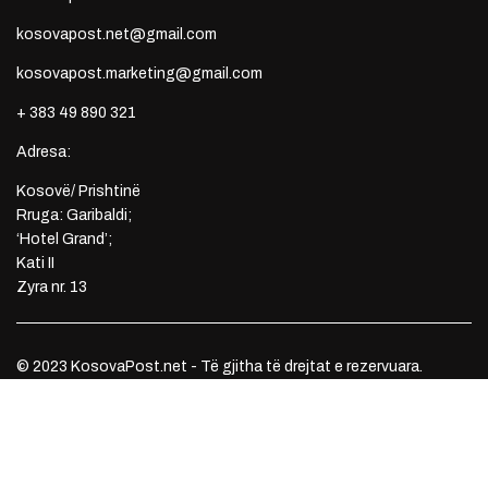
kosovapost.net@gmail.com
kosovapost.marketing@gmail.com
+ 383 49 890 321
Adresa:
Kosovë/ Prishtinë
Rruga: Garibaldi;
‘Hotel Grand’;
Kati II
Zyra nr. 13
© 2023 KosovaPost.net - Të gjitha të drejtat e rezervuara.