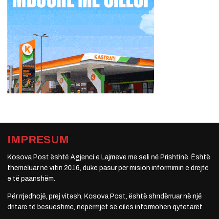
IMPRESUM
Kosova Post është Agjenci e Lajmeve me seli në Prishtinë. Është
themeluar në vitin 2016, duke pasur për mision informimin e drejtë
e të paanshëm.
Për rrjedhojë, prej vitesh, Kosova Post, është shndërruar në një
dritare të besueshme, nëpërmjet së cilës informohen qytetarët.