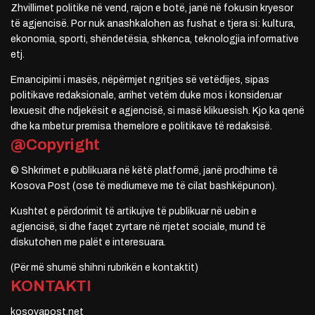
Zhvillimet politike në vend, rajon e botë, janë në fokusin kryesor
të agjencisë. Por nuk anashkalohen as fushat e tjera si: kultura,
ekonomia, sporti, shëndetësia, shkenca, teknologjia informative
etj.
Emancipimi i masës, nëpërmjet ngritjes së vetëdijes, sipas
politikave redaksionale, arrihet vetëm duke mos i konsideruar
lexuesit dhe ndjekësit e agjencisë, si masë klikuesish. Kjo ka qenë
dhe ka mbetur premisa themelore e politikave të redaksisë.
@Copyright
© Shkrimet e publikuara në këtë platformë, janë prodhime të
Kosova Post (ose të mediumeve me të cilat bashkëpunon).
Kushtet e përdorimit të artikujve të publikuar në uebin e
agjencisë, si dhe faqet zyrtare në rrjetet sociale, mund të
diskutohen me palët e interesuara.
(Për më shumë shihni rubrikën e kontaktit)
KONTAKTI
kosovapost.net