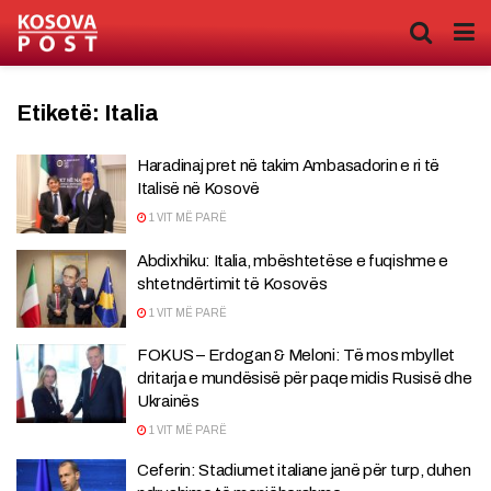
Etiketë:
Italia
Haradinaj pret në takim Ambasadorin e ri të
Italisë në Kosovë
1 VIT MË PARË
Abdixhiku: Italia, mbështetëse e fuqishme e
shtetndërtimit të Kosovës
1 VIT MË PARË
FOKUS – Erdogan & Meloni: Të mos mbyllet
dritarja e mundësisë për paqe midis Rusisë dhe
Ukrainës
1 VIT MË PARË
Ceferin: Stadiumet italiane janë për turp, duhen