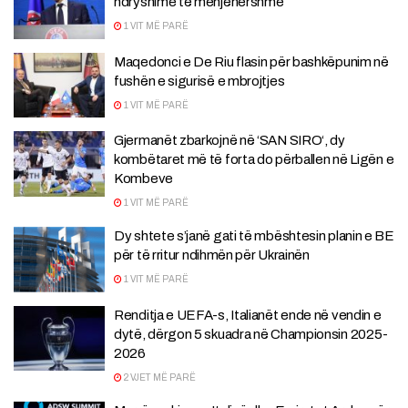
ndryshime të menjëhershme
1 VIT MË PARË
Maqedonci e De Riu flasin për bashkëpunim në
fushën e sigurisë e mbrojtjes
1 VIT MË PARË
Gjermanët zbarkojnë në ‘SAN SIRO‘, dy
kombëtaret më të forta do përballen në Ligën e
Kombeve
1 VIT MË PARË
Dy shtete s’janë gati të mbështesin planin e BE
për të rritur ndihmën për Ukrainën
1 VIT MË PARË
Renditja e UEFA-s, Italianët ende në vendin e
dytë, dërgon 5 skuadra në Championsin 2025-
2026
2 VJET MË PARË