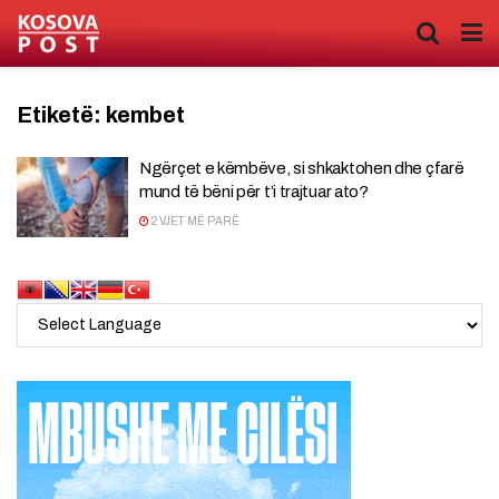
Etiketë:
kembet
Ngërçet e këmbëve, si shkaktohen dhe çfarë
mund të bëni për t’i trajtuar ato?
2 VJET MË PARË