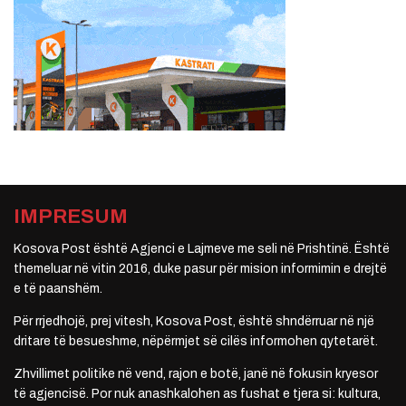
IMPRESUM
Kosova Post është Agjenci e Lajmeve me seli në Prishtinë. Është
themeluar në vitin 2016, duke pasur për mision informimin e drejtë
e të paanshëm.
Për rrjedhojë, prej vitesh, Kosova Post, është shndërruar në një
dritare të besueshme, nëpërmjet së cilës informohen qytetarët.
Zhvillimet politike në vend, rajon e botë, janë në fokusin kryesor
të agjencisë. Por nuk anashkalohen as fushat e tjera si: kultura,