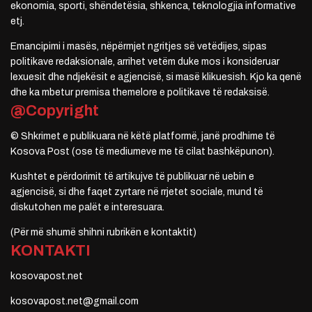
ekonomia, sporti, shëndetësia, shkenca, teknologjia informative
etj.
Emancipimi i masës, nëpërmjet ngritjes së vetëdijes, sipas
politikave redaksionale, arrihet vetëm duke mos i konsideruar
lexuesit dhe ndjekësit e agjencisë, si masë klikuesish. Kjo ka qenë
dhe ka mbetur premisa themelore e politikave të redaksisë.
@Copyright
© Shkrimet e publikuara në këtë platformë, janë prodhime të
Kosova Post (ose të mediumeve me të cilat bashkëpunon).
Kushtet e përdorimit të artikujve të publikuar në uebin e
agjencisë, si dhe faqet zyrtare në rrjetet sociale, mund të
diskutohen me palët e interesuara.
(Për më shumë shihni rubrikën e kontaktit)
KONTAKTI
kosovapost.net
kosovapost.net@gmail.com