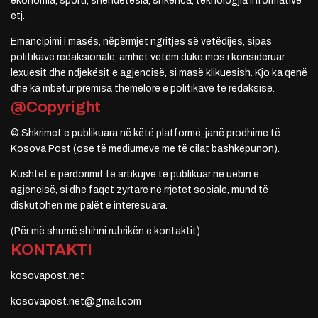
ekonomia, sporti, shëndetësia, shkenca, teknologjia informative
etj.
Emancipimi i masës, nëpërmjet ngritjes së vetëdijes, sipas
politikave redaksionale, arrihet vetëm duke mos i konsideruar
lexuesit dhe ndjekësit e agjencisë, si masë klikuesish. Kjo ka qenë
dhe ka mbetur premisa themelore e politikave të redaksisë.
@Copyright
© Shkrimet e publikuara në këtë platformë, janë prodhime të
Kosova Post (ose të mediumeve me të cilat bashkëpunon).
Kushtet e përdorimit të artikujve të publikuar në uebin e
agjencisë, si dhe faqet zyrtare në rrjetet sociale, mund të
diskutohen me palët e interesuara.
(Për më shumë shihni rubrikën e kontaktit)
KONTAKTI
kosovapost.net
kosovapost.net@gmail.com