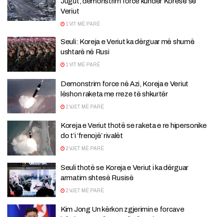
Jugut, demonstrim force kundër Koresë së
Veriut
1 VIT MË PARË
Seuli: Koreja e Veriut ka dërguar më shumë
ushtarë në Rusi
1 VIT MË PARË
Demonstrim force në Azi, Koreja e Veriut
lëshon raketa me rreze të shkurtër
2 VJET MË PARË
Koreja e Veriut thotë se raketa e re hipersonike
do t’i ‘frenojë’ rivalët
2 VJET MË PARË
Seuli thotë se Koreja e Veriut i ka dërguar
armatim shtesë Rusisë
2 VJET MË PARË
Kim Jong Un kërkon zgjerimin e forcave