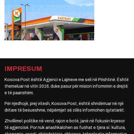
IMPRESUM
Kosova Post është Agjenci e Lajmeve me seli në Prishtinë. Është
themeluar në vitin 2016, duke pasur për mision informimin e drejtë
e të paanshëm.
Për rrjedhojë, prej vitesh, Kosova Post, është shndërruar në një
dritare të besueshme, nëpërmjet së cilës informohen qytetarët.
Zhvillimet politike në vend, rajon e botë, janë në fokusin kryesor
të agjencisë. Por nuk anashkalohen as fushat e tjera si: kultura,