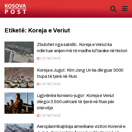
Etiketë:
Koreja e Veriut
Zbulohet nga sateliti, Koreja e Veriut ka
ndërtuar anijen më të madhe luftarake në histori
1 VIT MË PARË
Koreja e Jugut: Kim Jong Un ka dërguar 3000
trupa të tjerë në Rusi
1 VIT MË PARË
Ligjvënësi koreano-jugor: Koreja e Veriut
dërgoi 3.500 ushtarë të tjerë në Rusi për
stërvitje
1 VIT MË PARË
Aeroplanmbajtësja amerikane viziton Korenë e