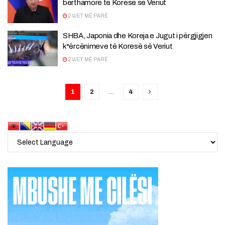
bërthamore të Koresë së Veriut
2 VJET MË PARË
SHBA, Japonia dhe Koreja e Jugut i përgjigjen
k*ërcënimeve të Koresë së Veriut
2 VJET MË PARË
1
2
…
4