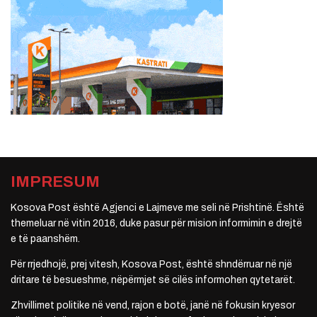
IMPRESUM
Kosova Post është Agjenci e Lajmeve me seli në Prishtinë. Është
themeluar në vitin 2016, duke pasur për mision informimin e drejtë
e të paanshëm.
Për rrjedhojë, prej vitesh, Kosova Post, është shndërruar në një
dritare të besueshme, nëpërmjet së cilës informohen qytetarët.
Zhvillimet politike në vend, rajon e botë, janë në fokusin kryesor