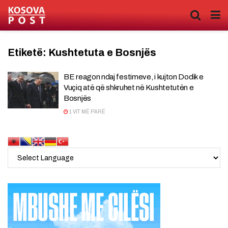
Etiketë:
Kushtetuta e Bosnjës
BE reagon ndaj festimeve, i kujton Dodik e
Vuçiq atë që shkruhet në Kushtetutën e
Bosnjës
1 VIT MË PARË