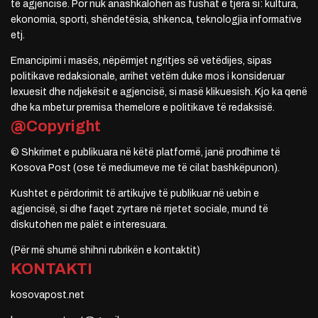
të agjencisë. Por nuk anashkalohen as fushat e tjera si: kultura,
ekonomia, sporti, shëndetësia, shkenca, teknologjia informative
etj.
Emancipimi i masës, nëpërmjet ngritjes së vetëdijes, sipas
politikave redaksionale, arrihet vetëm duke mos i konsideruar
lexuesit dhe ndjekësit e agjencisë, si masë klikuesish. Kjo ka qenë
dhe ka mbetur premisa themelore e politikave të redaksisë.
@Copyright
© Shkrimet e publikuara në këtë platformë, janë prodhime të
Kosova Post (ose të mediumeve me të cilat bashkëpunon).
Kushtet e përdorimit të artikujve të publikuar në uebin e
agjencisë, si dhe faqet zyrtare në rrjetet sociale, mund të
diskutohen me palët e interesuara.
(Për më shumë shihni rubrikën e kontaktit)
KONTAKTI
kosovapost.net