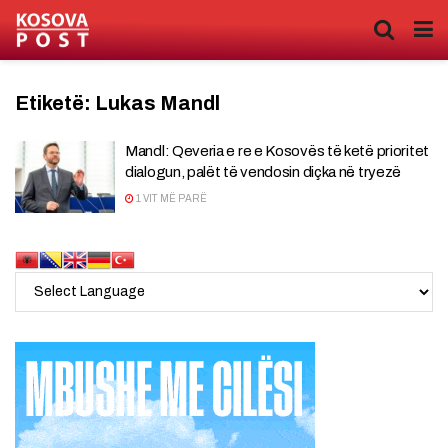
Etiketë:
Lukas Mandl
Mandl: Qeveria e re e Kosovës të ketë prioritet
dialogun, palët të vendosin diçka në tryezë
1 VIT MË PARË