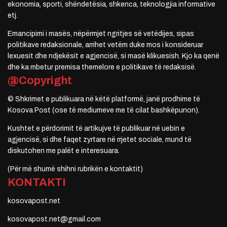
ekonomia, sporti, shëndetësia, shkenca, teknologjia informative
etj.
Emancipimi i masës, nëpërmjet ngritjes së vetëdijes, sipas
politikave redaksionale, arrihet vetëm duke mos i konsideruar
lexuesit dhe ndjekësit e agjencisë, si masë klikuesish. Kjo ka qenë
dhe ka mbetur premisa themelore e politikave të redaksisë.
@Copyright
© Shkrimet e publikuara në këtë platformë, janë prodhime të
Kosova Post (ose të mediumeve me të cilat bashkëpunon).
Kushtet e përdorimit të artikujve të publikuar në uebin e
agjencisë, si dhe faqet zyrtare në rrjetet sociale, mund të
diskutohen me palët e interesuara.
(Për më shumë shihni rubrikën e kontaktit)
KONTAKTI
kosovapost.net
kosovapost.net@gmail.com