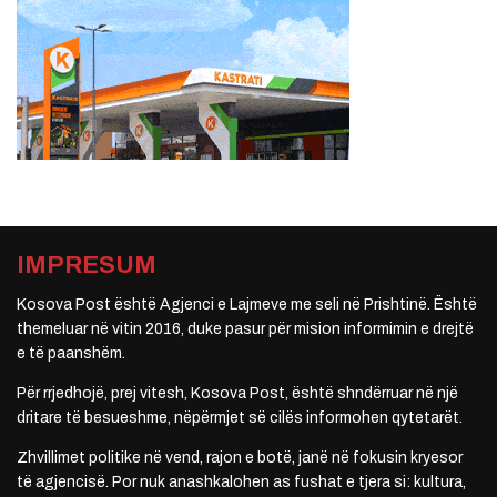
IMPRESUM
Kosova Post është Agjenci e Lajmeve me seli në Prishtinë. Është
themeluar në vitin 2016, duke pasur për mision informimin e drejtë
e të paanshëm.
Për rrjedhojë, prej vitesh, Kosova Post, është shndërruar në një
dritare të besueshme, nëpërmjet së cilës informohen qytetarët.
Zhvillimet politike në vend, rajon e botë, janë në fokusin kryesor
të agjencisë. Por nuk anashkalohen as fushat e tjera si: kultura,