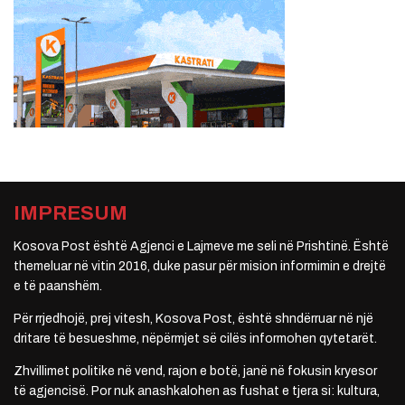
IMPRESUM
Kosova Post është Agjenci e Lajmeve me seli në Prishtinë. Është
themeluar në vitin 2016, duke pasur për mision informimin e drejtë
e të paanshëm.
Për rrjedhojë, prej vitesh, Kosova Post, është shndërruar në një
dritare të besueshme, nëpërmjet së cilës informohen qytetarët.
Zhvillimet politike në vend, rajon e botë, janë në fokusin kryesor
të agjencisë. Por nuk anashkalohen as fushat e tjera si: kultura,