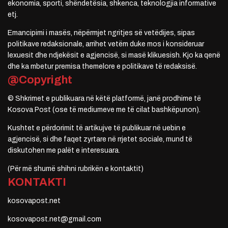
ekonomia, sporti, shëndetësia, shkenca, teknologjia informative
etj.
Emancipimi i masës, nëpërmjet ngritjes së vetëdijes, sipas
politikave redaksionale, arrihet vetëm duke mos i konsideruar
lexuesit dhe ndjekësit e agjencisë, si masë klikuesish. Kjo ka qenë
dhe ka mbetur premisa themelore e politikave të redaksisë.
@Copyright
© Shkrimet e publikuara në këtë platformë, janë prodhime të
Kosova Post (ose të mediumeve me të cilat bashkëpunon).
Kushtet e përdorimit të artikujve të publikuar në uebin e
agjencisë, si dhe faqet zyrtare në rrjetet sociale, mund të
diskutohen me palët e interesuara.
(Për më shumë shihni rubrikën e kontaktit)
KONTAKTI
kosovapost.net
kosovapost.net@gmail.com