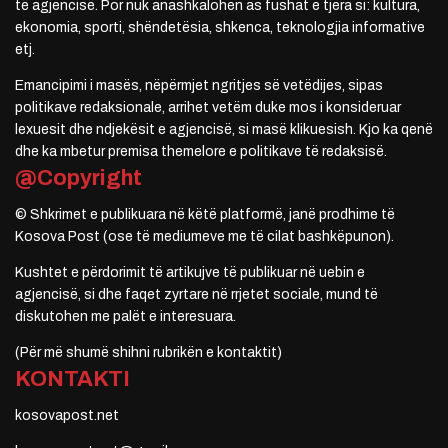
të agjencisë. Por nuk anashkalohen as fushat e tjera si: kultura,
ekonomia, sporti, shëndetësia, shkenca, teknologjia informative
etj.
Emancipimi i masës, nëpërmjet ngritjes së vetëdijes, sipas
politikave redaksionale, arrihet vetëm duke mos i konsideruar
lexuesit dhe ndjekësit e agjencisë, si masë klikuesish. Kjo ka qenë
dhe ka mbetur premisa themelore e politikave të redaksisë.
@Copyright
© Shkrimet e publikuara në këtë platformë, janë prodhime të
Kosova Post (ose të mediumeve me të cilat bashkëpunon).
Kushtet e përdorimit të artikujve të publikuar në uebin e
agjencisë, si dhe faqet zyrtare në rrjetet sociale, mund të
diskutohen me palët e interesuara.
(Për më shumë shihni rubrikën e kontaktit)
KONTAKTI
kosovapost.net