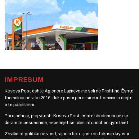
IMPRESUM
Kosova Post është Agjenci e Lajmeve me seli në Prishtinë. Është
themeluar në vitin 2016, duke pasur për mision informimin e drejtë
e të paanshëm.
Për rrjedhojë, prej vitesh, Kosova Post, është shndërruar në një
dritare të besueshme, nëpërmjet së cilës informohen qytetarët.
Zhvillimet politike në vend, rajon e botë, janë në fokusin kryesor