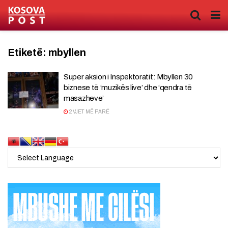
Etiketë:
mbyllen
Super aksion i Inspektoratit: Mbyllen 30
biznese të ‘muzikës live’ dhe ‘qendra të
masazheve’
2 VJET MË PARË