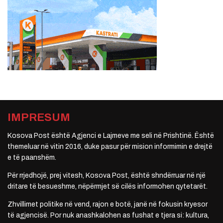
IMPRESUM
Kosova Post është Agjenci e Lajmeve me seli në Prishtinë. Është
themeluar në vitin 2016, duke pasur për mision informimin e drejtë
e të paanshëm.
Për rrjedhojë, prej vitesh, Kosova Post, është shndërruar në një
dritare të besueshme, nëpërmjet së cilës informohen qytetarët.
Zhvillimet politike në vend, rajon e botë, janë në fokusin kryesor
të agjencisë. Por nuk anashkalohen as fushat e tjera si: kultura,