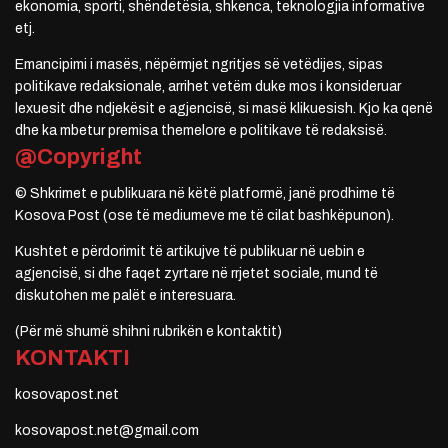
ekonomia, sporti, shëndetësia, shkenca, teknologjia informative
etj.
Emancipimi i masës, nëpërmjet ngritjes së vetëdijes, sipas
politikave redaksionale, arrihet vetëm duke mos i konsideruar
lexuesit dhe ndjekësit e agjencisë, si masë klikuesish. Kjo ka qenë
dhe ka mbetur premisa themelore e politikave të redaksisë.
@Copyright
© Shkrimet e publikuara në këtë platformë, janë prodhime të
Kosova Post (ose të mediumeve me të cilat bashkëpunon).
Kushtet e përdorimit të artikujve të publikuar në uebin e
agjencisë, si dhe faqet zyrtare në rrjetet sociale, mund të
diskutohen me palët e interesuara.
(Për më shumë shihni rubrikën e kontaktit)
KONTAKTI
kosovapost.net
kosovapost.net@gmail.com