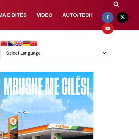
MA E DITËS
VIDEO
AUTO/TECH