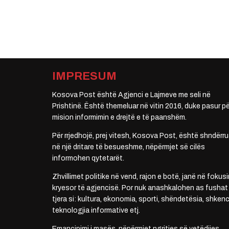
IMPRESUM
Kosova Post është Agjenci e Lajmeve me seli në
Prishtinë. Është themeluar në vitin 2016, duke pasur pë
mision informimin e drejtë e të paanshëm.
Për rrjedhojë, prej vitesh, Kosova Post, është shndërru
në një dritare të besueshme, nëpërmjet së cilës
informohen qytetarët.
Zhvillimet politike në vend, rajon e botë, janë në fokusi
kryesor të agjencisë. Por nuk anashkalohen as fushat
tjera si: kultura, ekonomia, sporti, shëndetësia, shkenc
teknologjia informative etj.
Emancipimi i masës, nëpërmjet ngritjes së vetëdijes,