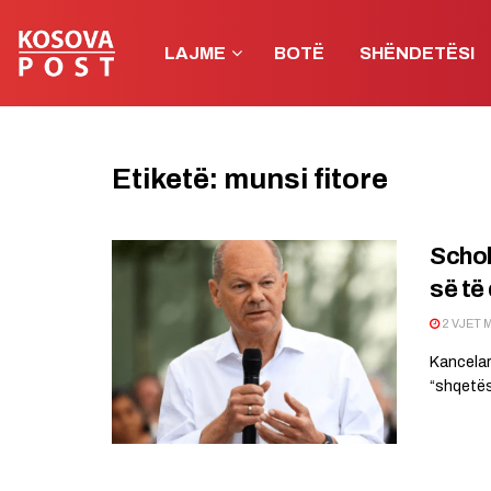
LAJME
BOTË
SHËNDETËSI
Etiketë:
munsi fitore
Schol
së të
2 VJET 
Kancelar
“shqetës