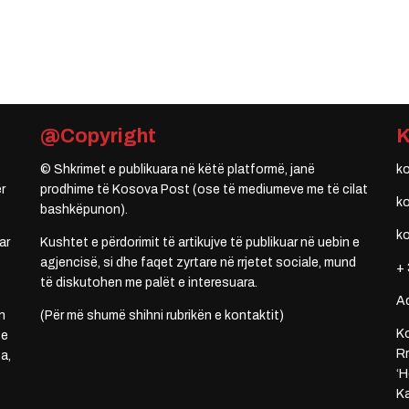
@Copyright
© Shkrimet e publikuara në këtë platformë, janë
k
r
prodhime të Kosova Post (ose të mediumeve me të cilat
k
bashkëpunon).
k
ar
Kushtet e përdorimit të artikujve të publikuar në uebin e
agjencisë, si dhe faqet zyrtare në rrjetet sociale, mund
+ 
të diskutohen me palët e interesuara.
A
n
(Për më shumë shihni rubrikën e kontaktit)
Ko
 e
Rr
a,
‘H
Ka