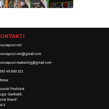
KONTAKTI
osovapost.net
osovapost.net@gmail.com
osovapost.marketing@gmail.com
383 49 890 321
dresa:
sovë/ Prishtinë
uga: Garibaldi;
otel Grand’;
ti II