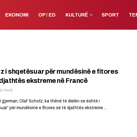
EKONOMI
OP / ED
KULTURË
SPORT
TE
z i shqetësuar për mundësinë e fitores
 djathtës ekstreme në Francë
MË PARË
i gjerman, Olaf Scholz, ka thënë të dielën se është i
uar” për mundësinë e fitores së të djathtës ekstreme ...