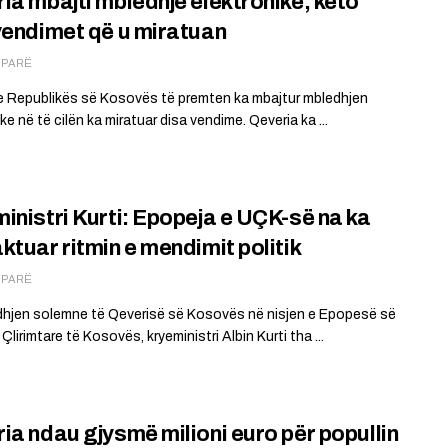
ia mbajti mbledhje elektronike, këto
vendimet që u miratuan
Ë PARË
e Republikës së Kosovës të premten ka mbajtur mbledhjen
ke në të cilën ka miratuar disa vendime. Qeveria ka ...
inistri Kurti: Epopeja e UÇK-së na ka
ktuar ritmin e mendimit politik
Ë PARË
hjen solemne të Qeverisë së Kosovës në nisjen e Epopesë së
Çlirimtare të Kosovës, kryeministri Albin Kurti tha ...
ia ndau gjysmë milioni euro për popullin