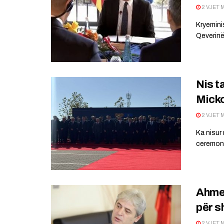
2 VJET 
Kryemini
Qeverinë
Nis t
Micko
2 VJET 
Ka nisur
ceremoni 
Ahmet
për s
2 VJET 