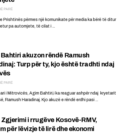
MË PARË
 Prishtinës përmes një komunikate për media ka bërë të ditur
tur pa automjete, të cilat i ...
Bahtiri akuzon rëndë Ramush
inaj: Turp për ty, kjo është tradhti ndaj
vës
MË PARË
ari i Mitrovicës, Agim Bahtiri,i ka reaguar ashpër ndaj kryetarit
ë, Ramush Haradinaj. Kjo akuzë e rëndë erdhi pasi ...
: Zgjerimi i rrugëve Kosovë-RMV,
im për lëvizje të lirë dhe ekonomi