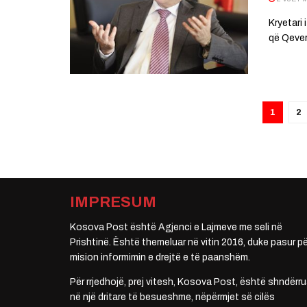
Kryetari
që Qever
1
2
IMPRESUM
Kosova Post është Agjenci e Lajmeve me seli në
Prishtinë. Është themeluar në vitin 2016, duke pasur pë
mision informimin e drejtë e të paanshëm.
Për rrjedhojë, prej vitesh, Kosova Post, është shndërru
në një dritare të besueshme, nëpërmjet së cilës