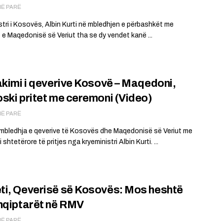
MË PARË
stri i Kosovës, Albin Kurti në mbledhjen e përbashkët me
 e Maqedonisë së Veriut tha se dy vendet kanë ...
akimi i qeverive Kosovë – Maqedoni,
ski pritet me ceremoni (Video)
MË PARË
 mbledhja e qeverive të Kosovës dhe Maqedonisë së Veriut me
shtetërore të pritjes nga kryeministri Albin Kurti. ...
i, Qeverisë së Kosovës: Mos heshtë
hqiptarët në RMV
MË PARË