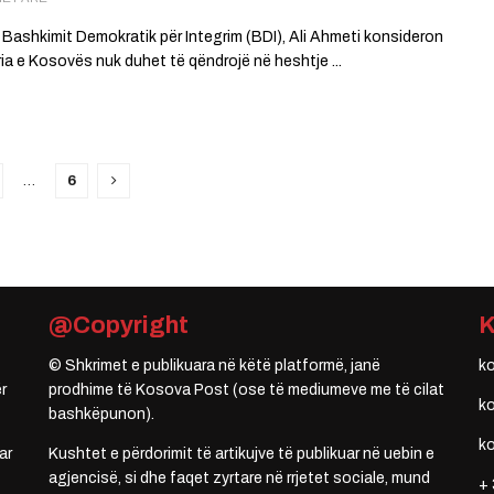
 i Bashkimit Demokratik për Integrim (BDI), Ali Ahmeti konsideron
ia e Kosovës nuk duhet të qëndrojë në heshtje ...
…
6
@Copyright
© Shkrimet e publikuara në këtë platformë, janë
k
r
prodhime të Kosova Post (ose të mediumeve me të cilat
k
bashkëpunon).
k
ar
Kushtet e përdorimit të artikujve të publikuar në uebin e
agjencisë, si dhe faqet zyrtare në rrjetet sociale, mund
+ 