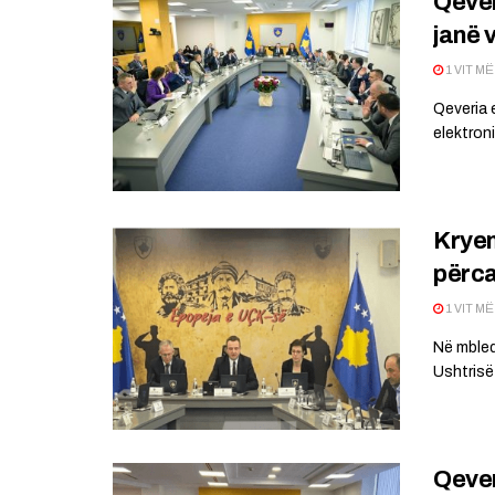
Qever
janë 
1 VIT M
Qeveria 
elektroni
Kryem
përca
1 VIT M
Në mbled
Ushtrisë 
Qever