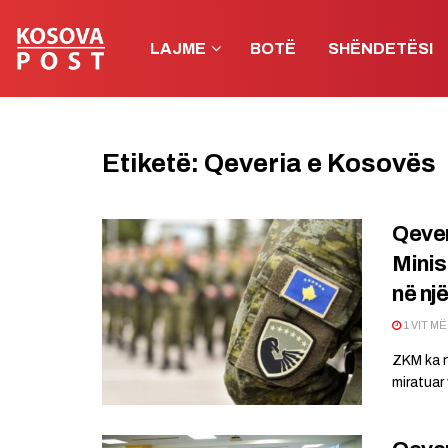
LAJME
BOTË
SHËNDETËSI
Etiketë:
Qeveria e Kosovës
Qever
Minis
në nj
1 VIT M
ZKM ka n
miratuar 