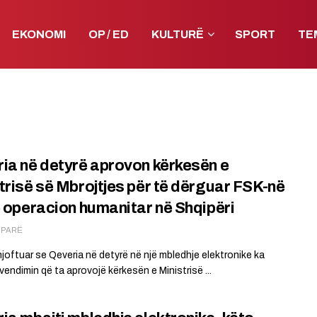
EKONOMI
OP / ED
KULTURË
SPORT
TE
ia në detyrë aprovon kërkesën e
trisë së Mbrojtjes për të dërguar FSK-në
ë operacion humanitar në Shqipëri
Ë PARË
joftuar se Qeveria në detyrë në një mbledhje elektronike ka
vendimin që ta aprovojë kërkesën e Ministrisë ...