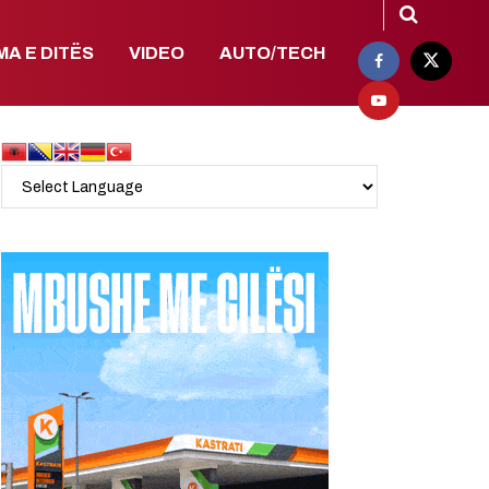
MA E DITËS
VIDEO
AUTO/TECH