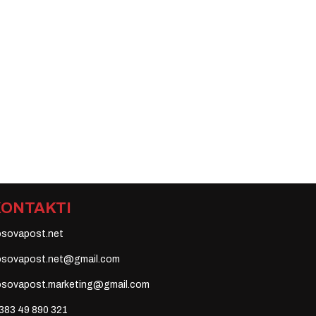
KONTAKTI
osovapost.net
osovapost.net@gmail.com
osovapost.marketing@gmail.com
383 49 890 321