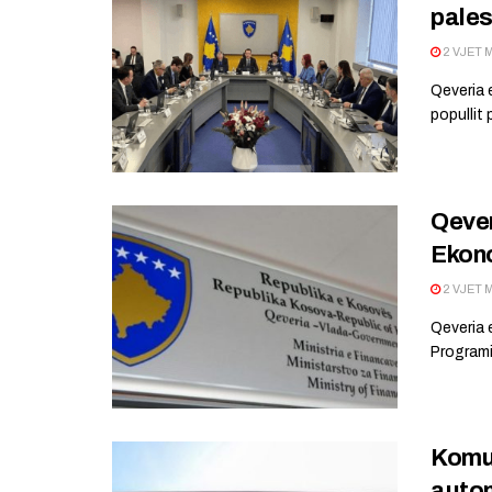
pales
2 VJET 
Qeveria 
popullit 
Qever
Ekon
2 VJET 
Qeveria 
Programi
Komun
auto