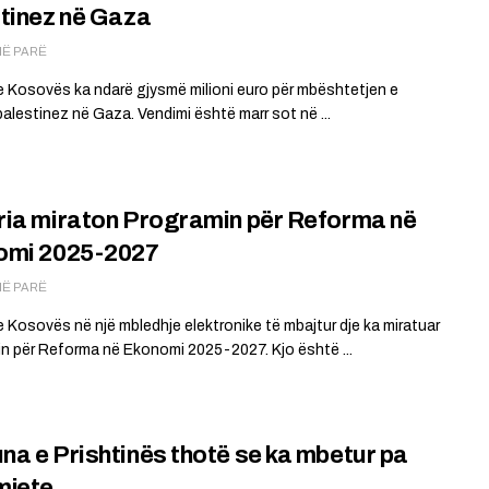
tinez në Gaza
MË PARË
e Kosovës ka ndarë gjysmë milioni euro për mbështetjen e
palestinez në Gaza. Vendimi është marr sot në ...
ia miraton Programin për Reforma në
omi 2025-2027
MË PARË
e Kosovës në një mbledhje elektronike të mbajtur dje ka miratuar
n për Reforma në Ekonomi 2025-2027. Kjo është ...
a e Prishtinës thotë se ka mbetur pa
mjete