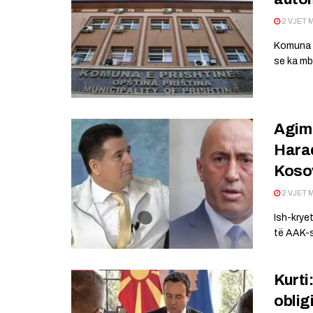
2 VJET 
Komuna e
se ka mbe
Agim 
Harad
Koso
2 VJET 
Ish-kryet
të AAK-s
Kurti
oblig