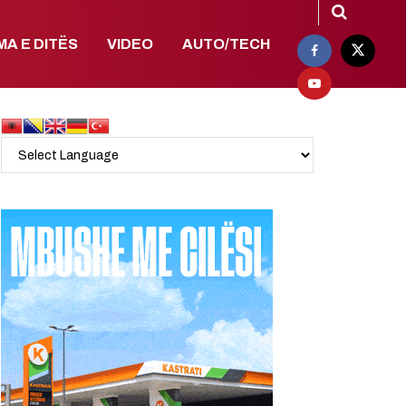
MA E DITËS
VIDEO
AUTO/TECH