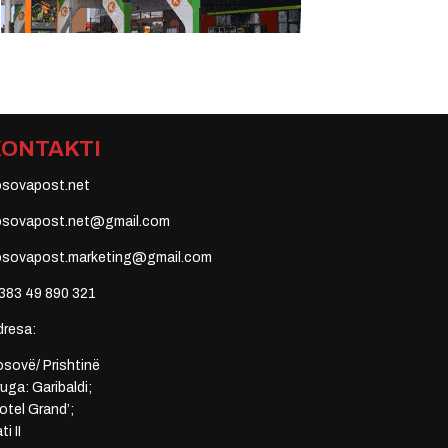
KONTAKTI
osovapost.net
osovapost.net@gmail.com
osovapost.marketing@gmail.com
383 49 890 321
dresa:
sovë/ Prishtinë
uga: Garibaldi;
otel Grand’;
ti II