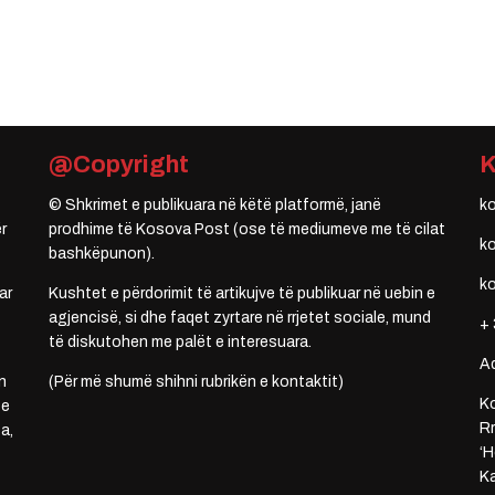
@Copyright
© Shkrimet e publikuara në këtë platformë, janë
k
r
prodhime të Kosova Post (ose të mediumeve me të cilat
k
bashkëpunon).
k
ar
Kushtet e përdorimit të artikujve të publikuar në uebin e
agjencisë, si dhe faqet zyrtare në rrjetet sociale, mund
+ 
të diskutohen me palët e interesuara.
A
n
(Për më shumë shihni rubrikën e kontaktit)
Ko
 e
Rr
a,
‘H
Ka