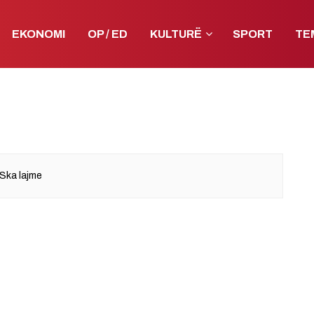
EKONOMI
OP / ED
KULTURË
SPORT
TE
Ska lajme