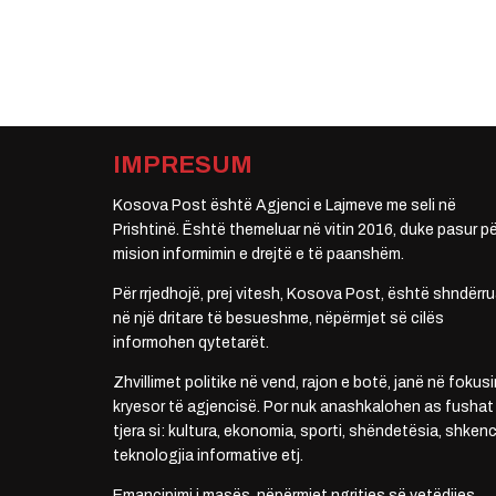
IMPRESUM
Kosova Post është Agjenci e Lajmeve me seli në
Prishtinë. Është themeluar në vitin 2016, duke pasur pë
mision informimin e drejtë e të paanshëm.
Për rrjedhojë, prej vitesh, Kosova Post, është shndërru
në një dritare të besueshme, nëpërmjet së cilës
informohen qytetarët.
Zhvillimet politike në vend, rajon e botë, janë në fokusi
kryesor të agjencisë. Por nuk anashkalohen as fushat
tjera si: kultura, ekonomia, sporti, shëndetësia, shkenc
teknologjia informative etj.
Emancipimi i masës, nëpërmjet ngritjes së vetëdijes,