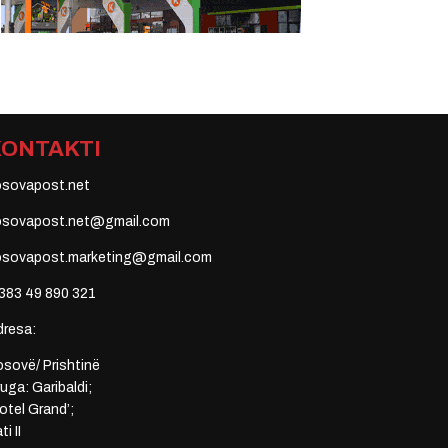
KONTAKTI
osovapost.net
osovapost.net@gmail.com
osovapost.marketing@gmail.com
383 49 890 321
dresa:
sovë/ Prishtinë
uga: Garibaldi;
otel Grand’;
ti II