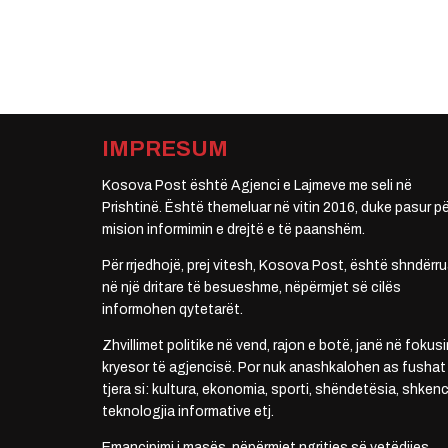
IMPRESUM
Kosova Post është Agjenci e Lajmeve me seli në
Prishtinë. Është themeluar në vitin 2016, duke pasur pë
mision informimin e drejtë e të paanshëm.
Për rrjedhojë, prej vitesh, Kosova Post, është shndërru
në një dritare të besueshme, nëpërmjet së cilës
informohen qytetarët.
Zhvillimet politike në vend, rajon e botë, janë në fokusi
kryesor të agjencisë. Por nuk anashkalohen as fushat
tjera si: kultura, ekonomia, sporti, shëndetësia, shkenc
teknologjia informative etj.
Emancipimi i masës, nëpërmjet ngritjes së vetëdijes,