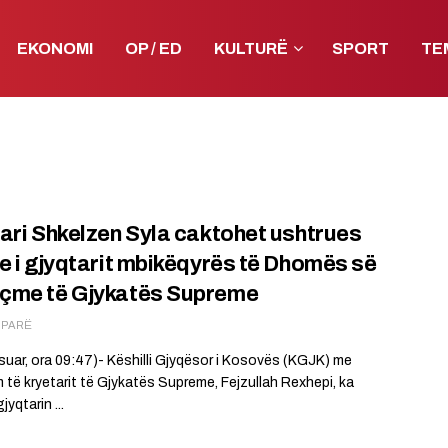
EKONOMI
OP / ED
KULTURË
SPORT
TE
ari Shkelzen Syla caktohet ushtrues
e i gjyqtarit mbikëqyrës të Dhomës së
çme të Gjykatës Supreme
Ë PARË
suar, ora 09:47)- Këshilli Gjyqësor i Kosovës (KGJK) me
 të kryetarit të Gjykatës Supreme, Fejzullah Rexhepi, ka
jyqtarin ...