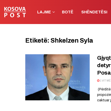
LAJME
BOTË
SHËNDETËSI
Etiketë:
Shkelzen Syla
Gjyqt
detyr
Posa
1 VIT M
(Përditë
propozim
caktuar g