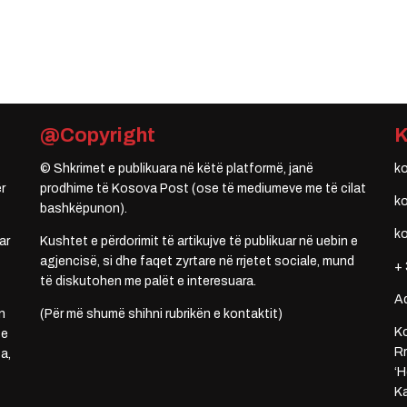
@Copyright
© Shkrimet e publikuara në këtë platformë, janë
k
r
prodhime të Kosova Post (ose të mediumeve me të cilat
k
bashkëpunon).
k
ar
Kushtet e përdorimit të artikujve të publikuar në uebin e
agjencisë, si dhe faqet zyrtare në rrjetet sociale, mund
+ 
të diskutohen me palët e interesuara.
A
n
(Për më shumë shihni rubrikën e kontaktit)
Ko
 e
Rr
a,
‘H
Ka