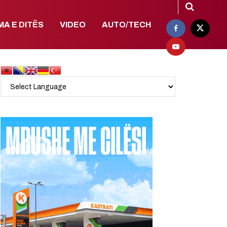
MA E DITËS
VIDEO
AUTO/TECH