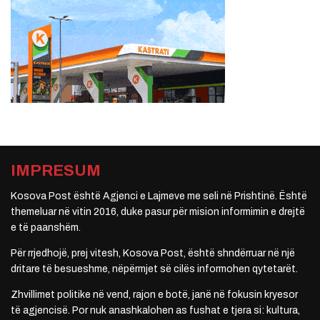
IMPRESUM
Kosova Post është Agjenci e Lajmeve me seli në Prishtinë. Është
themeluar në vitin 2016, duke pasur për mision informimin e drejtë
e të paanshëm.
Për rrjedhojë, prej vitesh, Kosova Post, është shndërruar në një
dritare të besueshme, nëpërmjet së cilës informohen qytetarët.
Zhvillimet politike në vend, rajon e botë, janë në fokusin kryesor
të agjencisë. Por nuk anashkalohen as fushat e tjera si: kultura,