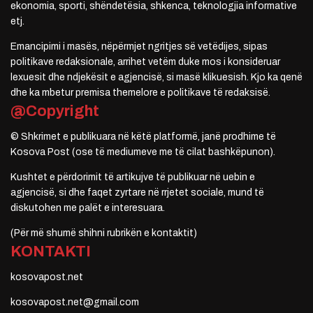
ekonomia, sporti, shëndetësia, shkenca, teknologjia informative
etj.
Emancipimi i masës, nëpërmjet ngritjes së vetëdijes, sipas
politikave redaksionale, arrihet vetëm duke mos i konsideruar
lexuesit dhe ndjekësit e agjencisë, si masë klikuesish. Kjo ka qenë
dhe ka mbetur premisa themelore e politikave të redaksisë.
@Copyright
© Shkrimet e publikuara në këtë platformë, janë prodhime të
Kosova Post (ose të mediumeve me të cilat bashkëpunon).
Kushtet e përdorimit të artikujve të publikuar në uebin e
agjencisë, si dhe faqet zyrtare në rrjetet sociale, mund të
diskutohen me palët e interesuara.
(Për më shumë shihni rubrikën e kontaktit)
KONTAKTI
kosovapost.net
kosovapost.net@gmail.com