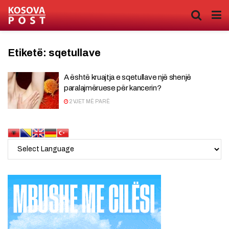
Etiketë:
sqetullave
A është kruajtja e sqetullave një shenjë
paralajmëruese për kancerin?
2 VJET MË PARË