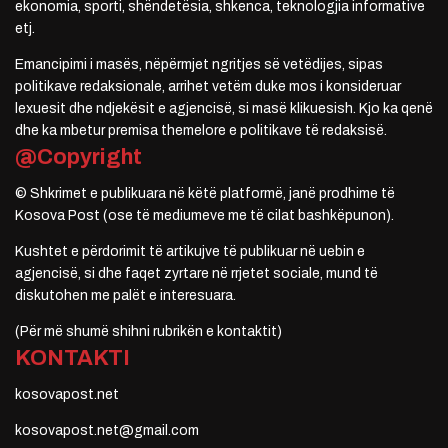
ekonomia, sporti, shëndetësia, shkenca, teknologjia informative
etj.
Emancipimi i masës, nëpërmjet ngritjes së vetëdijes, sipas
politikave redaksionale, arrihet vetëm duke mos i konsideruar
lexuesit dhe ndjekësit e agjencisë, si masë klikuesish. Kjo ka qenë
dhe ka mbetur premisa themelore e politikave të redaksisë.
@Copyright
© Shkrimet e publikuara në këtë platformë, janë prodhime të
Kosova Post (ose të mediumeve me të cilat bashkëpunon).
Kushtet e përdorimit të artikujve të publikuar në uebin e
agjencisë, si dhe faqet zyrtare në rrjetet sociale, mund të
diskutohen me palët e interesuara.
(Për më shumë shihni rubrikën e kontaktit)
KONTAKTI
kosovapost.net
kosovapost.net@gmail.com