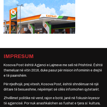
IMPRESUM
Kosova Post është Agjenci e Lajmeve me seli në Prishtinë. Është
themeluar në vitin 2016, duke pasur për mision informimin e drejtë
e të paanshëm.
Për rrjedhojë, prej vitesh, Kosova Post, është shndërruar në një
dritare të besueshme, nëpërmjet së cilës informohen qytetarët.
Zhvillimet politike në vend, rajon e botë, janë në fokusin kryesor
të agjencisë. Por nuk anashkalohen as fushat e tjera si: kultura,