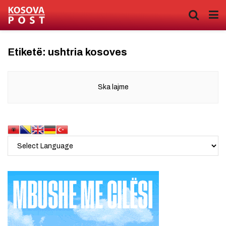
Etiketë:
ushtria kosoves
Ska lajme