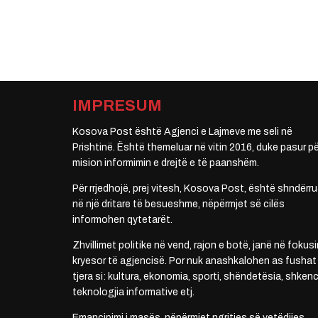
IMPRESUM
Kosova Post është Agjenci e Lajmeve me seli në
Prishtinë. Është themeluar në vitin 2016, duke pasur pë
mision informimin e drejtë e të paanshëm.
Për rrjedhojë, prej vitesh, Kosova Post, është shndërru
në një dritare të besueshme, nëpërmjet së cilës
informohen qytetarët.
Zhvillimet politike në vend, rajon e botë, janë në fokusi
kryesor të agjencisë. Por nuk anashkalohen as fushat
tjera si: kultura, ekonomia, sporti, shëndetësia, shkenc
teknologjia informative etj.
Emancipimi i masës, nëpërmjet ngritjes së vetëdijes,