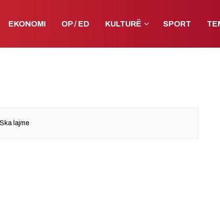
EKONOMI
OP / ED
KULTURË
SPORT
TE
Ska lajme