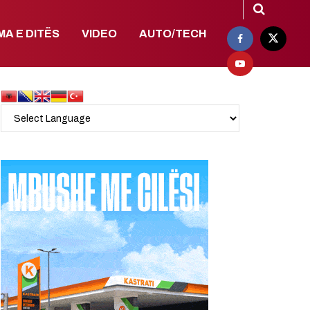
MA E DITËS
VIDEO
AUTO/TECH