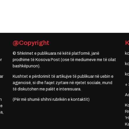
@Copyright
© Shkrimet e publikuara në këtë platformë, janë
k
r
prodhime të Kosova Post (ose të mediumeve me të cilat
k
bashkëpunon).
k
ar
Kushtet e përdorimit të artikujve të publikuar në uebin e
agjencisë, si dhe faqet zyrtare në rrjetet sociale, mund
+ 
të diskutohen me palët e interesuara.
A
n
(Për më shumë shihni rubrikën e kontaktit)
Ko
 e
Rr
a,
‘H
Ka