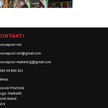
KONTAKTI
osovapost.net
osovapost.net@gmail.com
osovapost.marketing@gmail.com
383 49 890 321
dresa:
sovë/ Prishtinë
uga: Garibaldi;
otel Grand’;
ti II