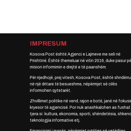
IMPRESUM
Kosova Post është Agjenci e Lajmeve me seli në
Prishtinë. Është themeluar në vitin 2016, duke pasur pë
mision informimin e drejtë e të paanshëm.
Për rrjedhojë, prej vitesh, Kosova Post, është shndërru
në një dritare të besueshme, nëpërmjet së cilës
informohen qytetarët.
Zhvillimet politike në vend, rajon e botë, janë në fokusi
kryesor të agjencisë. Por nuk anashkalohen as fushat
tjera si: kultura, ekonomia, sporti, shëndetësia, shkenc
teknologjia informative etj.
Emancipimi i masës, nëpërmjet ngritjes së vetëdijes,