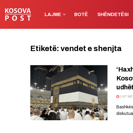
LAJME
BOTË
SHËNDETËSI
Etiketë:
vendet e shenjta
‘Haxh
Kosov
udhët
1 VIT M
Bashkësi
diskutuar