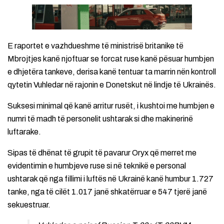
E raportet e vazhdueshme të ministrisë britanike të
Mbrojtjes kanë njoftuar se forcat ruse kanë pësuar humbjen
e dhjetëra tankeve, derisa kanë tentuar ta marrin nën kontroll
qytetin Vuhledar në rajonin e Donetskut në lindje të Ukrainës.
Suksesi minimal që kanë arritur rusët, i kushtoi me humbjen e
numri të madh të personelit ushtarak si dhe makinerinë
luftarake.
Sipas të dhënat të grupit të pavarur Oryx që merret me
evidentimin e humbjeve ruse si në teknikë e personal
ushtarak që nga fillimi i luftës në Ukrainë kanë humbur 1.727
tanke, nga të cilët 1.017 janë shkatërruar e 547 tjerë janë
sekuestruar.