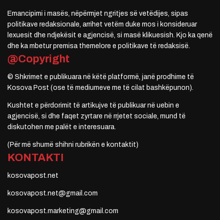
Emancipimi i masës, nëpërmjet ngritjes së vetëdijes, sipas
politikave redaksionale, arrihet vetëm duke mos i konsideruar
lexuesit dhe ndjekësit e agjencisë, si masë klikuesish. Kjo ka qenë
dhe ka mbetur premisa themelore e politikave të redaksisë.
@Copyright
© Shkrimet e publikuara në këtë platformë, janë prodhime të
Kosova Post (ose të mediumeve me të cilat bashkëpunon).
Kushtet e përdorimit të artikujve të publikuar në uebin e
agjencisë, si dhe faqet zyrtare në rrjetet sociale, mund të
diskutohen me palët e interesuara.
(Për më shumë shihni rubrikën e kontaktit)
KONTAKTI
kosovapost.net
kosovapost.net@gmail.com
kosovapost.marketing@gmail.com