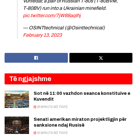
Vuhledar, a pair of Russian T-80s (T-80BVM,
T-80BV) run into a Ukrainian minefield.
pic.twitter.com/7jW88aqIhj
— OSINTtechnical (@Osinttechnical)
February 13, 2023
Të ngjajshme
Sot në 11:00 vazhdon seanca konstituive e
Kuvendit
29 MINUTA MË PARË
Senati amerikan miraton projektligjin për
sanksione ndaj Rusisë
45 MINUTA MË PARË