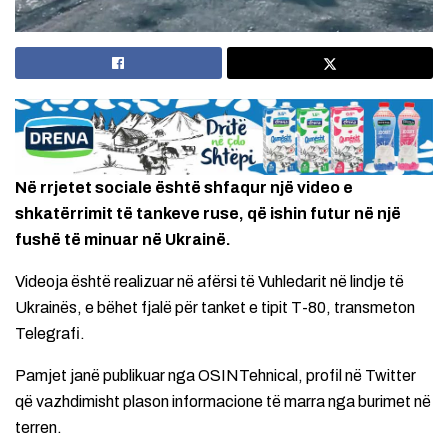
Në rrjetet sociale është shfaqur një video e
shkatërrimit të tankeve ruse, që ishin futur në një
fushë të minuar në Ukrainë.
Videoja është realizuar në afërsi të Vuhledarit në lindje të
Ukrainës, e bëhet fjalë për tanket e tipit T-80, transmeton
Telegrafi.
Pamjet janë publikuar nga OSINTehnical, profil në Twitter
që vazhdimisht plason informacione të marra nga burimet në
terren.