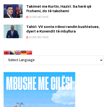
Takimet me Kurtin, Haziri: Sa herë që
ftohemi, do të takohemi
10 ORË MË PARË
Tahiri: VV sonte rrënoi rendin kushtetues,
dyert e Kuvendit të mbyllura
10 ORË MË PARË