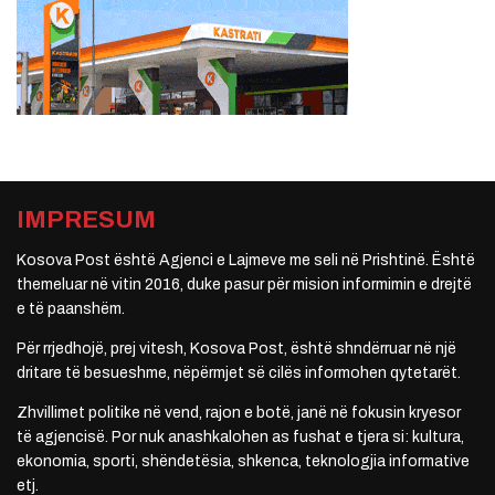
IMPRESUM
Kosova Post është Agjenci e Lajmeve me seli në Prishtinë. Është
themeluar në vitin 2016, duke pasur për mision informimin e drejtë
e të paanshëm.
Për rrjedhojë, prej vitesh, Kosova Post, është shndërruar në një
dritare të besueshme, nëpërmjet së cilës informohen qytetarët.
Zhvillimet politike në vend, rajon e botë, janë në fokusin kryesor
të agjencisë. Por nuk anashkalohen as fushat e tjera si: kultura,
ekonomia, sporti, shëndetësia, shkenca, teknologjia informative
etj.