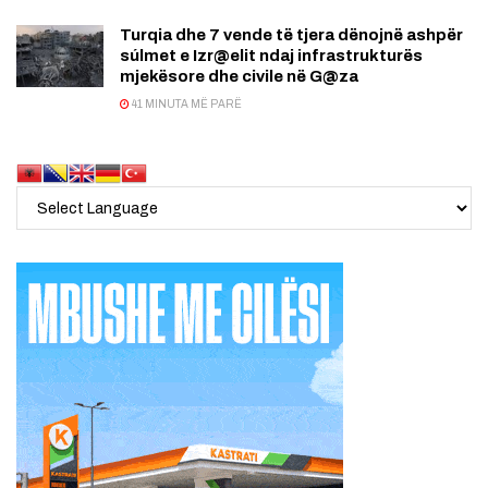
Turqia dhe 7 vende të tjera dënojnë ashpër
súlmet e Izr@elit ndaj infrastrukturës
mjekësore dhe civile në G@za
41 MINUTA MË PARË