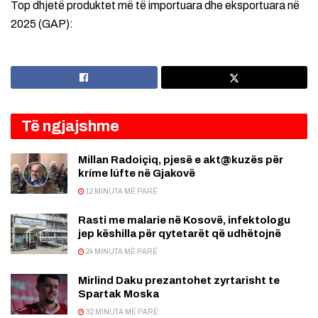
Top dhjetë produktet më të importuara dhe eksportuara në
2025 (GAP):
Të ngjajshme
Millan Radoiçiq, pjesë e akt@kuzës për
kríme lúfte në Gjakovë
12 MINUTA MË PARË
Rasti me malarie në Kosovë, infektologu
jep këshilla për qytetarët që udhëtojnë
24 MINUTA MË PARË
Mirlind Daku prezantohet zyrtarisht te
Spartak Moska
32 MINUTA MË PARË