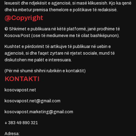
lexuesit dhe ndjekësit e agjencisë, si masë klikuesish. Kjo ka qenë
dhe ka mbetur premisa themelore e politikave të redaksisë.
@Copyright
© Shkrimet e publikuara në këtë platformë, janë prodhime të
Kosova Post (ose të mediumeve me të cilat bashkëpunon).
Kushtet e përdorimit të artikujve të publikuar në uebin e
agjencisë, si dhe faqet zyrtare në rrjetet sociale, mund të
diskutohen me palët e interesuara.
(Për më shumë shihni rubrikën e kontaktit)
KONTAKTI
kosovapost.net
kosovapost.net@gmail.com
kosovapost.marketing@gmail.com
+ 383 49 890 321
Adresa: