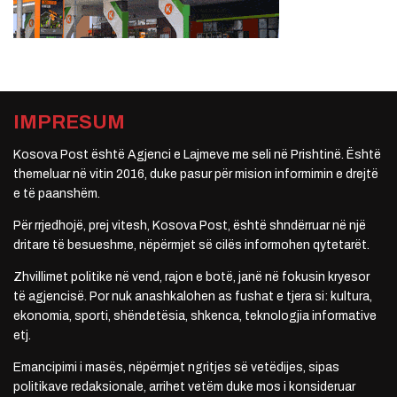
IMPRESUM
Kosova Post është Agjenci e Lajmeve me seli në Prishtinë. Është
themeluar në vitin 2016, duke pasur për mision informimin e drejtë
e të paanshëm.
Për rrjedhojë, prej vitesh, Kosova Post, është shndërruar në një
dritare të besueshme, nëpërmjet së cilës informohen qytetarët.
Zhvillimet politike në vend, rajon e botë, janë në fokusin kryesor
të agjencisë. Por nuk anashkalohen as fushat e tjera si: kultura,
ekonomia, sporti, shëndetësia, shkenca, teknologjia informative
etj.
Emancipimi i masës, nëpërmjet ngritjes së vetëdijes, sipas
politikave redaksionale, arrihet vetëm duke mos i konsideruar