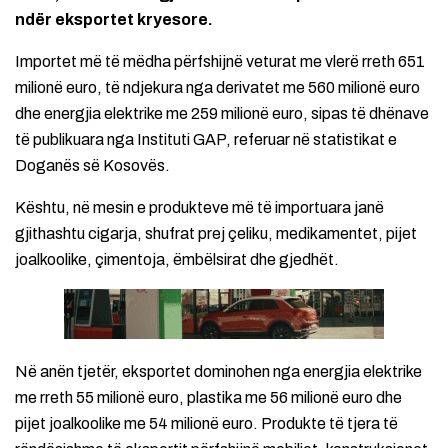
ndër eksportet kryesore.
Importet më të mëdha përfshijnë veturat me vlerë rreth 651
milionë euro, të ndjekura nga derivatet me 560 milionë euro
dhe energjia elektrike me 259 milionë euro, sipas të dhënave
të publikuara nga Instituti GAP, referuar në statistikat e
Doganës së Kosovës.
Kështu, në mesin e produkteve më të importuara janë
gjithashtu cigarja, shufrat prej çeliku, medikamentet, pijet
joalkoolike, çimentoja, ëmbëlsirat dhe gjedhët.
Në anën tjetër, eksportet dominohen nga energjia elektrike
me rreth 55 milionë euro, plastika me 56 milionë euro dhe
pijet joalkoolike me 54 milionë euro. Produkte të tjera të