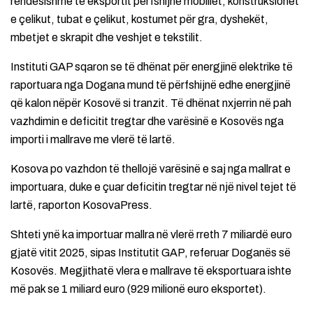
rëndësishme të eksportit përfshijnë mobiliet, konstruksionet
e çelikut, tubat e çelikut, kostumet për gra, dyshekët,
mbetjet e skrapit dhe veshjet e tekstilit.
Instituti GAP sqaron se të dhënat për energjinë elektrike të
raportuara nga Dogana mund të përfshijnë edhe energjinë
që kalon nëpër Kosovë si tranzit. Të dhënat nxjerrin në pah
vazhdimin e deficitit tregtar dhe varësinë e Kosovës nga
importi i mallrave me vlerë të lartë.
Kosova po vazhdon të thellojë varësinë e saj nga mallrat e
importuara, duke e çuar deficitin tregtar në një nivel tejet të
lartë, raporton KosovaPress.
Shteti ynë ka importuar mallra në vlerë rreth 7 miliardë euro
gjatë vitit 2025, sipas Institutit GAP, referuar Doganës së
Kosovës. Megjithatë vlera e mallrave të eksportuara ishte
më pak se 1 miliard euro (929 milionë euro eksportet).