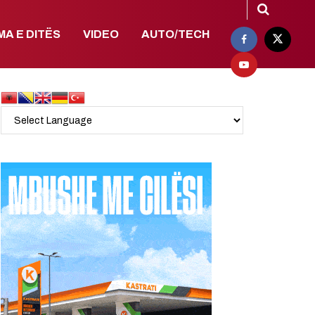
MA E DITËS
VIDEO
AUTO/TECH