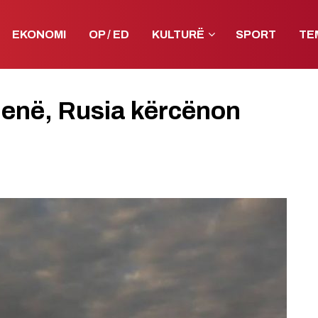
EKONOMI
OP / ED
KULTURË
SPORT
TE
enë, Rusia kërcënon