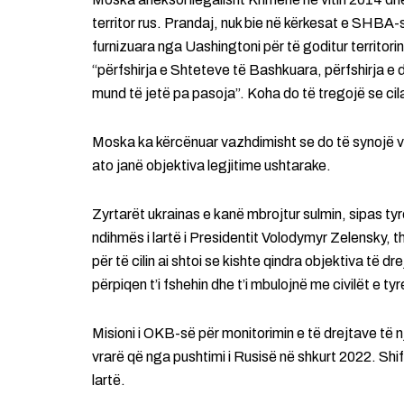
territor rus. Prandaj, nuk bie në kërkesat e SHBA
furnizuara nga Uashingtoni për të goditur territo
“përfshirja e Shteteve të Bashkuara, përfshirja e dre
mund të jetë pa pasoja”. Koha do të tregojë se cilat
Moska ka kërcënuar vazhdimisht se do të synojë 
ato janë objektiva legjitime ushtarake.
Zyrtarët ukrainas e kanë mbrojtur sulmin, sipas ty
ndihmës i lartë i Presidentit Volodymyr Zelensky, t
për të cilin ai shtoi se kishte qindra objektiva të d
përpiqen t’i fshehin dhe t’i mbulojnë me civilët e tyr
Misioni i OKB-së për monitorimin e të drejtave të n
vrarë që nga pushtimi i Rusisë në shkurt 2022. Shi
lartë.