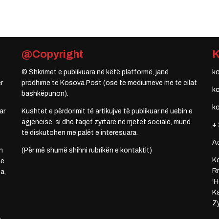
@Copyright
© Shkrimet e publikuara në këtë platformë, janë
k
r
prodhime të Kosova Post (ose të mediumeve me të cilat
k
bashkëpunon).
k
ar
Kushtet e përdorimit të artikujve të publikuar në uebin e
agjencisë, si dhe faqet zyrtare në rrjetet sociale, mund
+ 
të diskutohen me palët e interesuara.
A
n
(Për më shumë shihni rubrikën e kontaktit)
Ko
 e
Rr
a,
‘H
Ka
Zy