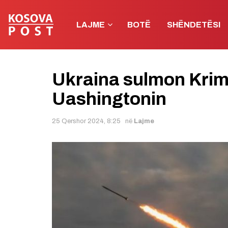
LAJME
BOTË
SHËNDETËSI
Ukraina sulmon Krim
Uashingtonin
25 Qershor 2024, 8:25
në
Lajme