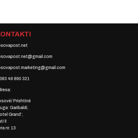
KONTAKTI
osovapost.net
osovapost.net@gmail.com
osovapost.marketing@gmail.com
383 49 890 321
dresa:
sovë/ Prishtinë
uga: Garibaldi;
otel Grand’;
ti II
ra nr. 13