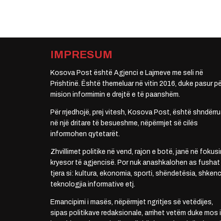
IMPRESUM
Kosova Post është Agjenci e Lajmeve me seli në
Prishtinë. Është themeluar në vitin 2016, duke pasur pë
mision informimin e drejtë e të paanshëm.
Për rrjedhojë, prej vitesh, Kosova Post, është shndërru
në një dritare të besueshme, nëpërmjet së cilës
informohen qytetarët.
Zhvillimet politike në vend, rajon e botë, janë në fokusi
kryesor të agjencisë. Por nuk anashkalohen as fushat
tjera si: kultura, ekonomia, sporti, shëndetësia, shkenc
teknologjia informative etj.
Emancipimi i masës, nëpërmjet ngritjes së vetëdijes,
sipas politikave redaksionale, arrihet vetëm duke mos i