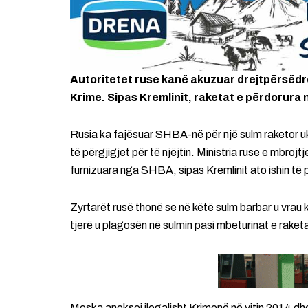
Autoritetet ruse kanë akuzuar drejtpërsëdre
Krime. Sipas Kremlinit, raketat e përdorura 
Rusia ka fajësuar SHBA-në për një sulm raketor u
të përgjigjet për të njëjtin. Ministria ruse e mbrojt
furnizuara nga SHBA, sipas Kremlinit ato ishin të
Zyrtarët rusë thonë se në këtë sulm barbar u vrau 
tjerë u plagosën në sulmin pasi mbeturinat e raket
Moska aneksoi ilegalisht Krimenë në vitin 2014 dhe