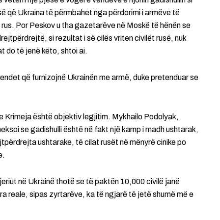
-së që Ukraina të përmbahet nga përdorimi i armëve të
rin rus. Por Peskov u tha gazetarëve në Moskë të hënën se
jtpërdrejtë, si rezultat i së cilës vriten civilët rusë, nuk
 do të jenë këto, shtoi ai.
vendet që furnizojnë Ukrainën me armë, duke pretenduar se
re Krimeja është objektiv legjitim. Mykhailo Podolyak,
heksoi se gadishulli është në fakt një kamp i madh ushtarak,
rejtpërdrejta ushtarake, të cilat rusët në mënyrë cinike po
e.
jeriut në Ukrainë thotë se të paktën 10,000 civilë janë
fra reale, sipas zyrtarëve, ka të ngjarë të jetë shumë më e