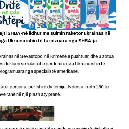
jti SHBA-në lidhur me sulmin raketor ukrainas në
nga Ukraina ishin të furnizuara nga SHBA-ja.
krainas në Sevastopol në Krimenë e pushtuar, dhe u zotua
jes deklaroi se raketat e përdorura nga Ukraina ishin të
 programuara nga specialistë amerikanë.
katër persona, përfshirë dy fëmijë. Ndërsa, rreth 150 të
ave ranë në një plazh aty pranë.
 vetëm një pjesë e vogël e vendeve e njohin gadishullin si