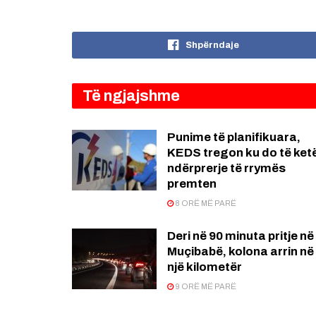
Shpërndaje
Të ngjajshme
Punime të planifikuara,
KEDS tregon ku do të ket
ndërprerje të rrymës
premten
8 ORË MË PARË
Deri në 90 minuta pritje në
Muçibabë, kolona arrin në
një kilometër
9 ORË MË PARË