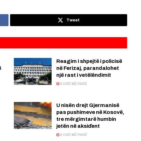
Tweet
Reagim i shpejtë i policisë
ë
në Ferizaj, parandalohet
një rast i vetëlëndimit
8 ORË MË PARË
U nisën drejt Gjermanisë
pas pushimeve në Kosovë,
tre mërgimtarë humbin
jetën në aksiďent
9 ORË MË PARË